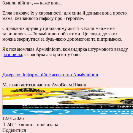
бачили війни», — каже вона.
Елла виховує їх у скромності: для сина й доньки вона просто
мама, без зайвого пафосу про «героїзм».
Справжніх друзів у цивільному житті в Елли майже не
залишилося — їх замінили побратими. Це люди, до яких
можна звернутися за будь-якою допомогою та підтримкою.
Як повідомляла АрміяInform, командирка штурмового взводу
розповіла
, як здобула авторитет у бою.
Джерело: Інформаційне агентство АрміяInform
Магазин автозапчастин AvtoBot м.Ніжин
12.01.2026
247
1 хвилина прочитана
Поділитися