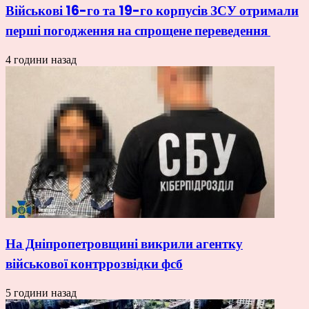
Військові 16-го та 19-го корпусів ЗСУ отримали
перші погодження на спрощене переведення
4 години назад
На Дніпропетровщині викрили агентку
військової контррозвідки фсб
5 години назад