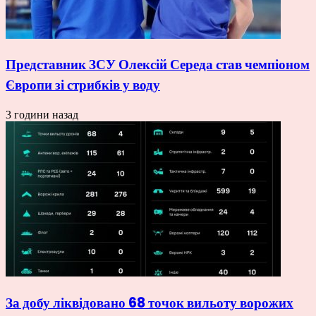
Представник ЗСУ Олексій Середа став чемпіоном
Європи зі стрибків у воду
3 години назад
За добу ліквідовано 68 точок вильоту ворожих