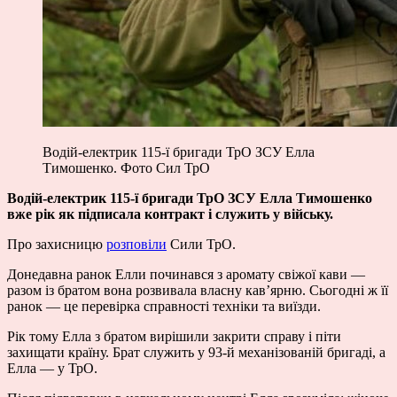
Водій-електрик 115-ї бригади ТрО ЗСУ Елла
Тимошенко. Фото Сил ТрО
Водій-електрик 115-ї бригади ТрО ЗСУ Елла Тимошенко
вже рік як підписала контракт і служить у війську.
Про захисницю
розповіли
Сили ТрО.
Донедавна ранок Елли починався з аромату свіжої кави —
разом із братом вона розвивала власну кав’ярню. Сьогодні ж її
ранок — це перевірка справності техніки та виїзди.
Рік тому Елла з братом вирішили закрити справу і піти
захищати країну. Брат служить у 93-й механізованій бригаді, а
Елла — у ТрО.