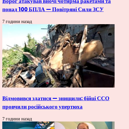
Ворог атакував вночі чотирма ракетами та
понад 100 БПЛА — Повітряні Сили ЗСУ
7 години назад
Відмовився здатися — знищили: бійці ССО
провчили російського упертюха
7 години назад