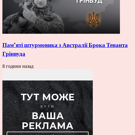
Пам’яті штурмовика з Австралії Брока Тенанта
Грінвуда
8 години назад