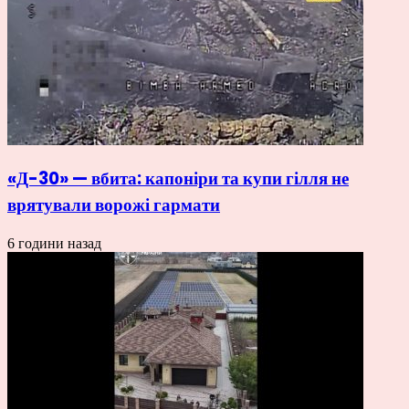
«Д-30» — вбита: капоніри та купи гілля не
врятували ворожі гармати
6 години назад