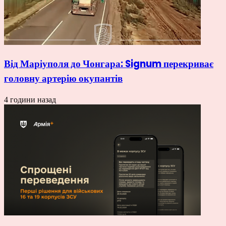
Від Маріуполя до Чонгара: Signum перекриває
головну артерію окупантів
4 години назад