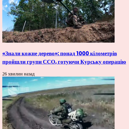
«Знали кожне дерево»: понад 1000 кілометрів
пройшли групи ССО, готуючи Курську операцію
26 хвилин назад