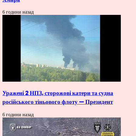
6 години назад
Уражені 2 НПЗ, сторожові катери та судна
російського тіньового флоту — Президент
6 години назад