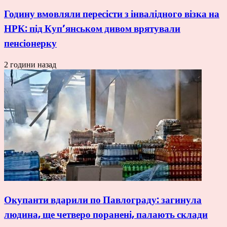
Годину вмовляли пересісти з інвалідного візка на
НРК: під Куп’янськом дивом врятували
пенсіонерку
2 години назад
Окупанти вдарили по Павлограду: загинула
людина, ще четверо поранені, палають склади