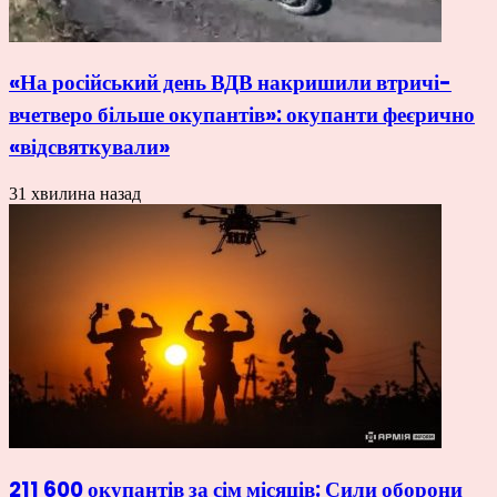
«На російський день ВДВ накришили втричі-
вчетверо більше окупантів»: окупанти феєрично
«відсвяткували»
31 хвилина назад
211 600 окупантів за сім місяців: Сили оборони