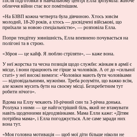
Після підготовки в навчальному центрі Елла зрозуміла: жіноче
обличчя війни стає все помітнішим.
«На БЗВП кожна четверта була дівчиною. Хтось зовсім
молодий, 18-20 років, а хтось — досвідчені військові, що
приїхали за новою спеціальністю», — розповіла Елла.
Попри тендітну зовнішність, Елла впевнено почувається на
полігоні та в строю.
«Зброя — це кайф. Я люблю стріляти», — каже вона.
У неї жорстка та чесна позиція щодо служби: жінкам в армії є
місце, і вони працюють не гірше за чоловіків. А от до «сильної
статі» у неї високі вимоги: «Чоловіки мають бути чоловіками
— відповідальними, мужніми. Треба розуміти, що важко всім,
але кожен мусить бути на своєму місці. Безхребетним тут
робити нічого».
Вдома на Еллу чекають 10-річний син та 3-річна донька.
Розлука з ними — це найгостріший біль, який не втамувати
навіть щоденними відеодзвінками. Мама Елли каже: «Дітям
потрібна мама», і Елла погоджується. Але саме заради них
вона тут.
«Моя головна мотивація — щоб мої діти більше ніколи не