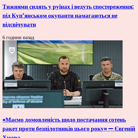
Тижнями сидять у руїнах і ведуть спостереження:
під Куп’янськом окупанти намагаються не
відсвічувати
6 години назад
«Маємо домовленість щодо постачання сотень
ракет проти безпілотників цього року» — Євгеній
Хмара