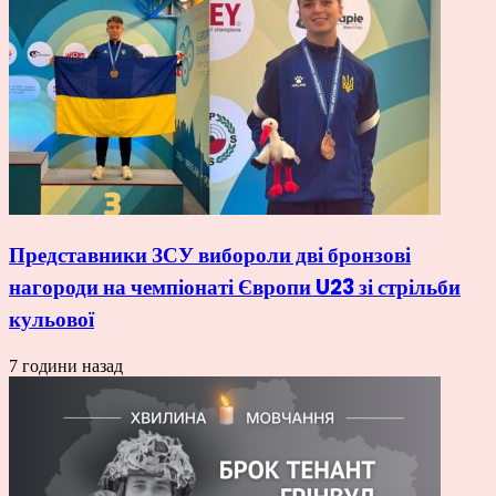
Представники ЗСУ вибороли дві бронзові
нагороди на чемпіонаті Європи U23 зі стрільби
кульової
7 години назад