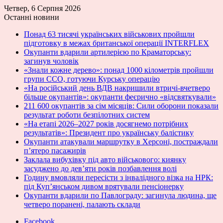
Четвер, 6 Серпня 2026
Останні новини
Понад 63 тисячі українських військових пройшли
підготовку в межах британської операції INTERFLEX
Окупанти вдарили артилерією по Краматорську:
загинув чоловік
«Знали кожне дерево»: понад 1000 кілометрів пройшли
групи ССО, готуючи Курську операцію
«На російський день ВДВ накришили втричі-вчетверо
більше окупантів»: окупанти феєрично «відсвяткували»
211 600 окупантів за сім місяців: Сили оборони показали
результат роботи безпілотних систем
«На етапі 2026–2027 років досягнемо потрібних
результатів»: Президент про українську балістику
Окупанти атакували маршрутку в Херсоні, постраждали
п’ятеро пасажирів
Заклала вибухівку під авто військового: киянку
засуджено до дев’яти років позбавлення волі
Годину вмовляли пересісти з інвалідного візка на НРК:
під Куп’янськом дивом врятували пенсіонерку
Окупанти вдарили по Павлограду: загинула людина, ще
четверо поранені, палають склади
Facebook