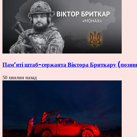
Пам’яті штаб-сержанта Віктора Бриткару (пози
50 хвилин назад