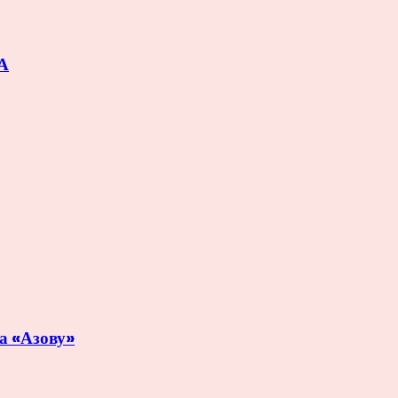
ЛА
та «Азову»