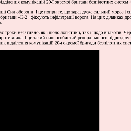
дділення комунікацій 20-ї окремої бригади безпілотних систем 
ї Сил оборони. І це попри те, що зараз дуже сильний мороз і сні
і бригади «К-2» фіксують інфільтрації ворога. На цих ділянках д
а.
ає трохи негативно, як і щодо логістики, так і щодо вильотів. Чер
противника. І це такий наш особистий рекорд нашого підрозділу з
ик відділення комунікацій 20-ї окремої бригади безпілотних сис