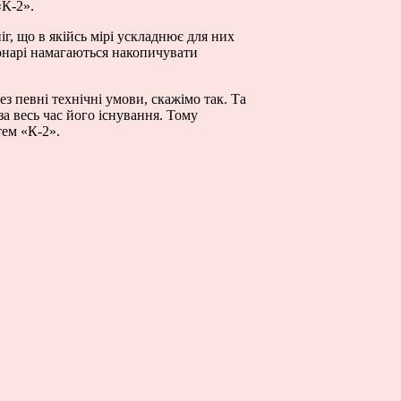
«К-2».
г, що в якійсь мірі ускладнює для них
ронарі намагаються накопичувати
ез певні технічні умови, скажімо так. Та
а весь час його існування. Тому
тем «К-2».