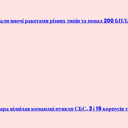
ли вночі ракетами різних типів та понад 200 БП
ра відвідав командні пункти СБС, 3 і 19 корпусів 