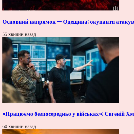
Основний напрямок — Одещина: окупанти атакува
55 хвилин назад
«Працюємо безпосередньо у військах»: Євгеній Хма
60 хвилин назад