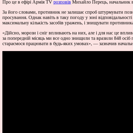
Про це в ефірі Армія TV
розповів
Михайло Перець, начальник ві
За його словами, противник не залишає спроб штурмувати позиці
просування. Однак навіть в таку погоду у зоні відповідальност
максимальну кількість засобів уражень, і знищувати противник
«Дійсно, морози і сніг впливають на них, але і для нас це вплив
за попередній місяць ми все одно знищили та вразили 848 осіб 
стараємося працювати в будь-яких умовах», — зазначив начальн