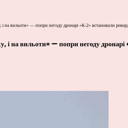
у, і на вильоти» — попри негоду дронарі «К-2» встановили рекорд
ку, і на вильоти» — попри негоду дронар