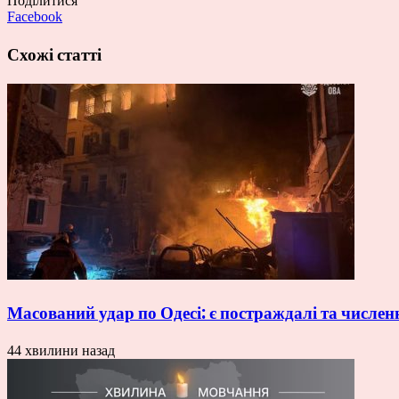
Поділитися
Facebook
Схожі статті
Масований удар по Одесі: є постраждалі та числе
44 хвилини назад