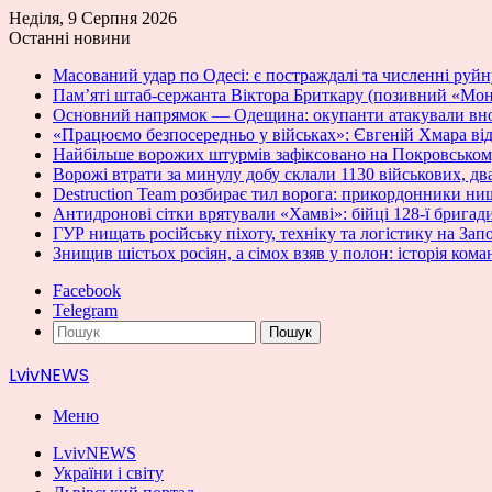
Неділя, 9 Серпня 2026
Останні новини
Масований удар по Одесі: є постраждалі та численні руй
Пам’яті штаб-сержанта Віктора Бриткару (позивний «Мон
Основний напрямок — Одещина: окупанти атакували вноч
«Працюємо безпосередньо у військах»: Євгеній Хмара відв
Найбільше ворожих штурмів зафіксовано на Покровсько
Ворожі втрати за минулу добу склали 1130 військових, дв
Destruction Team розбирає тил ворога: прикордонники нищ
Антидронові сітки врятували «Хамві»: бійці 128-ї бригад
ГУР нищать російську піхоту, техніку та логістику на За
Знищив шістьох росіян, а сімох взяв у полон: історія кома
Facebook
Telegram
Пошук
LvivNEWS
Меню
LvivNEWS
України і світу