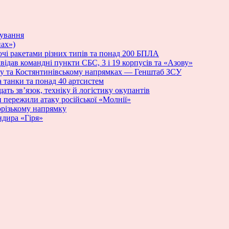
нування
ах»)
і ракетами різних типів та понад 200 БПЛА
ідав командні пункти СБС, 3 і 19 корпусів та «Азову»
му та Костянтинівському напрямках — Генштаб ЗСУ
а танки та понад 40 артсистем
ать зв’язок, техніку й логістику окупантів
и пережили атаку російської «Молнії»
порізькому напрямку
ндира «Гіря»