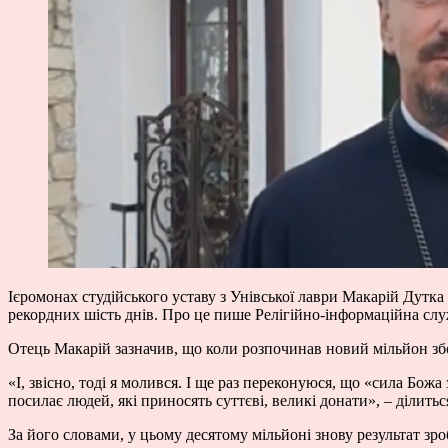
Ієромонах студійського уставу з Унівської лаври Макарій Дутка
рекордних шість днів.
Про це
пише
Релігійно-інформаційна слу
Отець Макарій зазначив, що коли розпочинав новий мільйон збо
«І, звісно, тоді я молився. І ще раз переконуюся, що «сила Бож
посилає людей, які приносять суттєві, великі донати», – ділитьс
За його словами, у цьому десятому мільйоні знову результат з