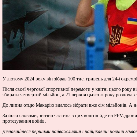
У лютому 2024 року він зібрав 100 тис. гривень для 24-ї окрем
Після своєї чергової спортивної перемоги у квітні цього року в
збирати четвертий мільйон, а 21 червня цього ж року розпочав 
До липня отцю Макарію вдалось зібрати вже сім мільйонів. А на
За його словами, значна частина з цих коштів йде на FPV-дрони 
протезування воїнів.
Дізнавайтеся першими найважливіші і найцікавіші новини Льво