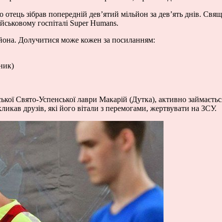
го отець зібрав попередній дев’ятий мільйон за дев’ять днів. Св
військовому госпіталі Super Humans.
ьйона. Долучитися може кожен за посиланням:
ник)
ської Свято-Успенської лаври Макарій (Дутка), активно займаєтьс
кликав друзів, які його вітали з перемогами, жертвувати на ЗСУ.