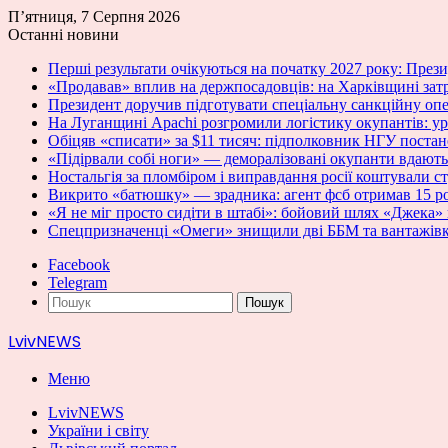
П’ятниця, 7 Серпня 2026
Останні новини
Перші результати очікуються на початку 2027 року: Пре
«Продавав» вплив на держпосадовців: на Харківщині зат
Президент доручив підготувати спеціальну санкційну оп
На Луганщині Apachi розгромили логістику окупантів: у
Обіцяв «списати» за $11 тисяч: підполковник НГУ постан
«Підірвали собі ноги» — деморалізовані окупанти вдають
Ностальгія за пломбіром і виправдання росії коштували с
Викрито «батюшку» — зрадника: агент фсб отримав 15 ро
«Я не міг просто сидіти в штабі»: бойовий шлях «Джека» 
Спецпризначенці «Омеги» знищили дві ББМ та вантажівк
Facebook
Telegram
Пошук
LvivNEWS
Меню
LvivNEWS
України і світу