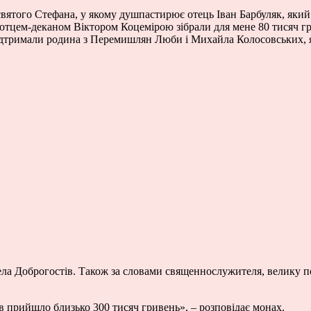
вятого Стефана, у якому душпастирює отець Іван Барбуляк, який о
з отцем-деканом Віктором Коцемірою зібрали для мене 80 тисяч гр
ідтримали родина з Перемишлян Люби і Михайла Колосовських, я
ла Доброгостів. Також за словами священнослужителя, велику по
атів прийшло близько 300 тисяч гривень», – розповідає монах.