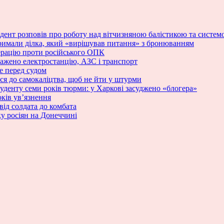
зидент розповів про роботу над вітчизняною балістикою та сист
римали ділка, який «вирішував питання» з бронюванням
ерацію проти російського ОПК
ражено електростанцію, АЗС і транспорт
е перед судом
ся до самокаліцтва, щоб не йти у штурми
туденту семи років тюрми: у Харкові засуджено «блогера»
ків ув’язнення
від солдата до комбата
у росіян на Донеччині