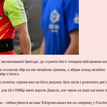
ої механізованої бригади, де служить його товариш військовим ка
ін оголосив збір на пів мільйона гривень, а зібрав понад мільйон
збір
п’ятого
.
 початку серпня вже на його рахунку було вісім і розпочато дев’
для 24-ї ОМБр імені короля Данила, але також на інші нагальні п
ва – підписуйтеся на наш
Telegram-канал
та на сторінку у
Facebo