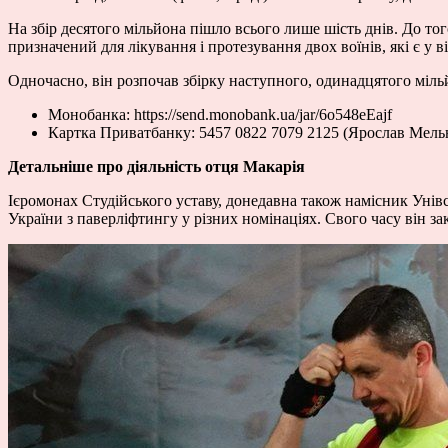
На збір десятого мільйона пішло всього лише шість днів. До то
призначений для лікування і протезування двох воїнів, які є у 
Одночасно, він розпочав збірку наступного, одинадцятого міл
Монобанка:
https://send.monobank.ua/jar/6o548eEajf
Картка Приватбанку: 5457 0822 7079 2125 (Ярослав Мель
Детальніше про діяльність отця Макарія
Ієромонах Студійського уставу, донедавна також намісник Унів
України з паверліфтингу у різних номінаціях. Свого часу він за