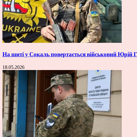
На щиті у Сокаль повертається військовий Юрій
18.05.2026