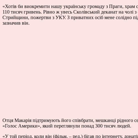
«Хотів би виокремити нашу українську громаду з Праги, храм с
110 тисяч гривень. Рівно ж увесь Сколівський деканат на чолі 
Стрийщини, пожертви з УКУ. З приватних осіб мене солідно п
зазначив він.
Отця Макарія підтримують його співбрати, мешканці рідного се
«Голос Америки», який переглянули понад 300 тисяч людей.
«У той період, коли він (фільм, – ред.) бігав по інтернету, дон