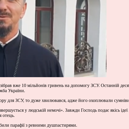
 зібрав вже 10 мільйонів гривень на допомогу ЗСУ. Останній деся
жба України.
ру для ЗСУ, то дуже хвилювався, адже його охоплювали сумніви 
а звершується у людській немочі». Завжди Господь подає якісь іде
я отець.
робили парафії з ревними душпастирями.