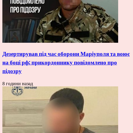
Дезертирував під час оборони Маріуполя та воює
на боці рф: прикордоннику повідомлено про
підозру
8 години назад