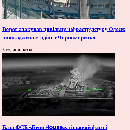
Ворог атакував цивільну інфраструктуру Одеси:
пошкоджено стадіон «Чорноморець»
5 години назад
База ФСБ «Беня House», тіньовий флот і