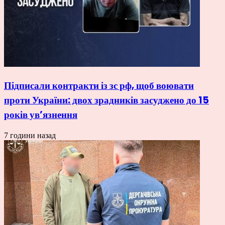
Підписали контракти із зс рф, щоб воювати
проти України: двох зрадників засуджено до 15
років ув’язнення
7 години назад