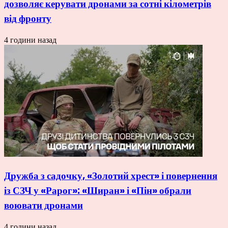
дозволяє керувати дронами за сотні кілометрів
від фронту
4 години назад
Дружба з садочку, «Золотий хрест» і повернення
із СЗЧ у «Рарог»: «Ширан» і «Пін» обрали
воювати дронами
4 години назад