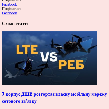
Facebook
Поділитися
Facebook
Схожі статті
7 корпус ДШВ розгортає власну мобільну мережу
сотового зв’язку