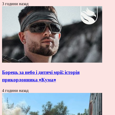
3 години назад
Борець за небо і дитячі мрії: історія
прикордонника «Кума»
4 години назад