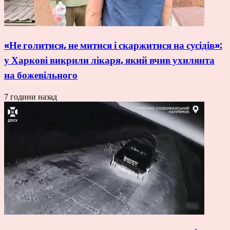
«Не голитися, не митися і скаржитися на сусідів»:
у Харкові викрили лікаря, який вчив ухилянта
на божевільного
7 години назад