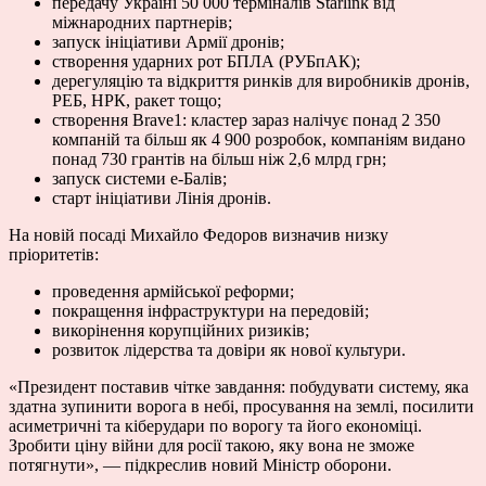
передачу Україні 50 000 терміналів Starlink від
міжнародних партнерів;
запуск ініціативи Армії дронів;
створення ударних рот БПЛА (РУБпАК);
дерегуляцію та відкриття ринків для виробників дронів,
РЕБ, НРК, ракет тощо;
створення Brave1: кластер зараз налічує понад 2 350
компаній та більш як 4 900 розробок, компаніям видано
понад 730 грантів на більш ніж 2,6 млрд грн;
запуск системи е-Балів;
старт ініціативи Лінія дронів.
На новій посаді Михайло Федоров визначив низку
пріоритетів:
проведення армійської реформи;
покращення інфраструктури на передовій;
викорінення корупційних ризиків;
розвиток лідерства та довіри як нової культури.
«Президент поставив чітке завдання: побудувати систему, яка
здатна зупинити ворога в небі, просування на землі, посилити
асиметричні та кіберудари по ворогу та його економіці.
Зробити ціну війни для росії такою, яку вона не зможе
потягнути», — підкреслив новий Міністр оборони.