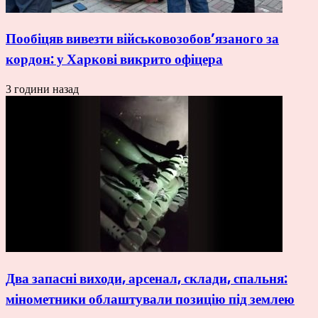
Пообіцяв вивезти військовозобов’язаного за
кордон: у Харкові викрито офіцера
3 години назад
Два запасні виходи, арсенал, склади, спальня:
мінометники облаштували позицію під землею