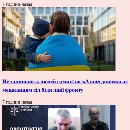
7 години назад
Не залишають людей самих: як «Азов» допомагає
мешканцям сіл біля лінії фронту
7 години назад