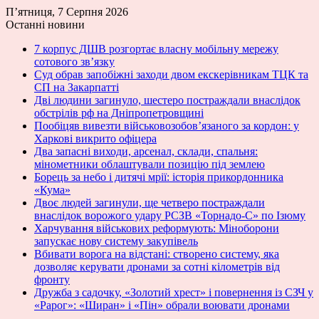
П’ятниця, 7 Серпня 2026
Останні новини
7 корпус ДШВ розгортає власну мобільну мережу
сотового зв’язку
Суд обрав запобіжні заходи двом екскерівникам ТЦК та
СП на Закарпатті
Дві людини загинуло, шестеро постраждали внаслідок
обстрілів рф на Дніпропетровщині
Пообіцяв вивезти військовозобов’язаного за кордон: у
Харкові викрито офіцера
Два запасні виходи, арсенал, склади, спальня:
мінометники облаштували позицію під землею
Борець за небо і дитячі мрії: історія прикордонника
«Кума»
Двоє людей загинули, ще четверо постраждали
внаслідок ворожого удару РСЗВ «Торнадо-С» по Ізюму
Харчування військових реформують: Міноборони
запускає нову систему закупівель
Вбивати ворога на відстані: створено систему, яка
дозволяє керувати дронами за сотні кілометрів від
фронту
Дружба з садочку, «Золотий хрест» і повернення із СЗЧ у
«Рарог»: «Ширан» і «Пін» обрали воювати дронами