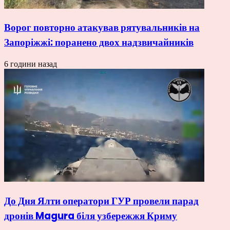
Ворог повторно атакував рятувальників на
Запоріжжі: поранено двох надзвичайників
6 години назад
До Дня Ялти оператори ГУР провели парад
дронів Magura біля узбережжя Криму