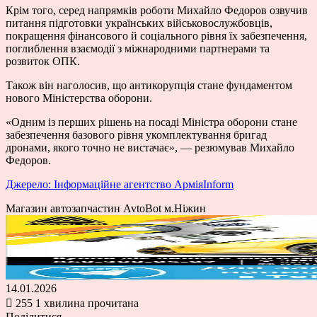
Крім того, серед напрямків роботи Михайло Федоров озвучив
питання підготовки українських військовослужбовців,
покращення фінансового й соціального рівня їх забезпечення,
поглиблення взаємодії з міжнародними партнерами та
розвиток ОПК.
Також він наголосив, що антикорупція стане фундаментом
нового Міністерства оборони.
«Одним із перших рішень на посаді Міністра оборони стане
забезпечення базового рівня укомплектування бригад
дронами, якого точно не вистачає», — резюмував Михайло
Федоров.
Джерело: Інформаційне агентство АрміяInform
Магазин автозапчастин AvtoBot м.Ніжин
14.01.2026
255
1 хвилина прочитана
Поділитися