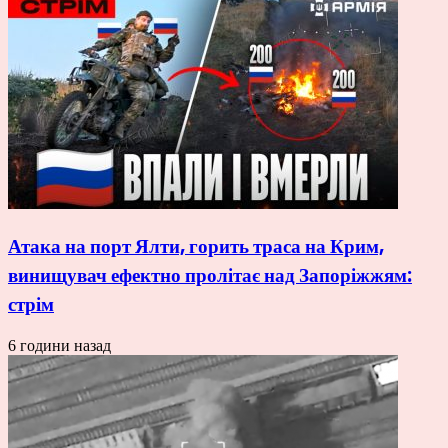
Атака на порт Ялти, горить траса на Крим,
винищувач ефектно пролітає над Запоріжжям:
стрім
6 години назад