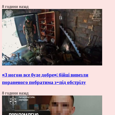
8 години назад
«З ногою все буде добре»: бійці вивезли
пораненого побратима з-під обстрілу
8 години назад