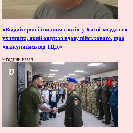
«Віддай гроші і виклич таксі»: у Києві засуджено
ухилянта, який ошукав вдову військового, щоб
«відкупитись від ТЦК»
9 години назад