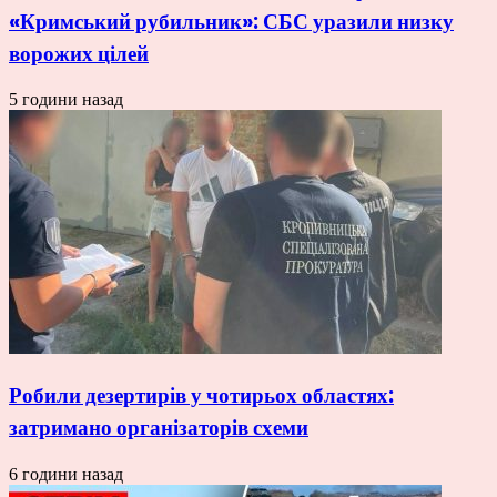
«Кримський рубильник»: СБС уразили низку
ворожих цілей
5 години назад
Робили дезертирів у чотирьох областях:
затримано організаторів схеми
6 години назад