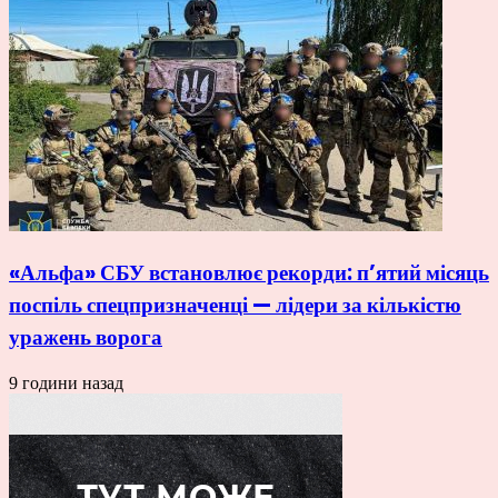
«Альфа» СБУ встановлює рекорди: п’ятий місяць
поспіль спецпризначенці — лідери за кількістю
уражень ворога
9 години назад