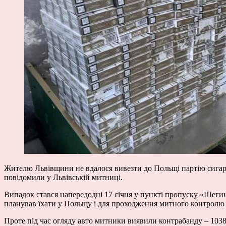
Жителю Львівщини не вдалося вивезти до Польщі партію сигаре
повідомили у Львівській митниці.
Випадок стався напередодні 17 січня у пункті пропуску «Шегин
планував їхати у Польщу і для проходження митного контролю о
Проте під час огляду авто митники виявили контрабанду – 1038 