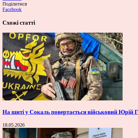
Поділитися
Facebook
Схожі статті
На щиті у Сокаль повертається військовий Юрій
18.05.2026