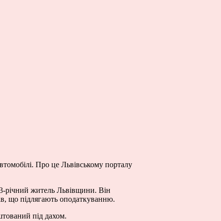
втомобілі. Про це Львівському порталу
 33-річний житель Львівщини. Він
ів, що підлягають оподаткуванню.
штований під дахом.