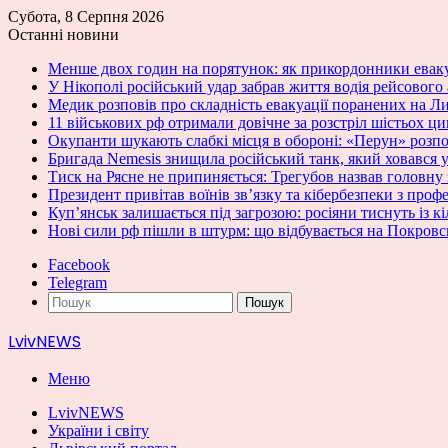
Субота, 8 Серпня 2026
Останні новини
Менше двох годин на порятунок: як прикордонники ева
У Нікополі російський удар забрав життя водія рейсового
Медик розповів про складність евакуації поранених на 
11 військових рф отримали довічне за розстріл шістьох ц
Окупанти шукають слабкі місця в обороні: «Перун» розпо
Бригада Nemesis знищила російський танк, який ховався у
Тиск на Рясне не припиняється: Трегубов назвав головну
Президент привітав воїнів зв’язку та кібербезпеки з проф
Куп’янськ залишається під загрозою: росіяни тиснуть із к
Нові сили рф пішли в штурм: що відбувається на Покров
Facebook
Telegram
Пошук
LvivNEWS
Меню
LvivNEWS
України і світу