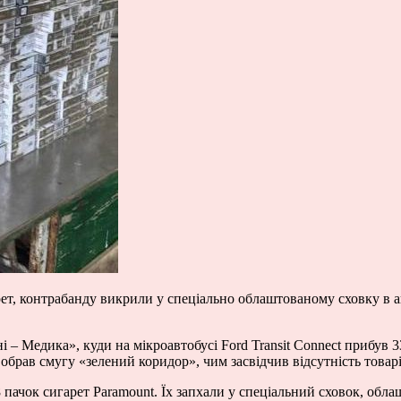
т, контрабанду викрили у спеціально облаштованому сховку в а
і – Медика», куди на мікроавтобусі Ford Transit Connect прибув
брав смугу «зелений коридор», чим засвідчив відсутність товар
пачок сигарет Paramount. Їх запхали у спеціальний сховок, обла