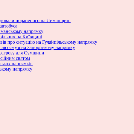
куювали пораненого на Лиманщині
 автобуса
Лиманському напрямку
ивільних на Київщині
вів про ситуацію на Гуляйпільському напрямку
 лісосмузі на Запорізькому напрямку
 загрозу для Сумщини
есійним святом
ількох напрямків
ському напрямку