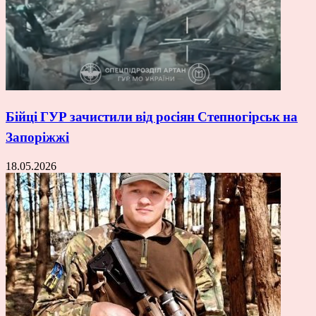
Бійці ГУР зачистили від росіян Степногірськ на
Запоріжжі
18.05.2026