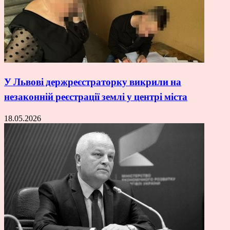
У Львові держреєстраторку викрили на
незаконній реєстрації землі у центрі міста
18.05.2026