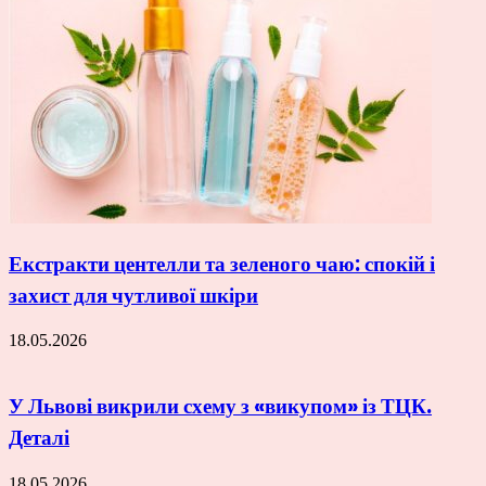
Екстракти центелли та зеленого чаю: спокій і
захист для чутливої шкіри
18.05.2026
У Львові викрили схему з «викупом» із ТЦК.
Деталі
18.05.2026