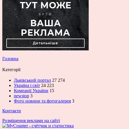
Головна
Категорії
Львівський портал
27 274
Україна і світ
24 223
Компанії України
15
newstop
3
Фото новини та фотогалерея
3
Контакти
Розміщення реклами на сайті