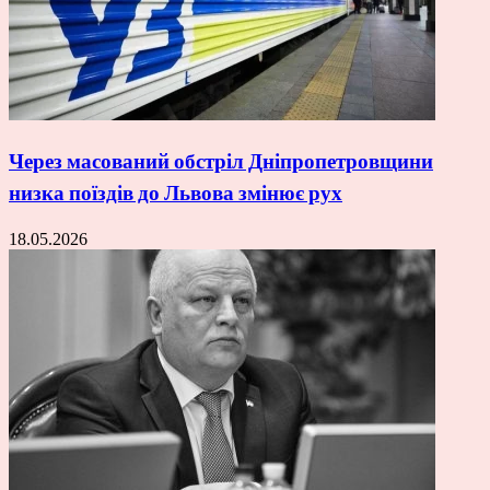
Через масований обстріл Дніпропетровщини
низка поїздів до Львова змінює рух
18.05.2026