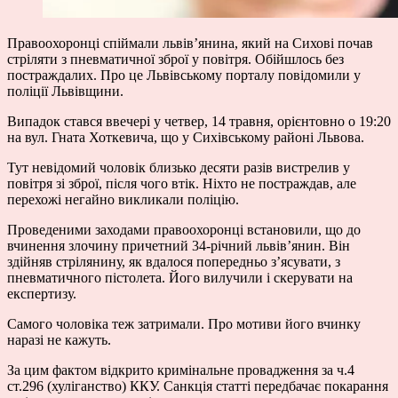
Правоохоронці спіймали львів’янина, який на Сихові почав
стріляти з пневматичної зброї у повітря. Обійшлось без
постраждалих. Про це Львівському порталу повідомили у
поліції Львівщини.
Випадок стався ввечері у четвер, 14 травня, орієнтовно о 19:20
на вул. Гната Хоткевича, що у Сихівському районі Львова.
Тут невідомий чоловік близько десяти разів вистрелив у
повітря зі зброї, після чого втік. Ніхто не постраждав, але
перехожі негайно викликали поліцію.
Проведеними заходами правоохоронці встановили, що до
вчинення злочину причетний 34-річний львів’янин. Він
здійняв стрілянину, як вдалося попередньо з’ясувати, з
пневматичного пістолета. Його вилучили і скерувати на
експертизу.
Самого чоловіка теж затримали. Про мотиви його вчинку
наразі не кажуть.
За цим фактом відкрито кримінальне провадження за ч.4
ст.296 (хуліганство) ККУ. Санкція статті передбачає покарання