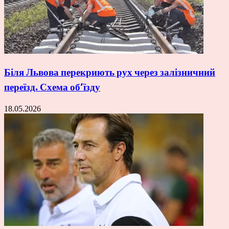
Біля Львова перекриють рух через залізничний
переїзд. Схема об’їзду
18.05.2026