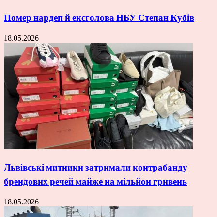
Помер нардеп й ексголова НБУ Степан Кубів
18.05.2026
Львівські митники затримали контрабанду
брендових речей майже на мільйон гривень
18.05.2026