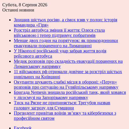
Субота, 8 Серпня 2026
Останні новини
Знищив шістьох росіян, а сімох взяв у полон: історія
командира «Гіря»
Розстріл автобуса змінив її життя: Олеся стала
військовою і тепер підтримує побратимів
Менше двох годин на порятунок: як прикордонники
евакуювали пораненого на Лиманщині
У Нікополі російський удар забрав життя водія
рейсового автобуса
Медик розповів про складність евакуації поранених на
Лиманському напрямку
11 військових рф отримали довічне за розстріл шістьох
цивільних на Київщині
Окупанти шукають слабкі місця в обороні: «Перун»
розповів про ситуацію на Гуляйпільському напрямку
Бригада Nemesis знищила російський танк, який ховався
у лісосмузі на Запорізькому напрямку
Тиск на Рясне не припиняється: Трегубов назвав
головну загрозу для Сумщини
Президент привітав воїнів зв’язку та кібербезпеки з
професійним святом
Facebook