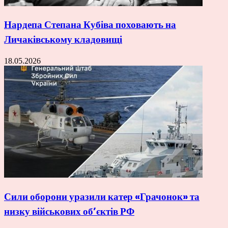
Нардепа Степана Кубіва поховають на
Личаківському кладовищі
18.05.2026
Сили оборони уразили катер «Грачонок» та
низку військових об’єктів РФ