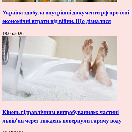
Україна здобула внутрішні документи рф про їхні
економічні втрати від війни. Що дізналися
18.05.2026
Кінець гідравлічним випробуванням: частині
львів’ян через тиждень повернули гарячу воду