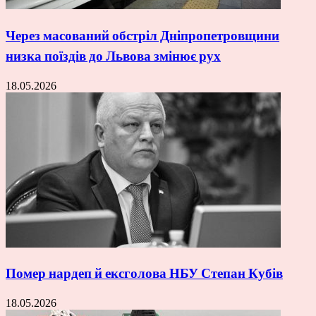
Через масований обстріл Дніпропетровщини
низка поїздів до Львова змінює рух
18.05.2026
Помер нардеп й ексголова НБУ Степан Кубів
18.05.2026