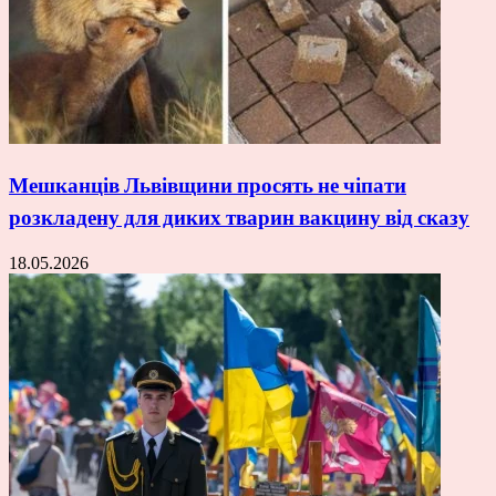
Мешканців Львівщини просять не чіпати
розкладену для диких тварин вакцину від сказу
18.05.2026