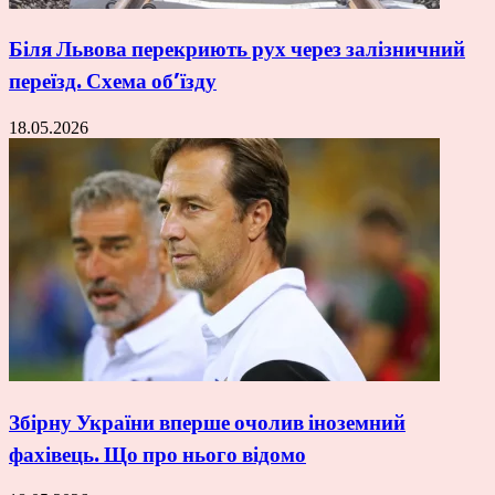
Біля Львова перекриють рух через залізничний
переїзд. Схема об’їзду
18.05.2026
Збірну України вперше очолив іноземний
фахівець. Що про нього відомо