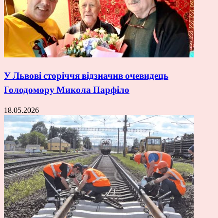
У Львові сторіччя відзначив очевидець
Голодомору Микола Парфіло
18.05.2026