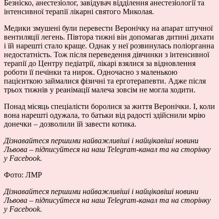
Безніско, анестезіолог, завідувач відділення анестезіології та
інтенсивної терапії лікарні святого Миколая.
Медики змушені були перевести Веронічку на апарат штучної
вентиляції легень. Півтора тижні він допомагав дитині дихати
і їй нарешті стало краще. Однак у неї розвинулась поліорганна
недостатність. Тож після переведення дівчинки з інтенсивної
терапії до Центру педіатрії, лікарі взялися за відновлення
роботи її печінки та нирок. Одночасно з маленькою
пацієнткою займалися фізичні та ерготерапевти. Адже після
трьох тижнів у реанімації малеча зовсім не могла ходити.
Понад місяць спеціалісти боролися за життя Веронічки. І, коли
вона нарешті одужала, то батьки від радості здійснили мрію
донечки – дозволили їй завести котика.
Дізнавайтеся першими найважливіші і найцікавіші новини
Львова – підписуйтеся на наш
Telegram-канал
та на сторінку
у
Facebook.
Фото: ЛМР
Дізнавайтеся першими найважливіші і найцікавіші новини
Львова – підписуйтеся на наш
Telegram-канал
та на сторінку
у
Facebook.