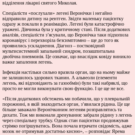
відділення лікарні святого Миколая.
Спеціалісти «послухали» легені Веронічки і негайно
відправили дитину на рентген. Звідти маленьку пацієнтку
одразу ж поклали в реанімацію. Легені були катастрофічно
уражені. Дівчинка була у критичному стані. Після додаткових
аналізів, спеціалісти з’ясували, що Веронічка таки підхопила
коронавірус і перехворіла безсимптомно – ще до того як
проявились ускладнення. Діагноз – постковідний
мультисистемний запальний синдром, позашпитальна
двобічна пневмонія. Це означає, що внаслідок ковіду виникло
важке запалення легень.
Інфекція настільки сильно вразила орган, що на ньому майже
не залишилось здорових тканин. А альвеоли (елементи
легень, які відповідають за газообмін) були такі набряклі, що
просто не могли виконувати свою функцію. І це ще не все.
«Після додаткових обстежень ми побачили, що у плевральній
порожнині, в якій знаходиться орган, зʼявилася рідина. Це ще
більше заважало Веронічкиним легеням розправлятись та
дихати. Тож ми виконали дренування: забрали рідину з легень
через спеціальну трубку. Однак стан пацієнтки продовжував
стрімко погіршуватись. Вона почала втрачати свідомість, адже
мозок не отримував достатньо кисню», – розповідає Ярема