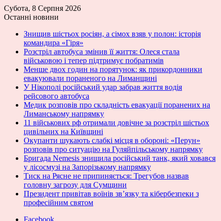
Субота, 8 Серпня 2026
Останні новини
Знищив шістьох росіян, а сімох взяв у полон: історія
командира «Гіря»
Розстріл автобуса змінив її життя: Олеся стала
військовою і тепер підтримує побратимів
Менше двох годин на порятунок: як прикордонники
евакуювали пораненого на Лиманщині
У Нікополі російський удар забрав життя водія
рейсового автобуса
Медик розповів про складність евакуації поранених на
Лиманському напрямку
11 військових рф отримали довічне за розстріл шістьох
цивільних на Київщині
Окупанти шукають слабкі місця в обороні: «Перун»
розповів про ситуацію на Гуляйпільському напрямку
Бригада Nemesis знищила російський танк, який ховався
у лісосмузі на Запорізькому напрямку
Тиск на Рясне не припиняється: Трегубов назвав
головну загрозу для Сумщини
Президент привітав воїнів зв’язку та кібербезпеки з
професійним святом
Facebook