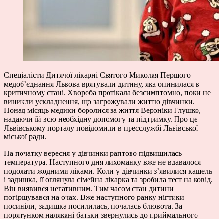
Спеціалісти Дитячої лікарні Святого Миколая Першого
медоб’єднання Львова врятували дитину, яка опинилася в
критичному стані. Хвороба протікала безсимптомно, поки не
виникли ускладнення, що загрожували життю дівчинки.
Понад місяць медики боролися за життя Вероніки Глушко,
надаючи їй всю необхідну допомогу та підтримку. Про це
Львівському порталу повідомили в пресслужбі Львівської
міської ради.
На початку вересня у дівчинки раптово підвищилась
температура. Наступного дня лихоманку вже не вдавалося
подолати жодними ліками. Коли у дівчинки з’явилися кашель
і задишка, її оглянула сімейна лікарка та зробила тест на ковід.
Він виявився негативним. Тим часом стан дитини
погіршувався на очах. Вже наступного ранку нігтики
посиніли, задишка посилилась, почалась блювота. За
порятунком налякані батьки звернулись до приймального