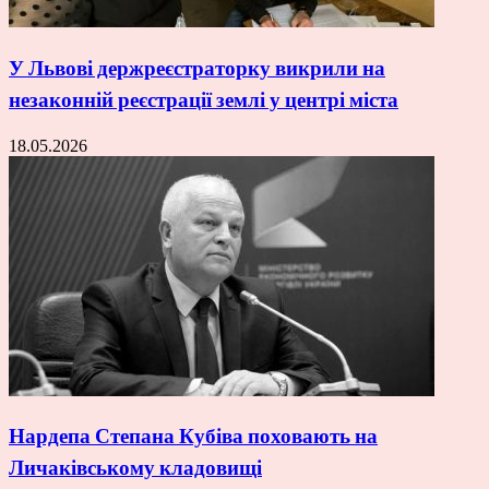
У Львові держреєстраторку викрили на
незаконній реєстрації землі у центрі міста
18.05.2026
Нардепа Степана Кубіва поховають на
Личаківському кладовищі