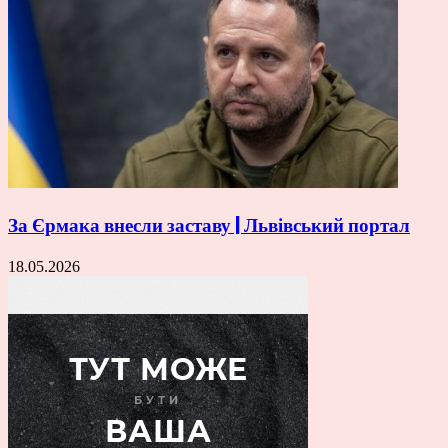
За Єрмака внесли заставу | Львівський портал
18.05.2026