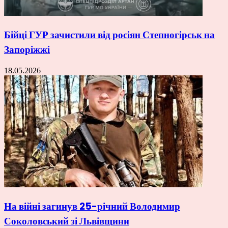
Бійці ГУР зачистили від росіян Степногірськ на
Запоріжжі
18.05.2026
На війні загинув 25-річний Володимир
Соколовський зі Львівщини