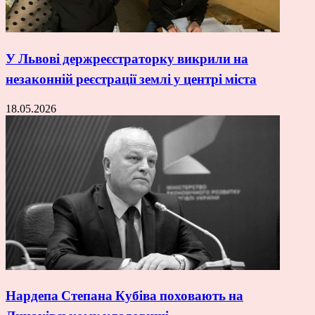
У Львові держреєстраторку викрили на
незаконній реєстрації землі у центрі міста
18.05.2026
Нардепа Степана Кубіва поховають на