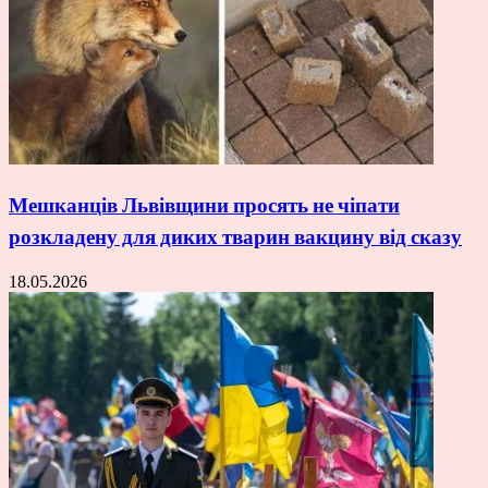
Мешканців Львівщини просять не чіпати
розкладену для диких тварин вакцину від сказу
18.05.2026