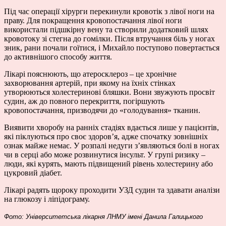
Під час операції хірурги перекинули кровотік з лівої ноги на
праву. Для покращення кровопостачання лівої ноги
використали підшкірну вену та створили додатковий шлях
кровотоку зі стегна до гомілки. Після втручання біль у ногах
зник, рани почали гоїтися, і Михайло поступово повертається
до активнішого способу життя.
Лікарі пояснюють, що атеросклероз – це хронічне
захворювання артерій, при якому на їхніх стінках
утворюються холестеринові бляшки. Вони звужують просвіт
судин, аж до повного перекриття, погіршують
кровопостачання, призводячи до «голодування» тканин.
Виявити хворобу на ранніх стадіях вдається лише у пацієнтів,
які піклуються про своє здоров’я, адже спочатку зовнішніх
ознак майже немає. У розпалі недуги з’являються болі в ногах
чи в серці або може розвинутися інсульт. У групі ризику –
люди, які курять, мають підвищений рівень холестерину або
цукровий діабет.
Лікарі радять щороку проходити УЗД судин та здавати аналізи
на глюкозу і ліпідограму.
Фото: Університетська лікарня ЛНМУ імені Данила Галицького