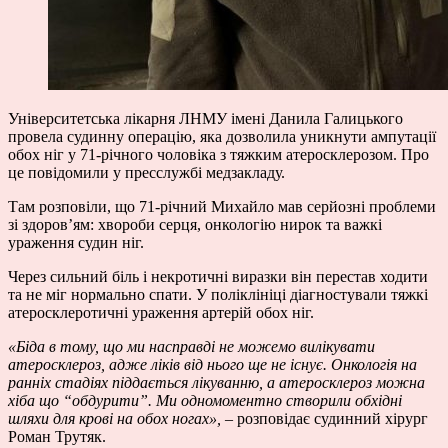
Університетська лікарня ЛНМУ імені Данила Галицького
провела судинну операцію, яка дозволила уникнути ампутації
обох ніг у 71-річного чоловіка з тяжким атеросклерозом. Про
це повідомили у пресслужбі медзакладу.
Там розповіли, що 71-річний Михайло мав серйозні проблеми
зі здоров’ям: хвороби серця, онкологію нирок та важкі
ураження судин ніг.
Через сильний біль і некротичні виразки він перестав ходити
та не міг нормально спати. У поліклініці діагностували тяжкі
атеросклеротичні ураження артерій обох ніг.
«Біда в тому, що ми насправді не можемо вилікувати
атеросклероз, адже ліків від нього ще не існує. Онкологія на
ранніх стадіях піддається лікуванню, а атеросклероз можна
хіба що “обдурити”. Ми одномоментно створили обхідні
шляхи для крові на обох ногах»,
– розповідає судинний хірург
Роман Трутяк.