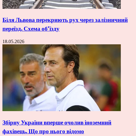
Біля Львова перекриють рух через залізничний
переїзд. Схема об’їзду
18.05.2026
Збірну України вперше очолив іноземний
фахівець. Що про нього відомо