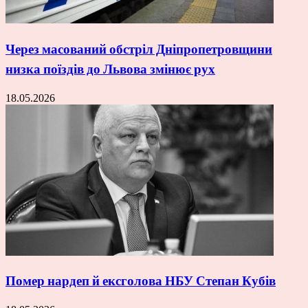
Через масований обстріл Дніпропетровщини
низка поїздів до Львова змінює рух
18.05.2026
Помер нардеп й ексголова НБУ Степан Кубів