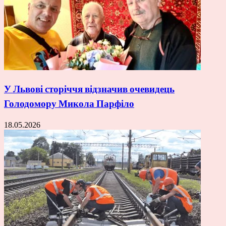
У Львові сторіччя відзначив очевидець
Голодомору Микола Парфіло
18.05.2026