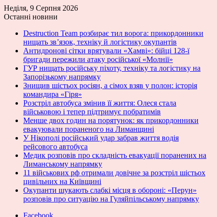
Неділя, 9 Серпня 2026
Останні новини
Destruction Team розбирає тил ворога: прикордонники
нищать зв’язок, техніку й логістику окупантів
Антидронові сітки врятували «Хамві»: бійці 128-ї
бригади пережили атаку російської «Молнії»
ГУР нищать російську піхоту, техніку та логістику на
Запорізькому напрямку
Знищив шістьох росіян, а сімох взяв у полон: історія
командира «Гіря»
Розстріл автобуса змінив її життя: Олеся стала
військовою і тепер підтримує побратимів
Менше двох годин на порятунок: як прикордонники
евакуювали пораненого на Лиманщині
У Нікополі російський удар забрав життя водія
рейсового автобуса
Медик розповів про складність евакуації поранених на
Лиманському напрямку
11 військових рф отримали довічне за розстріл шістьох
цивільних на Київщині
Окупанти шукають слабкі місця в обороні: «Перун»
розповів про ситуацію на Гуляйпільському напрямку
Facebook