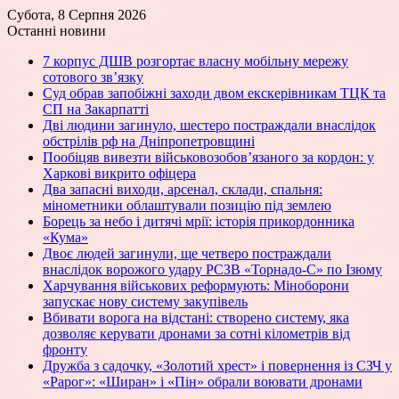
Субота, 8 Серпня 2026
Останні новини
7 корпус ДШВ розгортає власну мобільну мережу
сотового зв’язку
Суд обрав запобіжні заходи двом екскерівникам ТЦК та
СП на Закарпатті
Дві людини загинуло, шестеро постраждали внаслідок
обстрілів рф на Дніпропетровщині
Пообіцяв вивезти військовозобов’язаного за кордон: у
Харкові викрито офіцера
Два запасні виходи, арсенал, склади, спальня:
мінометники облаштували позицію під землею
Борець за небо і дитячі мрії: історія прикордонника
«Кума»
Двоє людей загинули, ще четверо постраждали
внаслідок ворожого удару РСЗВ «Торнадо-С» по Ізюму
Харчування військових реформують: Міноборони
запускає нову систему закупівель
Вбивати ворога на відстані: створено систему, яка
дозволяє керувати дронами за сотні кілометрів від
фронту
Дружба з садочку, «Золотий хрест» і повернення із СЗЧ у
«Рарог»: «Ширан» і «Пін» обрали воювати дронами