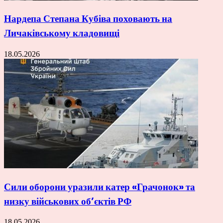
Нардепа Степана Кубіва поховають на
Личаківському кладовищі
18.05.2026
Сили оборони уразили катер «Грачонок» та
низку військових об’єктів РФ
18.05.2026