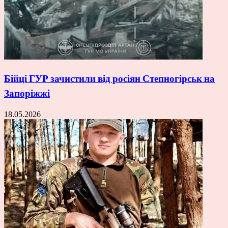
Бійці ГУР зачистили від росіян Степногірськ на
Запоріжжі
18.05.2026