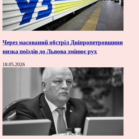
Через масований обстріл Дніпропетровщини
низка поїздів до Львова змінює рух
18.05.2026