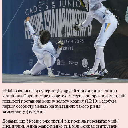
«Відірвавшись від суперниці у другій трихвилинці, чинна
чемпіонка Європи серед кадеток та серед юніорок в командній
першості поставила жирну золоту крапку (15:10) і здобула
першу особисту медаль на змаганнях такого рівня», –
зазначили у федерації.
Додамо, що Україна вже третій рік поспіль перемагає у цій
дисципліні. Анна Максименко та Емілі Конрад святкували