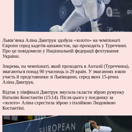
Львів’янка Аліна Дмитрук здобула «золото» на чемпіонаті
Європи серед кадетів-шпажисток, що проходить у Туреччині.
Про це
повідомили
у Національній федерації фехтування
України.
Зокрема, на чемпіонаті, який проходить в Анталії (Туреччина),
змагаються понад 90 учасниць із 29 країн. У змаганнях взяли
участь й представники зі Львівщини, серед яких 15-річна
Аліна Дмитрук.
Відтак у півфіналі Дмитрук змусила скласти зброю румунку
Наталію Константін (15:14). Після цього у поєдинку за
«золото» Аліна схрестила зброю з італійкою Людовікою
Костантіні.