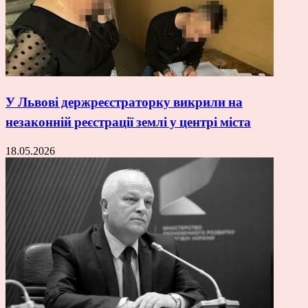
У Львові держреєстраторку викрили на
незаконній реєстрації землі у центрі міста
18.05.2026