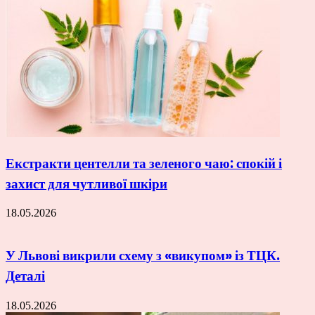
Екстракти центелли та зеленого чаю: спокій і
захист для чутливої шкіри
18.05.2026
У Львові викрили схему з «викупом» із ТЦК.
Деталі
18.05.2026