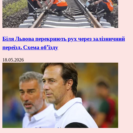
Біля Львова перекриють рух через залізничний
переїзд. Схема об’їзду
18.05.2026