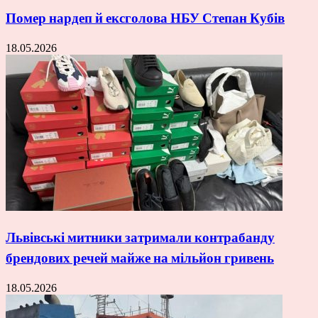
Помер нардеп й ексголова НБУ Степан Кубів
18.05.2026
Львівські митники затримали контрабанду
брендових речей майже на мільйон гривень
18.05.2026