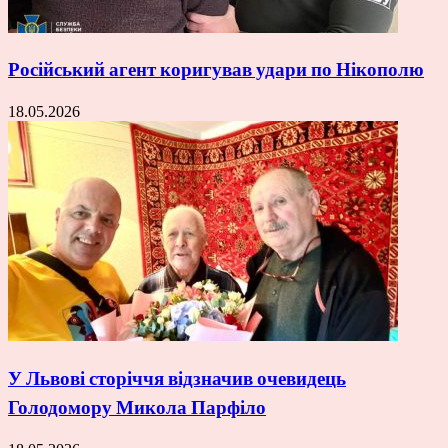
Російський агент коригував удари по Нікополю
18.05.2026
У Львові сторіччя відзначив очевидець
Голодомору Микола Парфіло