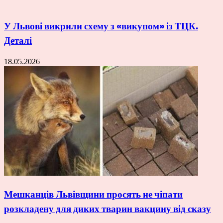
У Львові викрили схему з «викупом» із ТЦК.
Деталі
18.05.2026
Мешканців Львівщини просять не чіпати
розкладену для диких тварин вакцину від сказу