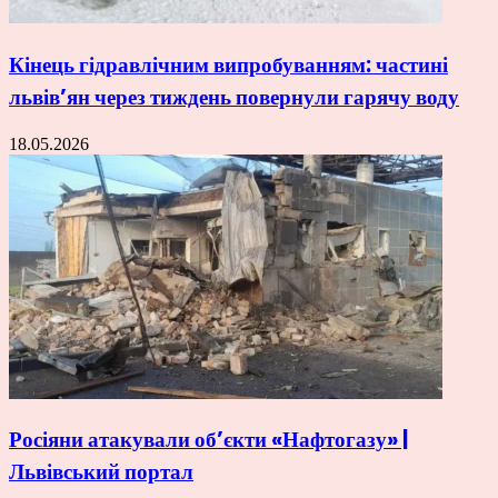
Кінець гідравлічним випробуванням: частині
львів’ян через тиждень повернули гарячу воду
18.05.2026
Росіяни атакували об’єкти «Нафтогазу» |
Львівський портал