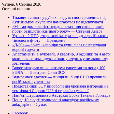
Четвер, 6 Серпня 2026
Останні новини
Тижнями сидять у руїнах і ведуть спостереження: під
Куп’янськом окупанти намагаються не відсвічувати
«Маємо домовленість щодо постачання сотень ракет
проти безпілотників цього року» — Євгеній Хмара
Уражені 2 НПЗ, сторожові катери та судна російського
тіньового флоту — Президент
«Д-30» — вбита: капоніри та купи гілля не врятували
ворожі гармати
Апартаменти в Буковелі, 9 квартир, 3 будинки та 4 авто:
колишнього командувача звинувачують у незаконному
збагаченні
Ворог атакував вночі чотирма ракетами та понад 100
БПЛА — Повітряні Сили ЗСУ
Відмовився здатися — знищили: бійці ССО провчили
російського упертюха
Представники ЗСУ вибороли дві бронзові нагороди на
чемпіонаті Європи U23 зі стрільби кульової
Пам’яті штурмовика з Австралії Брока Тенанта Грінвуда
Понад 10 людей травмовані внаслідок російських
авіаударів по Сумах
Facebook