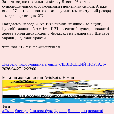
Зазначимо, що шквальний вітер у Львові 26 квітня
супроводжувався короткочасним і незначним снігом. А вже
вночі 27 квітня синоптики зафіксували температурний рекорд
– мороз перевищив -5°С.
Нагадаємо, негода 26 квітня накрила не лише Львівщину.
Буревій залишив без світла 1121 населений пункт, а повалені
дерева вбили двох людей у Черкасах і на Закарпатті. Ще двоє
українців дістали травми.
Фото: поліція, ЛМР, Ігор Зінкевич/Варта 1
Джерело: Інформаційна агенція «ЛЬВІВСЬКИЙ ПОРТАЛ»
2026-04-27 12:23:00
Магазин автозапчастин AvtoBot м.Ніжин
Теги
#Львів
#негода
#пилова буря
буревій
Львівщина
повалені