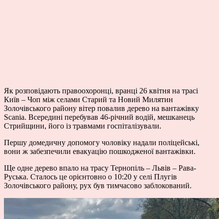
Як розповідають правоохоронці, вранці 26 квітня на трасі
Київ – Чоп між селами Старий та Новий Милятин
Золочівського району вітер повалив дерево на вантажівку
Scania. Всередині перебував 46-річний водій, мешканець
Стрийщини, його із травмами госпіталізували.
Першу домедичну допомогу чоловіку надали поліцейські,
вони ж забезпечили евакуацію пошкодженої вантажівки.
Ще одне дерево впало на трасу Тернопіль – Львів – Рава-
Руська. Сталось це орієнтовно о 10:20 у селі Плугів
Золочівського району, рух був тимчасово заблокований.