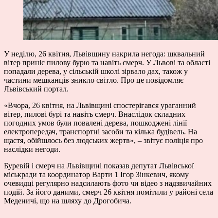
У неділю, 26 квітня, Львівщину накрила негода: шквальний
вітер приніс пилову бурю та навіть смерч. У Львові та області
попадали дерева, у сільській школі зірвало дах, також у
частини мешканців зникло світло. Про це повідомляє
Львівський портал.
«Вчора, 26 квітня, на Львівщині спостерігався ураганний
вітер, пилові бурі та навіть смерч. Внаслідок складних
погодних умов були повалені дерева, пошкоджені лінії
електропередач, транспортні засоби та кілька будівель. На
щастя, обійшлось без людських жертв», – звітує поліція про
наслідки негоди.
Буревій і смерч на Львівщині показав депутат Львівської
міськради та координатор Варти 1 Ігор Зінкевич, якому
очевидці регулярно надсилають фото чи відео з надзвичайних
подій. За його даними, смерч 26 квітня помітили у районі села
Меденичі, що на шляху до Дрогобича.