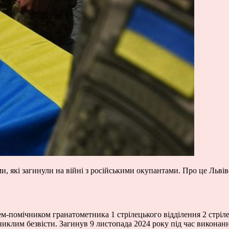
и, які загинули на війні з російськими окупантами. Про це Льві
-помічником гранатометника 1 стрілецького відділення 2 стрілец
никлим безвісти. Загинув 9 листопада 2024 року під час виконан