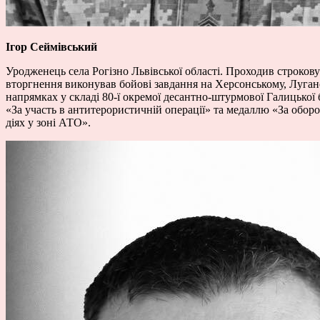
Ігор Сеймівський
Уродженець села Рогізно Львівської області. Проходив строков
вторгнення виконував бойові завдання на Херсонському, Луга
напрямках у складі 80-ї окремої десантно-штурмової Галицько
«За участь в антитерористичній операції» та медаллю «За оборо
діях у зоні АТО».