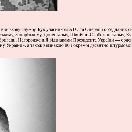
у військову службу. Був учасником АТО та Операції об’єднаних 
нському, Запорізькому, Донецькому, Північно-Слобожанському, 
ї бригади. Нагороджений відзнаками Президента України — орден
ну України», а також відзнакою 80-ї окремої десантно-штурмової