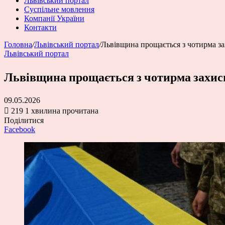
Львівський портал
Суспільне мовлення
Компанії України
Контакти
Головна
/
Львівський портал
/
Львівщина прощається з чотирма з
Львівський портал
Львівщина прощається з чотирма захи
09.05.2026
219
1 хвилина прочитана
Поділитися
Facebook