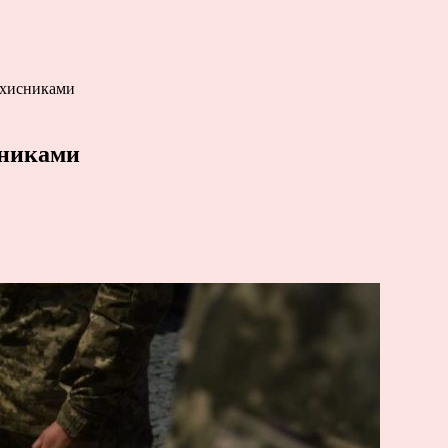
ахисниками
сниками