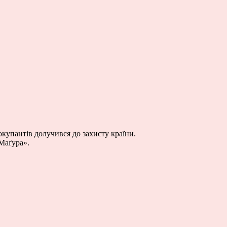
купантів долучився до захисту країни.
Маґура».