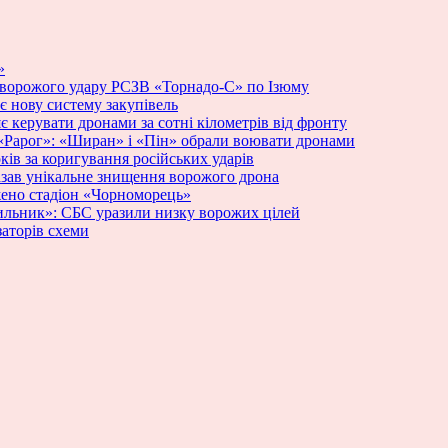
»
 ворожого удару РСЗВ «Торнадо-С» по Ізюму
 нову систему закупівель
яє керувати дронами за сотні кілометрів від фронту
у «Рарог»: «Ширан» і «Пін» обрали воювати дронами
ків за коригування російських ударів
азав унікальне знищення ворожого дрона
жено стадіон «Чорноморець»
ильник»: СБС уразили низку ворожих цілей
заторів схеми