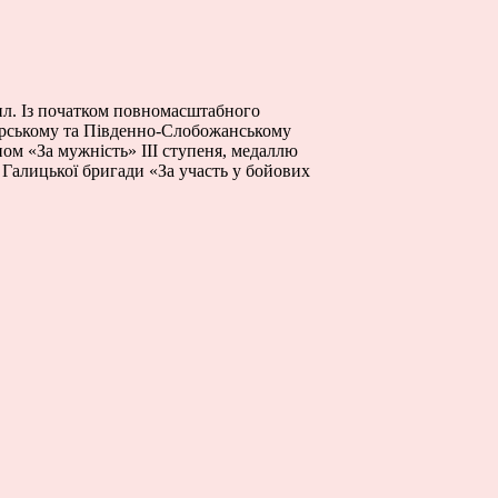
сил. Із початком повномасштабного
Курському та Південно-Слобожанському
ом «За мужність» ІІІ ступеня, медаллю
 Галицької бригади «За участь у бойових