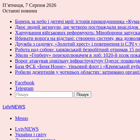
П’ятниця, 7 Серпня 2026
Останні новини
Борець за небо і дитячі мрії: історія прикордонника «Кума
Двоє людей загинули, ще четверо постраждали внаслідок
Харчування військових реформують: Міноборони запускає
Вбивати ворога на відстані: створено систему, яка дозвол
Дружба з садочку, «Золотий хрест» і повернення із СЗЧ 
Робота над собою: харківський безробітний отримав 15 ро
Збили «Герберу» перехоплювачем в лоб: 1020-й полк пок
Ворог атакував цивільну інфраструктуру Одеси: пошкод
База ФСБ «Беня House», тіньовий флот і «Кримський руб
Робили дезертирів у чотирьох областях: затримано органі
Facebook
Telegram
Пошук
LvivNEWS
Меню
LvivNEWS
України і світу