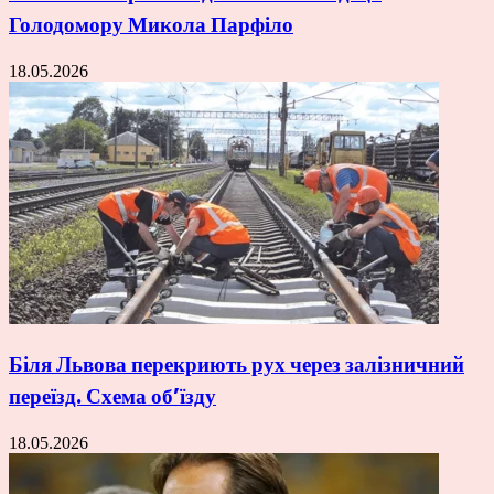
Голодомору Микола Парфіло
18.05.2026
Біля Львова перекриють рух через залізничний
переїзд. Схема об’їзду
18.05.2026