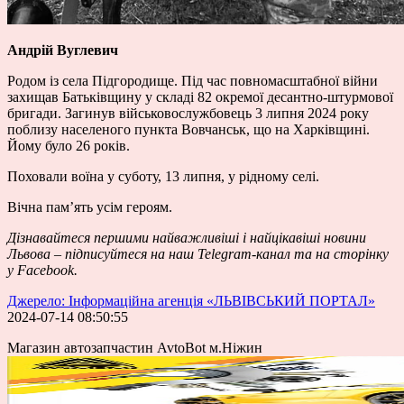
Андрій Вуглевич
Родом із села Підгородище. Під час повномасштабної війни
захищав Батьківщину у складі 82 окремої десантно-штурмової
бригади. Загинув військовослужбовець 3 липня 2024 року
поблизу населеного пункта Вовчанськ, що на Харківщині.
Йому було 26 років.
Поховали воїна у суботу, 13 липня, у рідному селі.
Вічна пам’ять усім героям.
Дізнавайтеся першими
найважливіші і найцікавіші новини
Львова – підписуйтеся на наш
Telegram-канал
та на сторінку
у
Facebook
.
Джерело: Інформаційна агенція «ЛЬВІВСЬКИЙ ПОРТАЛ»
2024-07-14 08:50:55
Магазин автозапчастин AvtoBot м.Ніжин