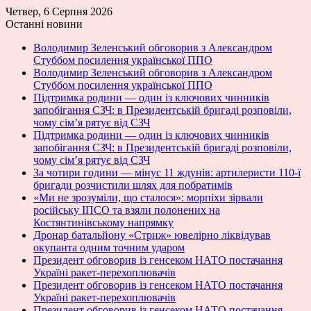
Четвер, 6 Серпня 2026
Останні новини
Володимир Зеленський обговорив з Александром
Стуббом посилення української ППО
Володимир Зеленський обговорив з Александром
Стуббом посилення української ППО
Підтримка родини — один із ключових чинників
запобігання СЗЧ: в Президентській бригаді розповіли,
чому сім’я рятує від СЗЧ
Підтримка родини — один із ключових чинників
запобігання СЗЧ: в Президентській бригаді розповіли,
чому сім’я рятує від СЗЧ
За чотири години — мінус 11 ждунів: артилеристи 110-ї
бригади розчистили шлях для побратимів
«Ми не зрозуміли, що сталося»: морпіхи зірвали
російську ІПСО та взяли полонених на
Костянтинівському напрямку
Дронар батальйону «Стриж» ювелірно ліквідував
окупанта одним точним ударом
Президент обговорив із генсеком НАТО постачання
Україні ракет-перехоплювачів
Президент обговорив із генсеком НАТО постачання
Україні ракет-перехоплювачів
Президент обговорив із генсеком НАТО постачання