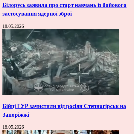
Білорусь заявила про старт навчань із бойового
застосування ядерної зброї
18.05.2026
Бійці ГУР зачистили від росіян Степногірськ на
Запоріжжі
18.05.2026