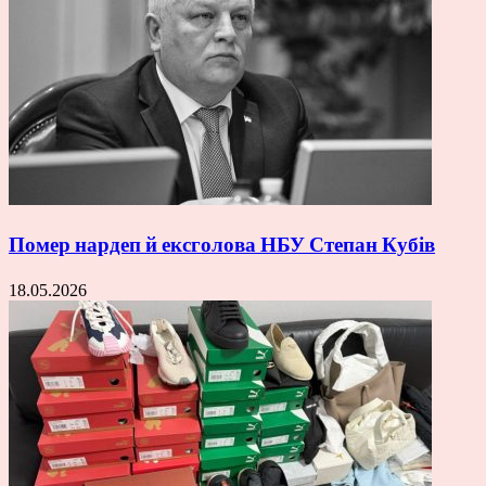
Помер нардеп й ексголова НБУ Степан Кубів
18.05.2026