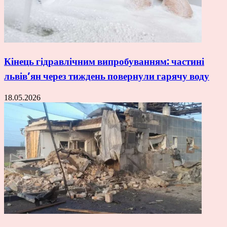
Кінець гідравлічним випробуванням: частині
львів’ян через тиждень повернули гарячу воду
18.05.2026