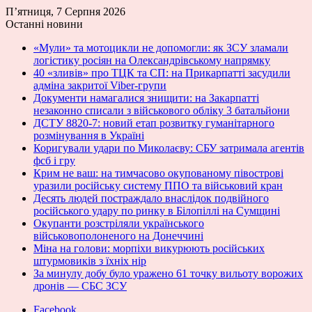
П’ятниця, 7 Серпня 2026
Останні новини
«Мули» та мотоцикли не допомогли: як ЗСУ зламали
логістику росіян на Олександрівському напрямку
40 «зливів» про ТЦК та СП: на Прикарпатті засудили
адміна закритої Viber-групи
Документи намагалися знищити: на Закарпатті
незаконно списали з військового обліку 3 батальйони
ДСТУ 8820-7: новий етап розвитку гуманітарного
розмінування в Україні
Коригували удари по Миколаєву: СБУ затримала агентів
фсб і гру
Крим не ваш: на тимчасово окупованому півострові
уразили російську систему ППО та військовий кран
Десять людей постраждало внаслідок подвійного
російського удару по ринку в Білопіллі на Сумщині
Окупанти розстріляли українського
військовополоненого на Донеччині
Міна на голови: морпіхи викурюють російських
штурмовиків з їхніх нір
За минулу добу було уражено 61 точку вильоту ворожих
дронів — СБС ЗСУ
Facebook