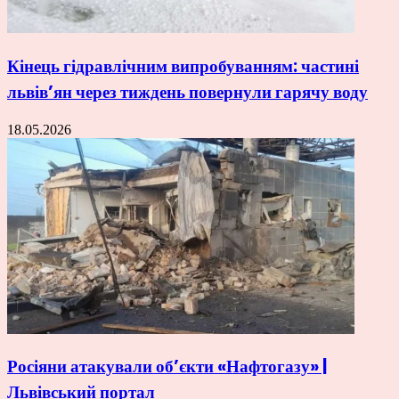
Кінець гідравлічним випробуванням: частині
львів’ян через тиждень повернули гарячу воду
18.05.2026
Росіяни атакували об’єкти «Нафтогазу» |
Львівський портал