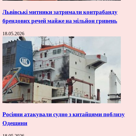
Львівські митники затримали контрабанду
брендових речей майже на мільйон гривень
18.05.2026
Росіяни атакували судно з китайцями поблизу
Одещини
18.05.2026