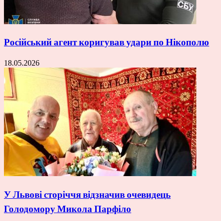
Російський агент коригував удари по Нікополю
18.05.2026
У Львові сторіччя відзначив очевидець
Голодомору Микола Парфіло