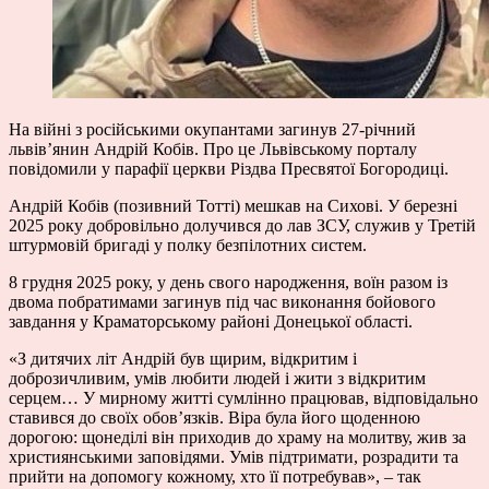
На війні з російськими окупантами загинув 27-річний
львів’янин Андрій Кобів. Про це Львівському порталу
повідомили у парафії церкви Різдва Пресвятої Богородиці.
Андрій Кобів (позивний Тотті) мешкав на Сихові. У березні
2025 року добровільно долучився до лав ЗСУ, служив у Третій
штурмовій бригаді у полку безпілотних систем.
8 грудня 2025 року, у день свого народження, воїн разом із
двома побратимами загинув під час виконання бойового
завдання у Краматорському районі Донецької області.
«З дитячих літ Андрій був щирим, відкритим і
доброзичливим, умів любити людей і жити з відкритим
серцем… У мирному житті сумлінно працював, відповідально
ставився до своїх обов’язків. Віра була його щоденною
дорогою: щонеділі він приходив до храму на молитву, жив за
християнськими заповідями. Умів підтримати, розрадити та
прийти на допомогу кожному, хто її потребував», – так