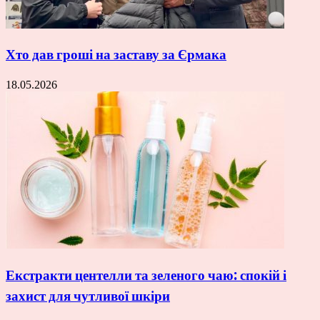
Хто дав гроші на заставу за Єрмака
18.05.2026
Екстракти центелли та зеленого чаю: спокій і
захист для чутливої шкіри