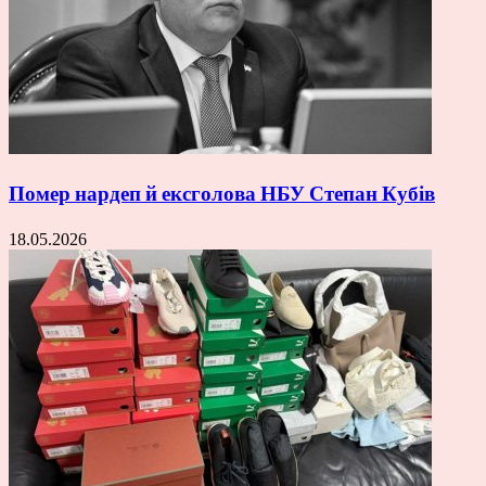
Помер нардеп й ексголова НБУ Степан Кубів
18.05.2026