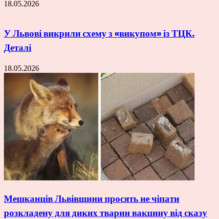
18.05.2026
У Львові викрили схему з «викупом» із ТЦК.
Деталі
18.05.2026
Мешканців Львівщини просять не чіпати
розкладену для диких тварин вакцину від сказу