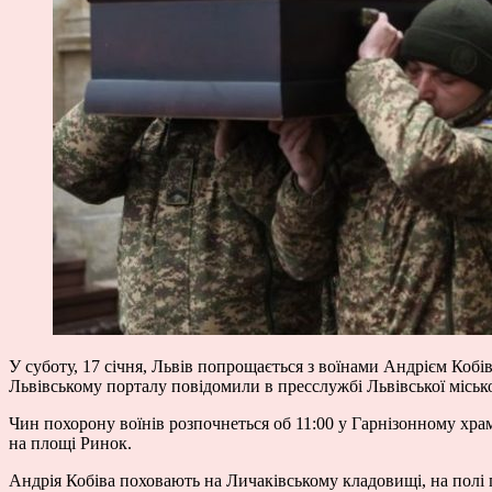
У суботу, 17 січня, Львів попрощається з воїнами Андрієм Кобі
Львівському порталу повідомили в пресслужбі Львівської місько
Чин похорону воїнів розпочнеться об 11:00 у Гарнізонному храмі
на площі Ринок.
Андрія Кобіва поховають на Личаківському кладовищі, на полі 