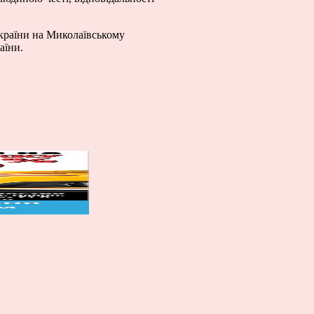
України на Миколаївському
аїни.