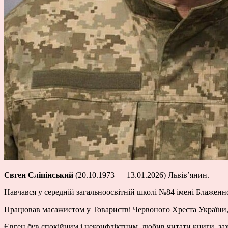
Євген Сліпінський
(20.10.1973 — 13.01.2026) Львів’янин.
Навчався у середній загальноосвітній школі №84 імені Блаженн
Працював масажистом у Товаристві Червоного Хреста України, 
Євген був спокійним і неконфліктним, любив читати книги, за