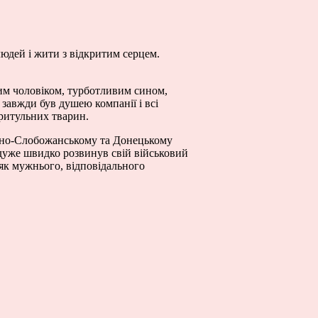
людей і жити з відкритим серцем.
чим чоловіком, турботливим сином,
завжди був душею компанії і всі
ритульних тварин.
денно-Слобожанському та Донецькому
дуже швидко розвинув свій військовий
 як мужнього, відповідального