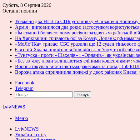
Субота, 8 Серпня 2026
Останні новини
Уражено два НПЗ та СПБ установку «Сиваш» в Чорному
Армія+ виповнилося два роки: застосунком користуються 
«Їм сумно і боляче»: чому росіяни заздрять українській ві
На Харківщині тривають бої за Козачу Лопань: рф намага
«МоЛоЧКа» триває: СБС уразили ще 12 суден тіньового 
Євгеній Хмара привітав воїнів військ зв’язку та кібербез
«Тунгуска» проти «Шахедів» і «Орланів»: як українські 
«Без зв’язку люди залишаються сліпими кошенятами»: чо
Ворог атакував вночі шістьма ракетами та понад 150 Б
Ворожа атака спричинила пожежі у двох районах Києва:
Facebook
Telegram
Пошук
LvivNEWS
Меню
LvivNEWS
України і світу