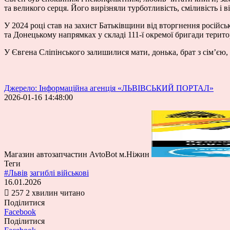
та великого серця. Його вирізняли турботливість, сміливість і ві
У 2024 році став на захист Батьківщини від вторгнення російсь
та Донецькому напрямках у складі 111-ї окремої бригади терит
У Євгена Сліпінського залишилися мати, донька, брат з сім’єю, д
Джерело: Інформаційна агенція «ЛЬВІВСЬКИЙ ПОРТАЛ»
2026-01-16 14:48:00
Магазин автозапчастин AvtoBot м.Ніжин
Теги
#Львів
загиблі військові
16.01.2026
257
2 хвилин читано
Поділитися
Facebook
Поділитися