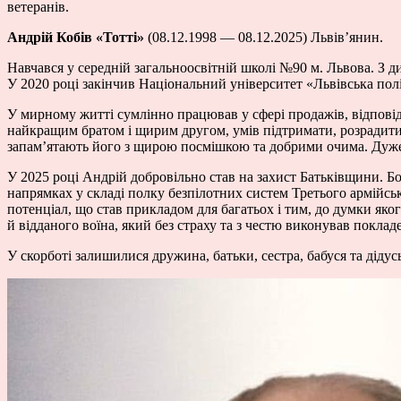
ветеранів.
Андрій Кобів «Тотті»
(08.12.1998 — 08.12.2025) Львів’янин.
Навчався у середній загальноосвітній школі №90 м. Львова. З 
У 2020 році закінчив Національний університет «Львівська пол
У мирному житті сумлінно працював у сфері продажів, відповід
найкращим братом і щирим другом, умів підтримати, розрадити 
запамʼятають його з щирою посмішкою та добрими очима. Дуже 
У 2025 році Андрій добровільно став на захист Батьківщини. Б
напрямках у складі полку безпілотних систем Третього армійс
потенціал, що став прикладом для багатьох і тим, до думки як
й відданого воїна, який без страху та з честю виконував поклад
У скорботі залишилися дружина, батьки, сестра, бабуся та дідус