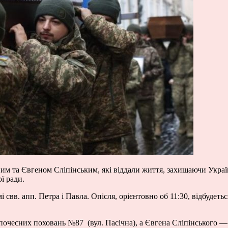
вим та Євгеном Сліпінським, які віддали життя, захищаючи Украї
ї ради.
 свв. апп. Петра і Павла. Опісля, орієнтовно об 11:30, відбудет
почесних поховань №87 (вул. Пасічна), а Євгена Сліпінського — 