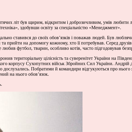
дитячих літ був щирим, відкритим і доброзичливим, умів любити 
ітехніка», здобувши освіту за спеціальністю «Менеджмент».
ально ставився до своїх обов’язків і поважав людей. Був любля
та прийти на допомогу кожному, хто її потребував. Серед друзів 
любив футбол, тварин, особливо котів, часто підгодовував безп
оронив територіальну цілісність та суверенітет України на Пів
ького корпусу Сухопутних військ Збройних Сил України. Андрій 
ого дослухались. Побратими й командири відгукуються про нього
ений на нього обов’язок.
ь.