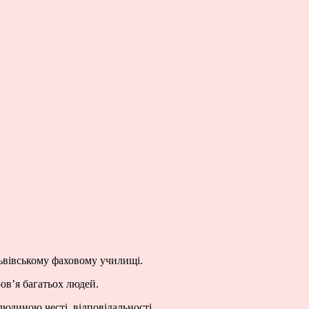
Львівському фаховому училищі.
ов’я багатьох людей.
юдиною честі, відповідальності