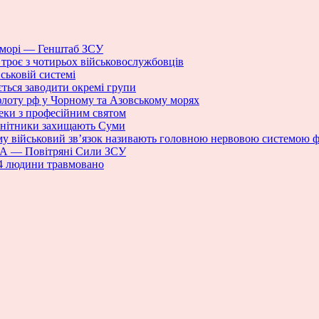
 морі — Генштаб ЗСУ
троє з чотирьох військовослужбовців
йськовій системі
ється заводити окремі групи
флоту рф у Чорному та Азовському морях
пеки з професійним святом
зенітники захищають Суми
му військовий зв’язок називають головною нервовою системою 
ПЛА — Повітряні Сили ЗСУ
 4 людини травмовано