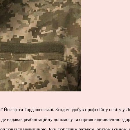
ої Йосафати Гордашевської. Згодом здобув професійну освіту у 
де надавав реабілітаційну допомогу та сприяв відновленню здор
хоплювався медициною. Був люблячим батьком, братом і сином, л