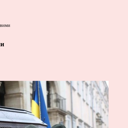
овими
ми