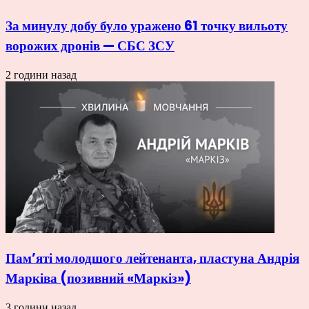
За минулу добу було уражено 61 точку вильоту
ворожих дронів — СБС ЗСУ
2 години назад
Пам’яті молодшого лейтенанта, пластуна Андрія
Марківа (позивний «Маркіз»)
3 години назад