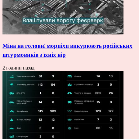
Міна на голови: морпіхи викурюють російських
штурмовиків з їхніх нір
2 години назад