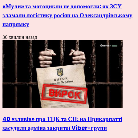
«Мули» та мотоцикли не допомогли: як ЗСУ
зламали логістику росіян на Олександрівському
напрямку
36 хвилин назад
40 «зливів» про ТЦК та СП: на Прикарпатті
засудили адміна закритої Viber-групи