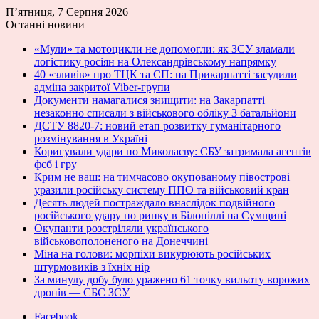
П’ятниця, 7 Серпня 2026
Останні новини
«Мули» та мотоцикли не допомогли: як ЗСУ зламали
логістику росіян на Олександрівському напрямку
40 «зливів» про ТЦК та СП: на Прикарпатті засудили
адміна закритої Viber-групи
Документи намагалися знищити: на Закарпатті
незаконно списали з військового обліку 3 батальйони
ДСТУ 8820-7: новий етап розвитку гуманітарного
розмінування в Україні
Коригували удари по Миколаєву: СБУ затримала агентів
фсб і гру
Крим не ваш: на тимчасово окупованому півострові
уразили російську систему ППО та військовий кран
Десять людей постраждало внаслідок подвійного
російського удару по ринку в Білопіллі на Сумщині
Окупанти розстріляли українського
військовополоненого на Донеччині
Міна на голови: морпіхи викурюють російських
штурмовиків з їхніх нір
За минулу добу було уражено 61 точку вильоту ворожих
дронів — СБС ЗСУ
Facebook