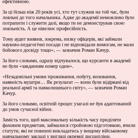
ефективною.
За ці більш ніж 20 років усі, хто тут служив на той час, були
лояльні до того начальника. Адже до академії неможливо було
потрапити і служити далі, якщо ти не демонстрував свою
лояльність. А це нівелює професійність.
Тому аудит виявив, зокрема, низку офіцерів, які займали
науково-педагогічні посади і не відповідали вимогам, не мали
бойового досвіду тощо», — зазначив Роман Качур.
За його словами, одразу відчувалося, що курсанти в академії
не були «завданням номер один».
«Незадовільні умови проживання, побуту, виховання,
наявність муштри… Як результат — вони були відірвані від
реальної армії та навколишнього світу», — зазначив Роман
Качур.
За його словами, освітній процес узагалі не був адаптований
до умов сучасної війни.
Замість того, щоб максимальну кількість часу приділяти
фаховим предметам, займалися стройовою підготовкою, вчили
статути, які не повинні викладатись у вищому військовому
навчальному закладі у вигляді окремої дисципліни.