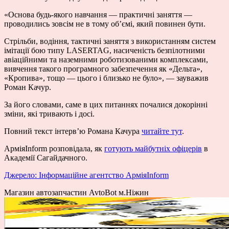
«Основа будь-якого навчання — практичні заняття —
проводились зовсім не в тому об’ємі, який повинен бути.
Стрільби, водіння, тактичні заняття з використанням систем
імітації бою типу LASERTAG, насиченість безпілотними
авіаційними та наземними роботизованими комплексами,
вивчення такого програмного забезпечення як «Дельта»,
«Кропива», тощо — цього і близько не було», — зауважив
Роман Качур.
За його словами, саме в цих питаннях почалися докорінні
зміни, які тривають і досі.
Повний текст інтерв’ю Романа Качура
читайте тут
.
АрміяInform розповідала, як
готують майбутніх офіцерів
в
Академії Сагайдачного.
Джерело: Інформаційне агентство АрміяInform
Магазин автозапчастин AvtoBot м.Ніжин