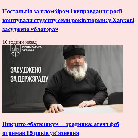
Ностальгія за пломбіром і виправдання росії
коштували студенту семи років тюрми: у Харкові
засуджено «блогера»
16 години назад
Викрито «батюшку» — зрадника: агент фсб
отримав 15 років ув’язнення