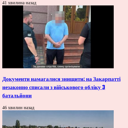
41 хвилина назад
Документи намагалися знищити: на Закарпатті
незаконно списали з військового обліку 3
батальйони
46 хвилин назад