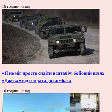
16 години назад
«Я не міг просто сидіти в штабі»: бойовий шлях
«Джека» від солдата до комбата
16 години назад