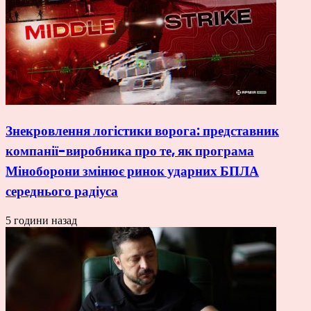
Знекровлення логістики ворога: представник
компанії-виробника про те, як програма
Міноборони змінює ринок ударних БПЛА
середнього радіуса
5 години назад