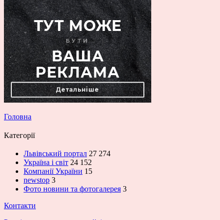
Головна
Категорії
Львівський портал
27 274
Україна і світ
24 152
Компанії України
15
newstop
3
Фото новини та фотогалерея
3
Контакти