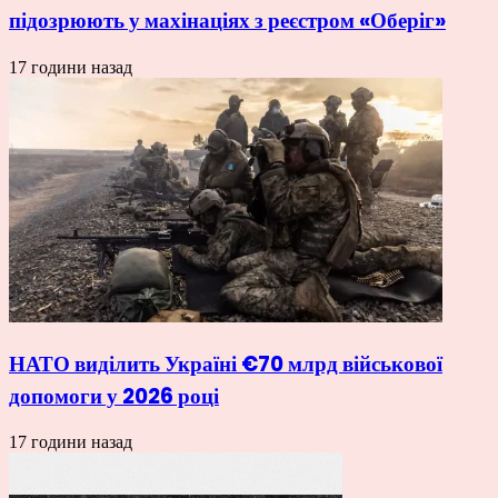
підозрюють у махінаціях з реєстром «Оберіг»
17 години назад
НАТО виділить Україні €70 млрд військової
допомоги у 2026 році
17 години назад