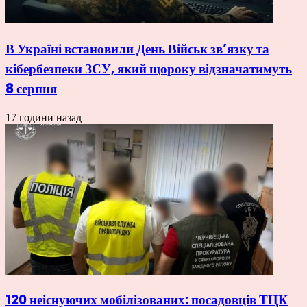
В Україні встановили День Військ зв’язку та
кібербезпеки ЗСУ, який щороку відзначатимуть
8 серпня
17 години назад
120 неіснуючих мобілізованих: посадовців ТЦК