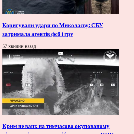
Коригували удари по Миколаєву: СБУ
затримала агентів фсб і гру
57 хвилин назад
Крим не ваш: на тимчасово окупованому