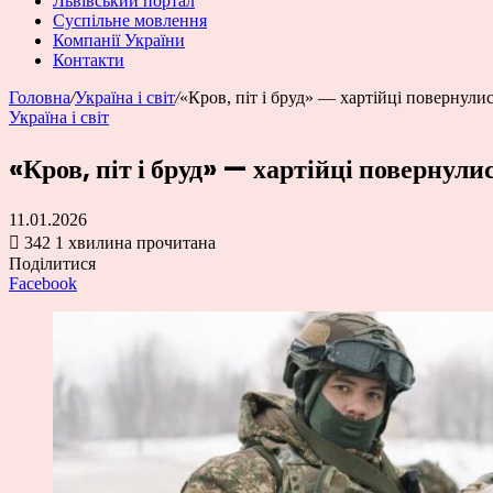
Львівський портал
Суспільне мовлення
Компанії України
Контакти
Головна
/
Україна і світ
/
«Кров, піт і бруд» — хартійці повернулис
Україна і світ
«Кров, піт і бруд» — хартійці повернули
11.01.2026
342
1 хвилина прочитана
Поділитися
Facebook