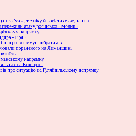
ать зв’язок, техніку й логістику окупантів
и пережили атаку російської «Молнії»
порізькому напрямку
ндира «Гіря»
ю і тепер підтримує побратимів
куювали пораненого на Лиманщині
 автобуса
Лиманському напрямку
ивільних на Київщині
вів про ситуацію на Гуляйпільському напрямку