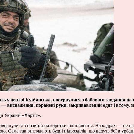
ть у центрі Куп’янська, повернулися з бойового завдання на
о — виснаження, поранені руки, закривавлений одяг і втому, з
ії України «Хартія».
повернулися з позицій на коротке відновлення. На кадрах — не п
ою. Саме так виглядають будні підрозділів, що ведуть бої в урбані