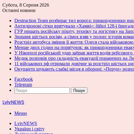
Субота, 8 Серпня 2026
Останні новини
Destruction Team розбирає тил ворога: прикордонники нищ
Антидронові сітки врятували «Хамві»: бійці 128-ї бригад
ГУР нищать російську піхоту, техніку та логістику на За
Знищив шістьох росіян, а сімох взяв у полон: історія кома
Розстріл автобуса змінив її життя: Олеся стала військово
Менше двох годин на порятунок: як прикордонники ева
У Нікополі російський удар забрав життя водія рейсового
Медик розповів про складність евакуації поранених на 
11 військових рф отримали довічне за розстріл шістьох ц
Окупанти шукають слабкі місця в обороні: «Перун» розпо
Facebook
Telegram
Пошук
LvivNEWS
Меню
LvivNEWS
України і світу