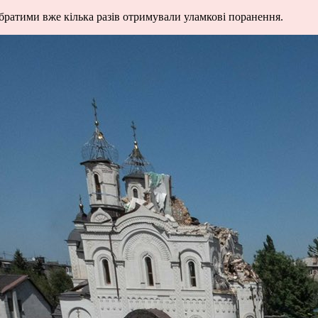
обратими вже кілька разів отримували уламкові поранення.