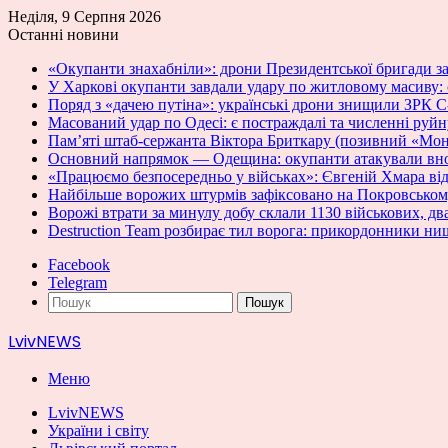
Неділя, 9 Серпня 2026
Останні новини
«Окупанти знахабніли»: дрони Президентської бригади з
У Харкові окупанти завдали удару по житловому масиву: є
Поряд з «дачею путіна»: українські дрони знищили ЗРК 
Масований удар по Одесі: є постраждалі та численні руй
Пам’яті штаб-сержанта Віктора Бриткару (позивний «Мон
Основний напрямок — Одещина: окупанти атакували вноч
«Працюємо безпосередньо у військах»: Євгеній Хмара відв
Найбільше ворожих штурмів зафіксовано на Покровсько
Ворожі втрати за минулу добу склали 1130 військових, дв
Destruction Team розбирає тил ворога: прикордонники нищ
Facebook
Telegram
Пошук
LvivNEWS
Меню
LvivNEWS
України і світу