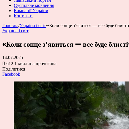
Львівський портал
Суспільне мовлення
Компанії України
Контакти
Головна
/
Україна і світ
/
«Коли сонце з’явиться — все буде блисті
Україна і світ
«Коли сонце з’явиться — все буде блист
14.07.2025
612
1 хвилина прочитана
Поділитися
Facebook