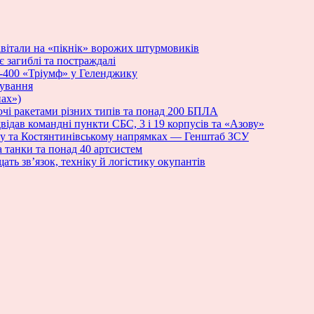
авітали на «пікнік» ворожих штурмовиків
 загиблі та постраждалі
С-400 «Тріумф» у Геленджику
нування
ах»)
і ракетами різних типів та понад 200 БПЛА
ідав командні пункти СБС, 3 і 19 корпусів та «Азову»
му та Костянтинівському напрямках — Генштаб ЗСУ
а танки та понад 40 артсистем
ать зв’язок, техніку й логістику окупантів