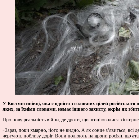
У Костянтинівці, яка є однією з головних цілей російського 
яких, за їхніми словами, немає іншого захисту, окрім як збити 
Про нову реальність війни, де дроти, що асоціювалися з інтерн
«Зараз, поки хмарно, його не видно. А як сонце з’явиться, всі 
чергують поблизу доріг. Вони полюють на дрони росіян, що атак