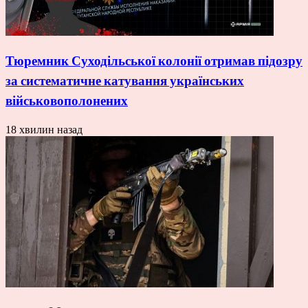
Тюремник Суходільської колонії отримав підозру
за систематичне катування українських
військовополонених
18 хвилин назад