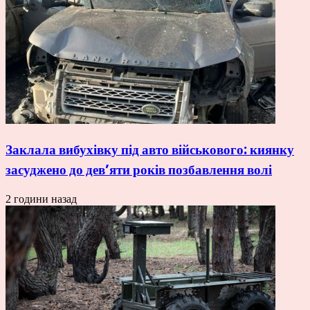
Заклала вибухівку під авто військового: киянку
засуджено до дев’яти років позбавлення волі
2 години назад