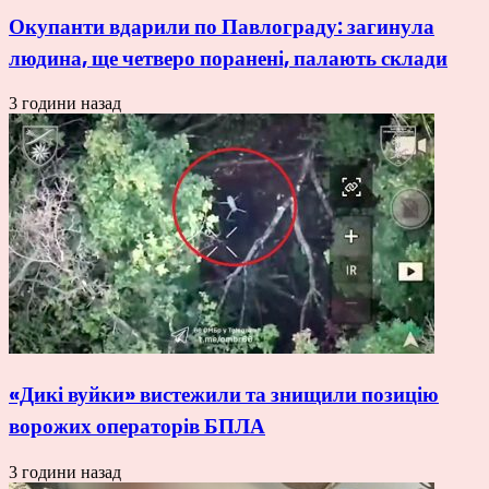
Окупанти вдарили по Павлограду: загинула
людина, ще четверо поранені, палають склади
3 години назад
«Дикі вуйки» вистежили та знищили позицію
ворожих операторів БПЛА
3 години назад