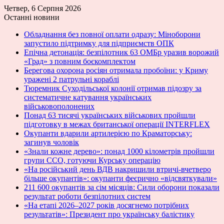
Четвер, 6 Серпня 2026
Останні новини
Обладнання без повної оплати одразу: Міноборони
запустило підтримку для підприємств ОПК
Епічна детонація: безпілотник 63 ОМБр уразив ворожий
«Град» з повним боєкомплектом
Берегова охорона росіян отримала пробоїни: у Криму
уражені 2 патрульні кораблі
Тюремник Суходільської колонії отримав підозру за
систематичне катування українських
військовополонених
Понад 63 тисячі українських військових пройшли
підготовку в межах британської операції INTERFLEX
Окупанти вдарили артилерією по Краматорську:
загинув чоловік
«Знали кожне дерево»: понад 1000 кілометрів пройшли
групи ССО, готуючи Курську операцію
«На російський день ВДВ накришили втричі-вчетверо
більше окупантів»: окупанти феєрично «відсвяткували»
211 600 окупантів за сім місяців: Сили оборони показали
результат роботи безпілотних систем
«На етапі 2026–2027 років досягнемо потрібних
результатів»: Президент про українську балістику