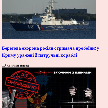
Берегова охорона росіян отримала пробоїни: у
Криму уражені 2 патрульні кораблі
13 хвилин назад