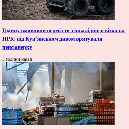
Годину вмовляли пересісти з інвалідного візка на
НРК: під Куп’янськом дивом врятували
пенсіонерку
3 години назад