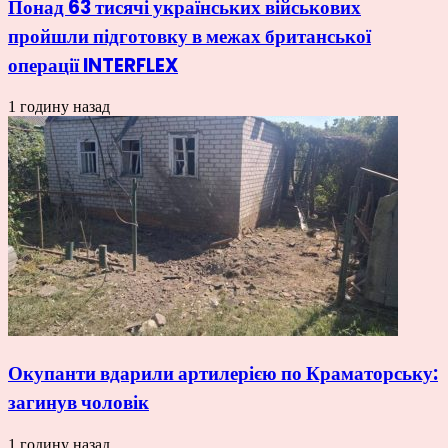
Понад 63 тисячі українських військових
пройшли підготовку в межах британської
операції INTERFLEX
1 годину назад
Окупанти вдарили артилерією по Краматорську:
загинув чоловік
1 годину назад