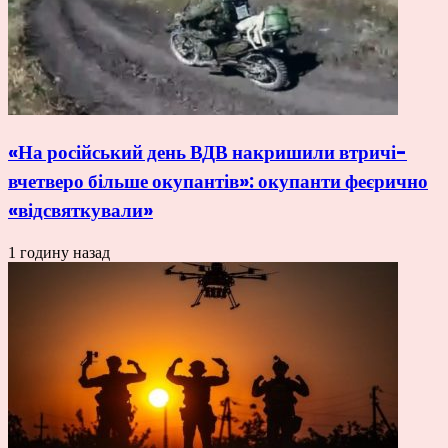
«На російський день ВДВ накришили втричі-
вчетверо більше окупантів»: окупанти феєрично
«відсвяткували»
1 годину назад