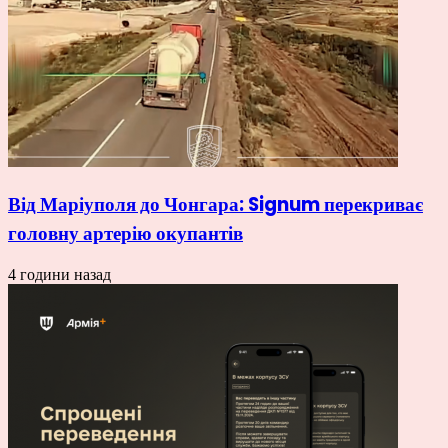
Від Маріуполя до Чонгара: Signum перекриває
головну артерію окупантів
4 години назад