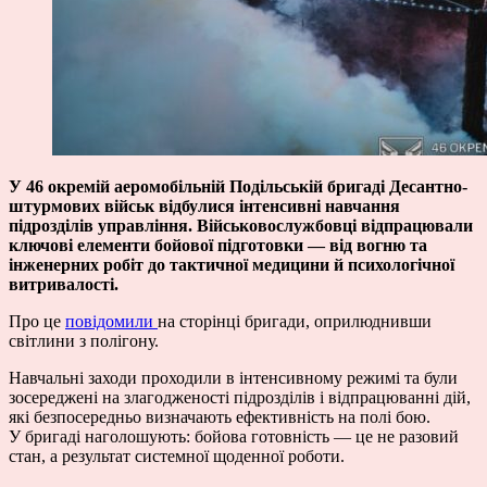
У 46 окремій аеромобільній Подільській бригаді Десантно-
штурмових військ відбулися інтенсивні навчання
підрозділів управління. Військовослужбовці відпрацювали
ключові елементи бойової підготовки — від вогню та
інженерних робіт до тактичної медицини й психологічної
витривалості.
Про це
повідомили
на сторінці бригади, оприлюднивши
світлини з полігону.
Навчальні заходи проходили в інтенсивному режимі та були
зосереджені на злагодженості підрозділів і відпрацюванні дій,
які безпосередньо визначають ефективність на полі бою.
У бригаді наголошують: бойова готовність — це не разовий
стан, а результат системної щоденної роботи.