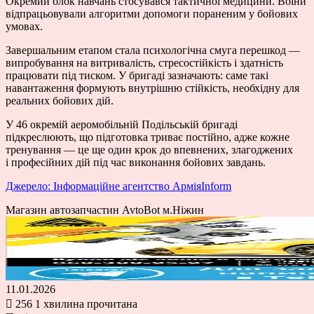
Окремий блок навчань стосувався тактичної медицини. Воїни
відпрацьовували алгоритми допомоги пораненим у бойових
умовах.
Завершальним етапом стала психологічна смуга перешкод —
випробування на витривалість, стресостійкість і здатність
працювати під тиском. У бригаді зазначають: саме такі
навантаження формують внутрішню стійкість, необхідну для
реальних бойових дій.
У 46 окремій аеромобільній Подільській бригаді
підкреслюють, що підготовка триває постійно, адже кожне
тренування — це ще один крок до впевнених, злагоджених
і професійних дій під час виконання бойових завдань.
Джерело: Інформаційне агентство АрміяInform
Магазин автозапчастин AvtoBot м.Ніжин
11.01.2026
256
1 хвилина прочитана