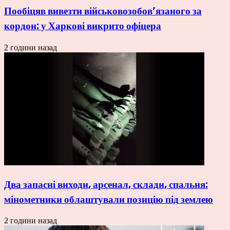
Пообіцяв вивезти військовозобов’язаного за
кордон: у Харкові викрито офіцера
2 години назад
Два запасні виходи, арсенал, склади, спальня:
мінометники облаштували позицію під землею
2 години назад