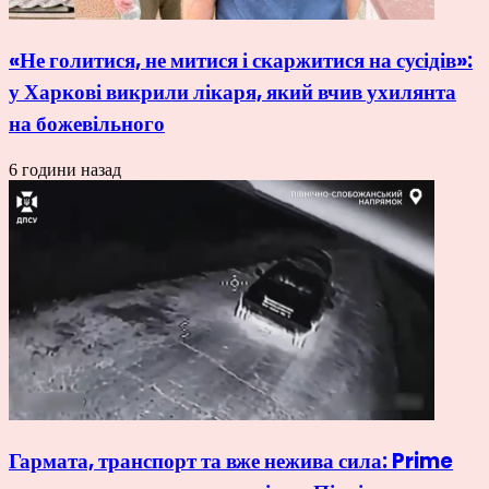
«Не голитися, не митися і скаржитися на сусідів»:
у Харкові викрили лікаря, який вчив ухилянта
на божевільного
6 години назад
Гармата, транспорт та вже нежива сила: Prime