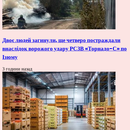
Двоє людей загинули, ще четверо постраждали
внаслідок ворожого удару РСЗВ «Торнадо-С» по
Ізюму
3 години назад