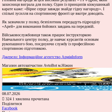
захисниця виграла для полку. Один із принципів кіокушинкай
карате каже: «Вірне серце завжди знайде гідну нагороду». І
спільні зусилля на спортивному фронті це вкотре доводять.
Як зазначили у полку, безпілотник передадуть підрозділу
«Арей» для виконання бойових завдань на передовій.
Військовослужбовиця також працює інструкторкою
Навчального центру полку, де навчає курсантів основам
рукопашного бою, поєднуючи службу із професійною
спортивною підготовкою.
Джерело: Інформаційне агентство АрміяInform
Магазин автозапчастин AvtoBot м.Ніжин
08.07.2026
324
1 хвилина прочитана
Поділитися
Facebook