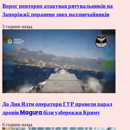
Ворог повторно атакував рятувальників на
Запоріжжі: поранено двох надзвичайників
5 години назад
До Дня Ялти оператори ГУР провели парад
дронів Magura біля узбережжя Криму
6 години назад