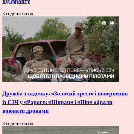
від фронту
3 години назад
Дружба з садочку, «Золотий хрест» і повернення
із СЗЧ у «Рарог»: «Ширан» і «Пін» обрали
воювати дронами
3 години назад