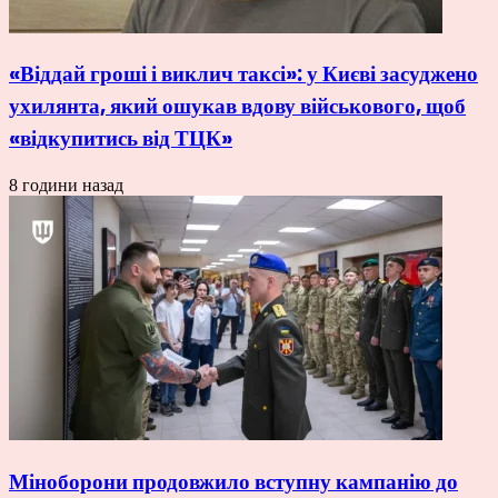
«Віддай гроші і виклич таксі»: у Києві засуджено
ухилянта, який ошукав вдову військового, щоб
«відкупитись від ТЦК»
8 години назад
Міноборони продовжило вступну кампанію до