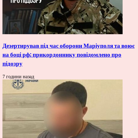
Дезертирував під час оборони Маріуполя та воює
на боці рф: прикордоннику повідомлено про
підозру
7 години назад