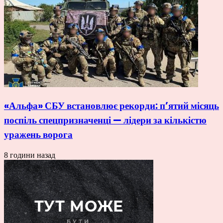
«Альфа» СБУ встановлює рекорди: п’ятий місяць
поспіль спецпризначенці — лідери за кількістю
уражень ворога
8 години назад