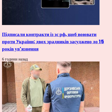
Підписали контракти із зс рф, щоб воювати
проти України: двох зрадників засуджено до 15
років ув’язнення
6 години назад