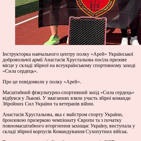
Інструкторка навчального центру полку «Арей» Української
добровольчої армії Анастасія Хрустальова посіла призове
місце у складі збірної на всеукраїнському спортивному заході
«Сила сердець».
Про це повідомили у полку «Арей».
Масштабний фізкультурно-спортивний захід «Сила сердець»
відбувся у Львові. У змаганнях взяли участь збірні команди
Збройних Сил України та ветеранів війни.
Анастасія Хрустальова, яка є майстром спорту України,
бронзовою призеркою чемпіонату Європи та з початку
повномасштабного вторгнення захищає Україну, виступала у
складі збірної корпусів Командування Сухопутних військ.