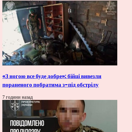
«З ногою все буде добре»: бійці вивезли
пораненого побратима з-під обстрілу
7 години назад