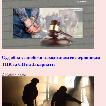
Суд обрав запобіжні заходи двом екскерівникам
ТЦК та СП на Закарпатті
2 години назад