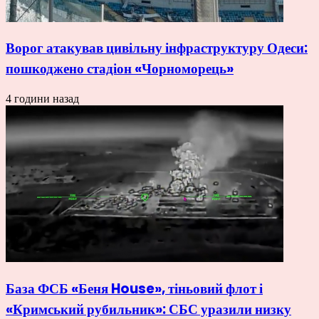
Ворог атакував цивільну інфраструктуру Одеси:
пошкоджено стадіон «Чорноморець»
4 години назад
База ФСБ «Беня House», тіньовий флот і
«Кримський рубильник»: СБС уразили низку