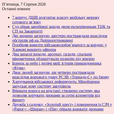
П’ятниця, 7 Серпня 2026
Останні новини
7 корпус ДШВ розгортає власну мобільну мережу
сотового зв’язку
Суд обрав запобіжні заходи двом екскерівникам ТЦК та
СП на Закарпатті
Дві людини загинуло, шестеро постраждали внаслідок
обстрілів рф на Дніпропетровщині
Пообіцяв вивезти військовозобов’язаного за кордон: у
Харкові викрито офіцера
Два запасні виходи, арсенал, склади, спальня:
мінометники облаштували позицію під землею
Борець за небо і дитячі мрії: історія прикордонника
«Кума»
Двоє людей загинули, ще четверо постраждали
внаслідок ворожого удару РСЗВ «Торнадо-С» по Ізюму
Харчування військових реформують: Міноборони
запускає нову систему закупівель
Вбивати ворога на відстані: створено систему, яка
дозволяє керувати дронами за сотні кілометрів від
фронту
Дружба з садочку, «Золотий хрест» і повернення із СЗЧ у
«Рарог»: «Ширан» і «Пін» обрали воювати дронами