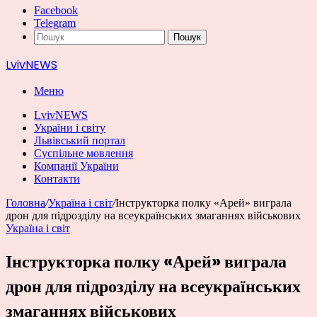
Facebook
Telegram
Пошук
LvivNEWS
Меню
LvivNEWS
України і світу
Львівський портал
Суспільне мовлення
Компанії України
Контакти
Головна
/
Україна і світ
/
Інструкторка полку «Арей» виграла
дрон для підрозділу на всеукраїнських змаганнях військових
Україна і світ
Інструкторка полку «Арей» виграла
дрон для підрозділу на всеукраїнських
змаганнях військових