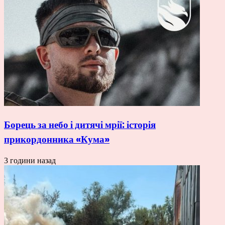
Борець за небо і дитячі мрії: історія
прикордонника «Кума»
3 години назад