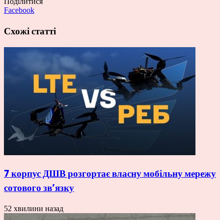
Поділитися
Facebook
Схожі статті
7 корпус ДШВ розгортає власну мобільну мережу
сотового зв’язку
52 хвилини назад