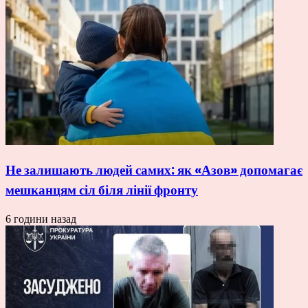
Не залишають людей самих: як «Азов» допомагає
мешканцям сіл біля лінії фронту
6 години назад