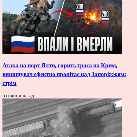
Атака на порт Ялти, горить траса на Крим,
винищувач ефектно пролітає над Запоріжжям:
стрім
5 години назад