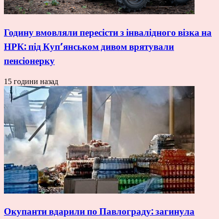
Годину вмовляли пересісти з інвалідного візка на
НРК: під Куп’янськом дивом врятували
пенсіонерку
15 години назад
Окупанти вдарили по Павлограду: загинула