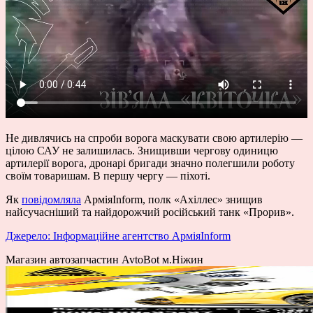
Не дивлячись на спроби ворога маскувати свою артилерію —
цілою САУ не залишилась. Знищивши чергову одиницю
артилерії ворога, дронарі бригади значно полегшили роботу
своїм товаришам. В першу чергу — піхоті.
Як
повідомляла
АрміяInform, полк «Ахіллес» знищив
найсучасніший та найдорожчий російський танк «Прорив».
Джерело: Інформаційне агентство АрміяInform
Магазин автозапчастин AvtoBot м.Ніжин