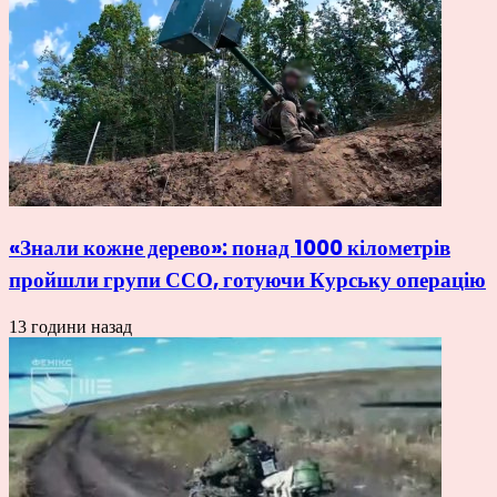
«Знали кожне дерево»: понад 1000 кілометрів
пройшли групи ССО, готуючи Курську операцію
13 години назад