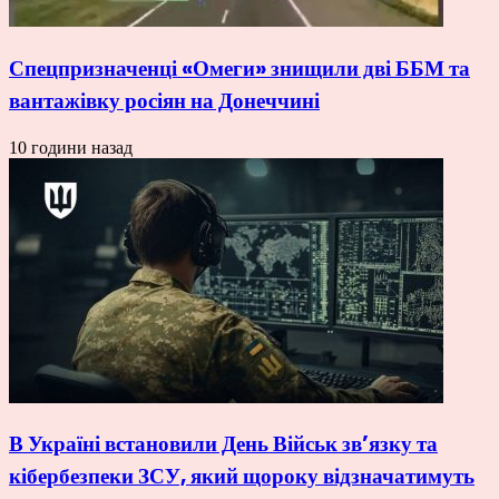
Спецпризначенці «Омеги» знищили дві ББМ та
вантажівку росіян на Донеччині
10 години назад
В Україні встановили День Військ зв’язку та
кібербезпеки ЗСУ, який щороку відзначатимуть