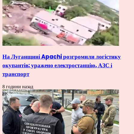
На Луганщині Apachi розгромили логістику
окупантів: уражено електростанцію, АЗС і
транспорт
8 години назад