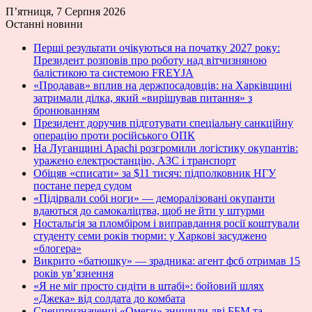
П’ятниця, 7 Серпня 2026
Останні новини
Перші результати очікуються на початку 2027 року:
Президент розповів про роботу над вітчизняною
балістикою та системою FREYJA
«Продавав» вплив на держпосадовців: на Харківщині
затримали ділка, який «вирішував питання» з
бронюванням
Президент доручив підготувати спеціальну санкційну
операцію проти російського ОПК
На Луганщині Apachi розгромили логістику окупантів:
уражено електростанцію, АЗС і транспорт
Обіцяв «списати» за $11 тисяч: підполковник НГУ
постане перед судом
«Підірвали собі ноги» — деморалізовані окупанти
вдаються до самокаліцтва, щоб не йти у штурми
Ностальгія за пломбіром і виправдання росії коштували
студенту семи років тюрми: у Харкові засуджено
«блогера»
Викрито «батюшку» — зрадника: агент фсб отримав 15
років ув’язнення
«Я не міг просто сидіти в штабі»: бойовий шлях
«Джека» від солдата до комбата
Спецпризначенці «Омеги» знищили дві ББМ та