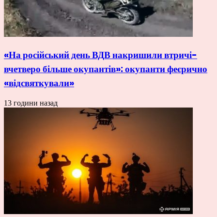
«На російський день ВДВ накришили втричі-
вчетверо більше окупантів»: окупанти феєрично
«відсвяткували»
13 години назад