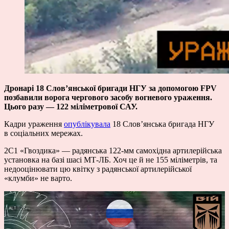
Дронарі 18 Словʼянської бригади НГУ за допомогою FPV
позбавили ворога чергового засобу вогневого ураження.
Цього разу — 122 міліметрової САУ.
Кадри ураження
опублікувала
18 Словʼянська бригада НГУ
в соціальних мережах.
2С1 «Гвоздика» — радянська 122-мм самохідна артилерійська
установка на базі шасі МТ-ЛБ. Хоч це й не 155 міліметрів, та
недооцінювати цю квітку з радянської артилерійської
«клумби» не варто.