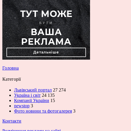
Головна
Категорії
Львівський портал
27 274
Україна і світ
24 135
Компанії України
15
newstop
3
Фото новини та фотогалерея
3
Контакти
Розміщення реклами на сайті