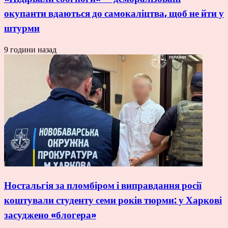
окупанти вдаються до самокаліцтва, щоб не йти у
штурми
9 години назад
Ностальгія за пломбіром і виправдання росії
коштували студенту семи років тюрми: у Харкові
засуджено «блогера»