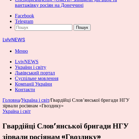
вантажівку росіян на Донеччині
Facebook
Telegram
Пошук
LvivNEWS
Меню
LvivNEWS
України і світу
Львівський портал
Суспільне мовлення
Компанії України
Контакти
Головна
/
Україна і світ
/
Гвардійці Слов’янської бригади НГУ
зірвали росіянам «Гвоздику»
Україна і світ
Гвардійці Слов’янської бригади НГУ
зірвали росіянам «Гвоздику»