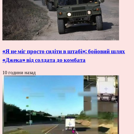
«Я не міг просто сидіти в штабі»: бойовий шлях
«Джека» від солдата до комбата
10 години назад