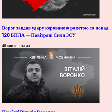
Ворог завдав удару керованою ракетою та понад
120 БПЛА — Повітряні Сили ЗСУ
46 хвилин назад