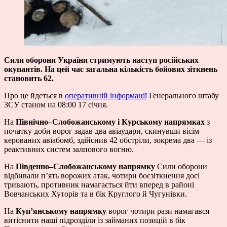
Сили оборони України стримують наступ російських
окупантів. На цей час загальна кількість бойових зіткнень
становить 62.
Про це йдеться в
оперативній інформації
Генерального штабу
ЗСУ станом на 08:00 17 січня.
На
Північно–Слобожанському і Курському напрямках
з
початку доби ворог задав два авіаудари, скинувши вісім
керованих авіабомб, здійснив 42 обстріли, зокрема два — із
реактивних систем залпового вогню.
На
Південно–Слобожанському напрямку
Сили оборони
відбивали п’ять ворожих атак, чотири боєзіткнення досі
тривають, противник намагається йти вперед в районі
Вовчанських Хуторів та в бік Круглого й Чугунівки.
На
Куп’янському напрямку
ворог чотири рази намагався
витіснити наші підрозділи із займаних позицій в бік