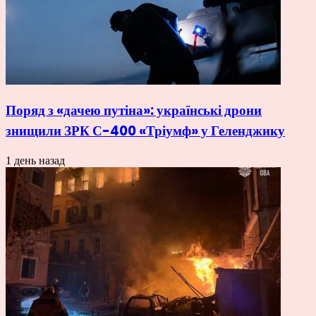
Поряд з «дачею путіна»: українські дрони
знищили ЗРК С-400 «Тріумф» у Геленджику
1 день назад