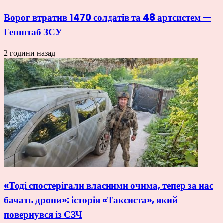
Ворог втратив 1470 солдатів та 48 артсистем —
Генштаб ЗСУ
2 години назад
«Тоді спостерігали власними очима, тепер за нас
бачать дрони»: історія «Таксиста», який
повернувся із СЗЧ