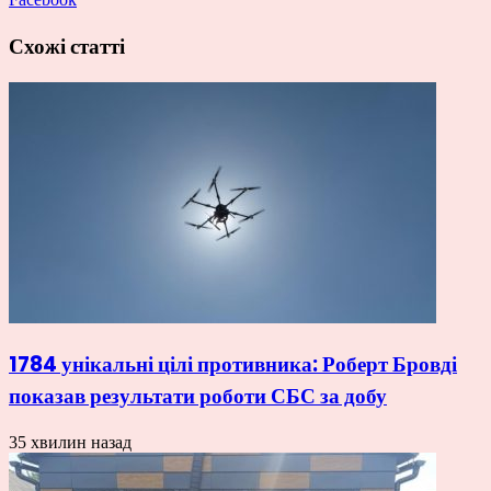
Схожі статті
1784 унікальні цілі противника: Роберт Бровді
показав результати роботи СБС за добу
35 хвилин назад