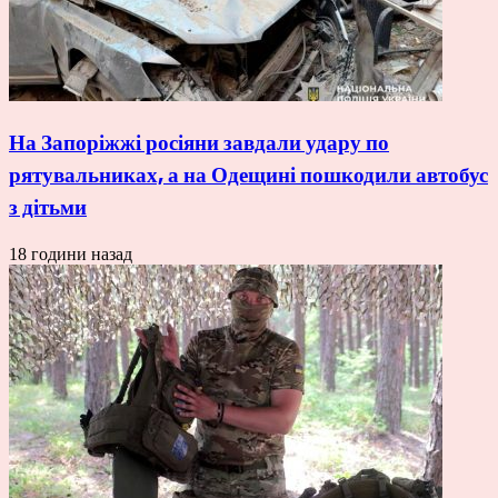
На Запоріжжі росіяни завдали удару по
рятувальниках, а на Одещині пошкодили автобус
з дітьми
18 години назад