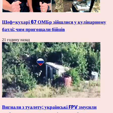
Шеф-кухарі 67 ОМБр зійшлися у кулінарному
батлі: чим пригощали бійців
21 годину назад
Вигнали з туалету: українські FPV змусили