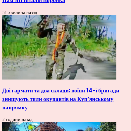
Пам’яті Віталія Воронка
51 хвилина назад
Дві гармати та два склади: воїни 14-ї бригади
знищують тили окупантів на Купʼянському
напрямку
2 години назад