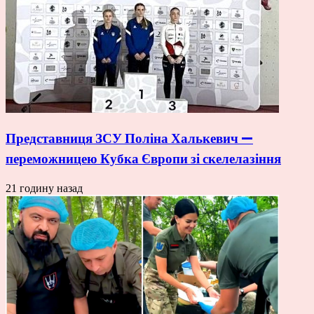
Представниця ЗСУ Поліна Халькевич —
переможницею Кубка Європи зі скелелазіння
21 годину назад