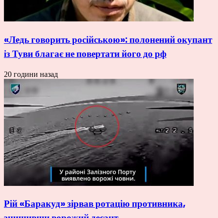
«Ледь говорить російською»: полонений окупант
із Туви благає не повертати його до рф
20 години назад
Рій «Баракуд» зірвав ротацію противника,
знищивши ворожий десант