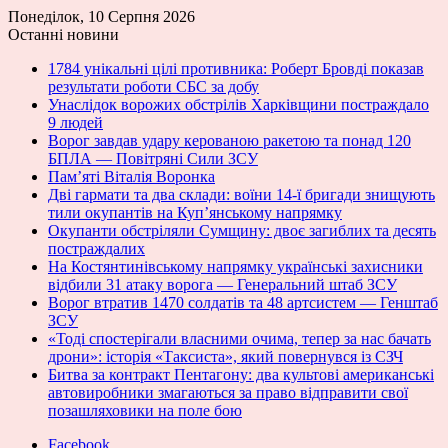
Понеділок, 10 Серпня 2026
Останні новини
1784 унікальні цілі противника: Роберт Бровді показав
результати роботи СБС за добу
Унаслідок ворожих обстрілів Харківщини постраждало
9 людей
Ворог завдав удару керованою ракетою та понад 120
БПЛА — Повітряні Сили ЗСУ
Пам’яті Віталія Воронка
Дві гармати та два склади: воїни 14-ї бригади знищують
тили окупантів на Купʼянському напрямку
Окупанти обстріляли Сумщину: двоє загиблих та десять
постраждалих
На Костянтинівському напрямку українські захисники
відбили 31 атаку ворога — Генеральний штаб ЗСУ
Ворог втратив 1470 солдатів та 48 артсистем — Генштаб
ЗСУ
«Тоді спостерігали власними очима, тепер за нас бачать
дрони»: історія «Таксиста», який повернувся із СЗЧ
Битва за контракт Пентагону: два культові американські
автовиробники змагаються за право відправити свої
позашляховики на поле бою
Facebook