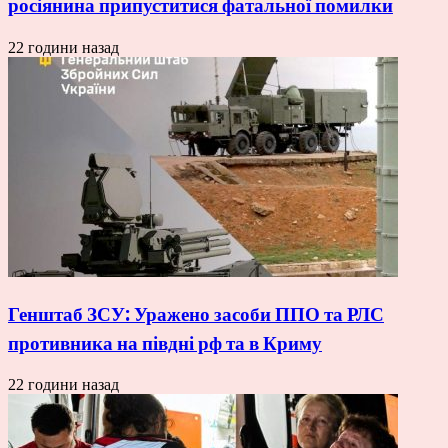
росіянина припуститися фатальної помилки
22 години назад
Генштаб ЗСУ: Уражено засоби ППО та РЛС
противника на півдні рф та в Криму
22 години назад