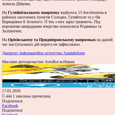
зазнала Діброва.
На
Гуляйпільському напрямку
відбулось 15 боєзіткнень в
районах населених пунктів Солодке, Гуляйполе та у бік
Варварівки й Зеленого. П’ять з них зараз тривають. Під
ворожими авіаударами вчергове опинилися Різдвянка та
Залізничне.
На
Оріхівському та Придніпровському напрямках
на даний
час наступальних дій ворога не зафіксовано.
Джерело: Інформаційне агентство АрміяInform
Магазин автозапчастин AvtoBot м.Ніжин
17.01.2026
444
1 хвилина прочитана
Поділитися
Facebook
Поділитися
Facebook