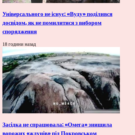
Універсального не існує: «Вуду» поділився
досвідом, як не помилитися з вибором
спорядження
18 години назад
Засідка не спрацювала: «Омега» знищила
ворожих «ждунів» під Покровськом