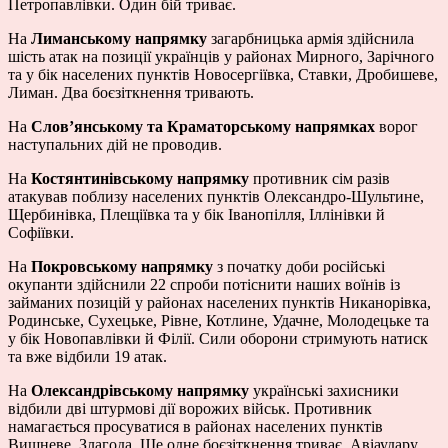
Петропавлівки. Один бій триває.
На
Лиманському напрямку
загарбницька армія здійснила
шість атак на позиції українців у районах Мирного, Зарічного
та у бік населених пунктів Новосергіївка, Ставки, Дробишеве,
Лиман. Два боєзіткнення тривають.
На
Слов’янському та Краматорському напрямках
ворог
наступальних дій не проводив.
На
Костянтинівському напрямку
противник сім разів
атакував поблизу населених пунктів Олександро-Шультине,
Щербинівка, Плещіївка та у бік Іванопілля, Іллінівки й
Софіївки.
На
Покровському напрямку
з початку доби російські
окупанти здійснили 22 спроби потіснити наших воїнів із
займаних позицій у районах населених пунктів Никанорівка,
Родинське, Сухецьке, Рівне, Котлине, Удачне, Молодецьке та
у бік Новопавлівки й Філії. Сили оборони стримують натиск
та вже відбили 19 атак.
На
Олександрівському напрямку
українські захисники
відбили дві штурмові дії ворожих військ. Противник
намагається просуватися в районах населених пунктів
Вишневе, Злагода. Ще одне боєзіткнення триває. Авіаудару