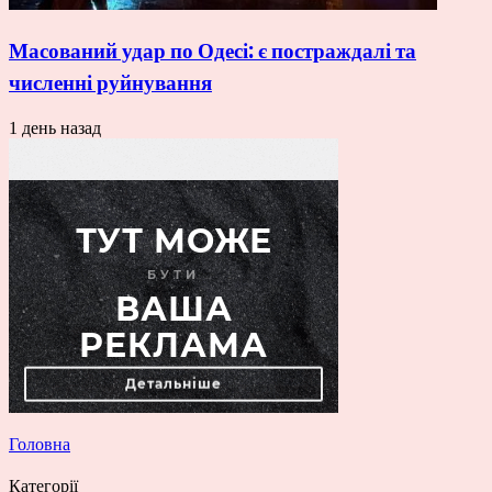
Масований удар по Одесі: є постраждалі та
численні руйнування
1 день назад
Головна
Категорії