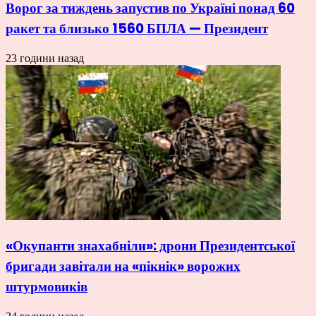
Ворог за тиждень запустив по Україні понад 60
ракет та близько 1560 БПЛА — Президент
23 години назад
«Окупанти знахабніли»: дрони Президентської
бригади завітали на «пікнік» ворожих
штурмовиків