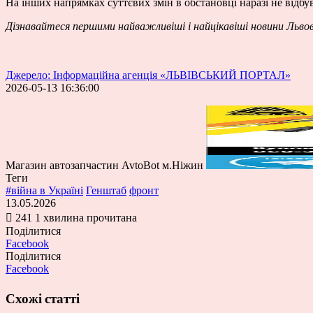
На інших напрямках суттєвих змін в обстановці наразі не відбу
Дізнавайтеся першими найважливіші і найцікавіші новини Льво
Джерело: Інформаційна агенція «ЛЬВІВСЬКИЙ ПОРТАЛ»
2026-05-13 16:36:00
Магазин автозапчастин AvtoBot м.Ніжин
Теги
#війна в Україні
Генштаб
фронт
13.05.2026
241
1 хвилина прочитана
Поділитися
Facebook
Поділитися
Facebook
Схожі статті