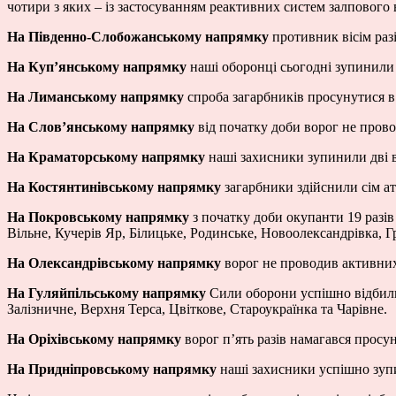
чотири з яких – із застосуванням реактивних систем залпового 
На Південно-Слобожанському напрямку
противник вісім раз
На Куп’янському напрямку
наші оборонці сьогодні зупинили 
На Лиманському напрямку
спроба загарбників просунутися в
На Слов’янському напрямку
від початку доби ворог не пров
На Краматорському напрямку
наші захисники зупинили дві в
На Костянтинівському напрямку
загарбники здійснили сім ат
На Покровському напрямку
з початку доби окупанти 19 разів
Вільне, Кучерів Яр, Білицьке, Родинське, Новоолександрівка, Г
На Олександрівському напрямку
ворог не проводив активних
На Гуляйпільському напрямку
Сили оборони успішно відбили
Залізничне, Верхня Терса, Цвіткове, Староукраїнка та Чарівне.
На Оріхівському напрямку
ворог п’ять разів намагався просу
На Придніпровському напрямку
наші захисники успішно зуп