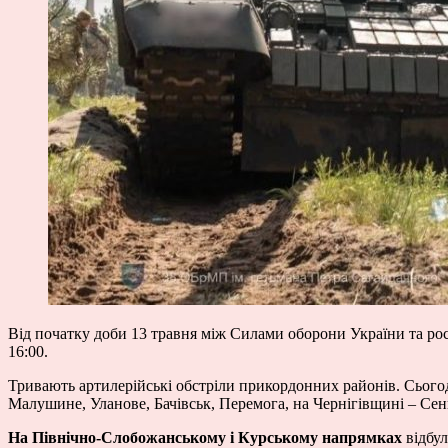
Від початку доби 13 травня між Силами оборони України та рос
16:00.
Тривають артилерійські обстріли прикордонних районів. Сього
Малушине, Уланове, Бачівськ, Перемога, на Чернігівщині – Сень
На Північно-Слобожанському і Курському напрямках
відбул