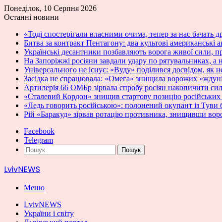
Понеділок, 10 Серпня 2026
Останні новини
«Тоді спостерігали власними очима, тепер за нас бачать д
Битва за контракт Пентагону: два культові американські
Українські десантники позбавляють ворога живої сили, пр
На Запоріжжі росіяни завдали удару по рятувальниках, а
Універсального не існує: «Вуду» поділився досвідом, як
Засідка не спрацювала: «Омега» знищила ворожих «ждун
Артилерія 66 ОМБр зірвала спробу росіян накопичити си
«Сталевий Кордон» знищив стартову позицію російських «
«Ледь говорить російською»: полонений окупант із Туви 
Рій «Баракуд» зірвав ротацію противника, знищивши вор
Facebook
Telegram
Пошук
LvivNEWS
Меню
LvivNEWS
України і світу