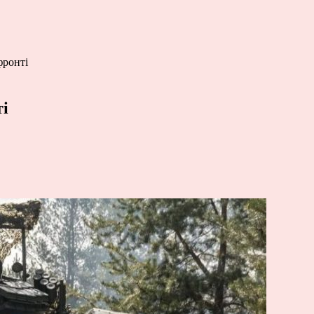
фронті
ті