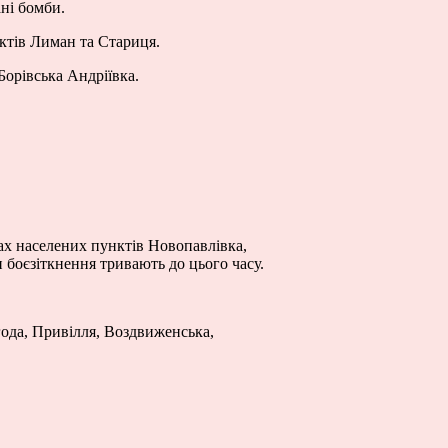
ані бомби.
ктів Лиман та Стариця.
орівська Андріївка.
нах населених пунктів Новопавлівка,
 боєзіткнення тривають до цього часу.
ода, Привілля, Воздвиженська,