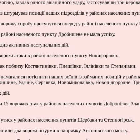
вогню, завдав одного авіаційного удару, застосувавши три керов
ів штурмував позиції наших підрозділів у районах населених пун
ворожу спробу просунутися вперед у районі населеного пункту Б
 районі населеного пункту Дробишеве не мала успіху.
одив активних наступальних дій.
орожі атаки в районі населеного пункту Никифорівка.
ак поблизу Костянтинівки, Плещіївки, Іллінівки та Степанівки.
 намагалися потіснити наших воїнів із займаних позицій у райо
ришине, Удачне, Сергіївка, Новомиколаївка, Новопідгородне. Три
 дій.
 15 ворожих атак у районах населених пунктів Добропілля, Злаг
нутися у районах населених пунктів Щербаки та Степногірськ.
инили два ворожі штурми в напрямку Антонівського мосту.