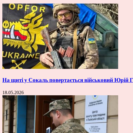
На щиті у Сокаль повертається військовий Юрій
18.05.2026