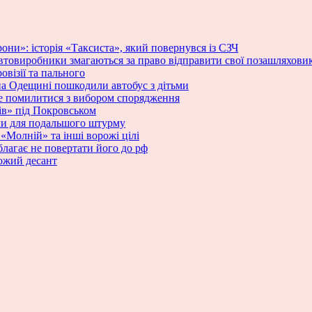
рони»: історія «Таксиста», який повернувся із СЗЧ
 автовиробники змагаються за право відправити свої позашляхови
овізії та пального
 на Одещині пошкодили автобус з дітьми
 не помилитися з вибором спорядження
ів» під Покровськом
ли для подальшого штурму
Молній» та інші ворожі цілі
благає не повертати його до рф
ожий десант