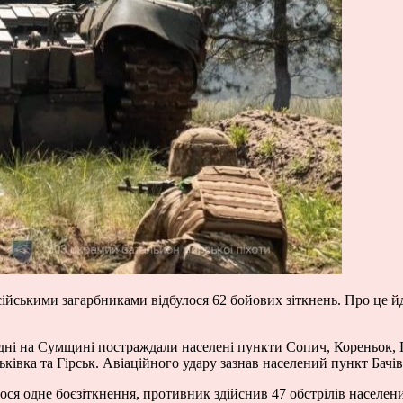
ійськими загарбниками відбулося 62 бойових зіткнень. Про це йд
дні на Сумщині постраждали населені пункти Сопич, Кореньок, 
ківка та Гірськ. Авіаційного удару зазнав населений пункт Бачів
ося одне боєзіткнення, противник здійснив 47 обстрілів населен