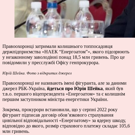
Правоохоронці затримали колишнього топпосадовця
держпідприємства «НАЕК “Енергоатом”», якого підозрюють
у незаконному заволодінні понад 18,5 млн гривень. Про це
повідомили
у пресслужбі Офісу генпрокурора.
Юрій Шейка. Фото з відкритих джерел
Правоохоронці не називають імені фігуранта, але за
даними
джерел РБК-Україна,
йдеться про Юрія Шейка
, який був
т.в.о. першого віцепрезидента «Енергоатом» та є колишнім
першим заступником міністра енергетики України.
Зокрема, прокурори встановили, що у серпні 2022 року
фігурант підписав договір обов’язкового страхування
цивільної відповідальності «Енергоатому» за ядерну шкоду,
відповідно до якого, розмір страхового платежу складає 105,6
млн гривень.