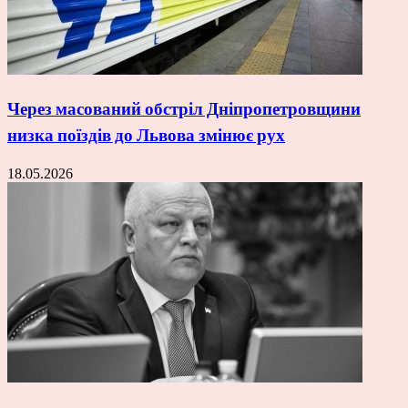
Через масований обстріл Дніпропетровщини
низка поїздів до Львова змінює рух
18.05.2026