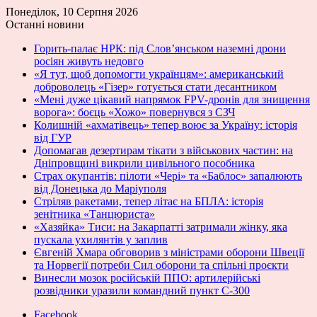
Понеділок, 10 Серпня 2026
Останні новини
Горить-палає НРК: під Слов’янськом наземні дрони
росіян живуть недовго
«Я тут, щоб допомогти українцям»: американський
доброволець «Гізер» готується стати десантником
«Мені дуже цікавий напрямок FPV-дронів для знищення
ворога»: боєць «Хожо» повернувся з СЗЧ
Колишній «ахматівець» тепер воює за Україну: історія
від ГУР
Допомагав дезертирам тікати з військових частин: на
Дніпровщині викрили цивільного пособника
Страх окупантів: пілоти «Чері» та «Баблос» запалюють
від Донецька до Маріуполя
Стріляв ракетами, тепер літає на БПЛА: історія
зенітника «Танцюриста»
«Хазяйка» Тиси: на Закарпатті затримали жінку, яка
пускала ухилянтів у заплив
Євгеній Хмара обговорив з міністрами оборони Швеції
та Норвегії потреби Сил оборони та спільні проєкти
Винесли мозок російській ППО: артилерійські
розвідники уразили командний пункт С-300
Facebook