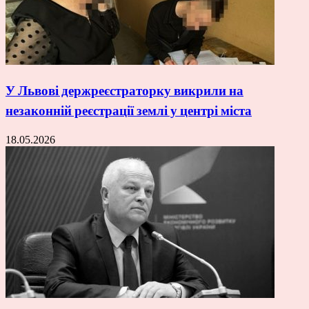
У Львові держреєстраторку викрили на
незаконній реєстрації землі у центрі міста
18.05.2026