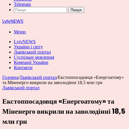
Telegram
Пошук
LvivNEWS
Меню
LvivNEWS
України і світу
Львівський портал
Суспільне мовлення
Компанії України
Контакти
Головна
/
Львівський портал
/
Екстоппосадовця «Енергоатому»
та Міненерго викрили на заволодінні 18,5 млн грн
Львівський портал
Екстоппосадовця «Енергоатому» та
Міненерго викрили на заволодінні 18,5
млн грн