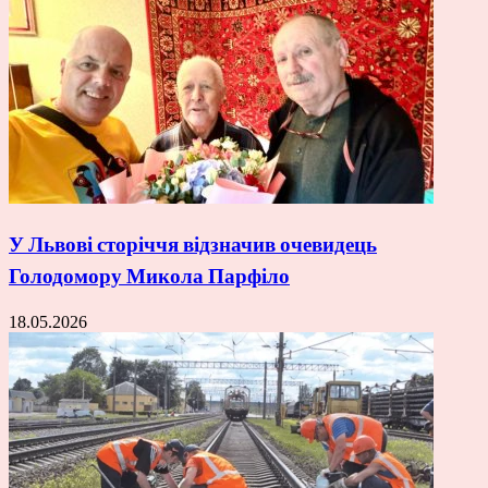
У Львові сторіччя відзначив очевидець
Голодомору Микола Парфіло
18.05.2026