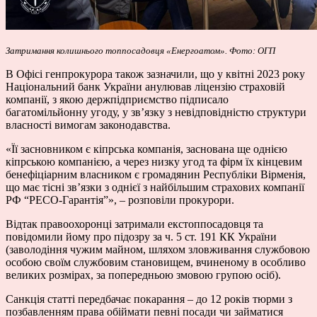
Затримання колишнього топпосадовця
«Енергоатом». Фото: ОГП
В Офісі генпрокурора також зазначили, що у квітні 2023 року
Національний банк України анулював ліцензію страховій
компанії, з якою держпідприємство підписало
багатомільйонну угоду, у зв’язку з невідповідністю структури
власності вимогам законодавства.
«Її засновником є кіпрська компанія, заснована ще однією
кіпрською компанією, а через низку угод та фірм їх кінцевим
бенефіціарним власником є громадянин Республіки Вірменія,
що має тісні зв’язки з однієї з найбільшим страхових компанії
РФ “РЕСО-Гарантія”», – розповіли прокурори.
Відтак правоохоронці затримали екстоппосадовця та
повідомили йому про підозру за ч. 5 ст. 191 КК України
(заволодіння чужим майном, шляхом зловживання службовою
особою своїм службовим становищем, вчиненому в особливо
великих розмірах, за попередньою змовою групою осіб).
Санкція статті передбачає покарання – до 12 років тюрми з
позбавленням права обіймати певні посади чи займатися