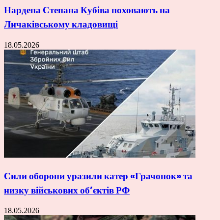
Нардепа Степана Кубіва поховають на
Личаківському кладовищі
18.05.2026
Сили оборони уразили катер «Грачонок» та
низку військових об’єктів РФ
18.05.2026