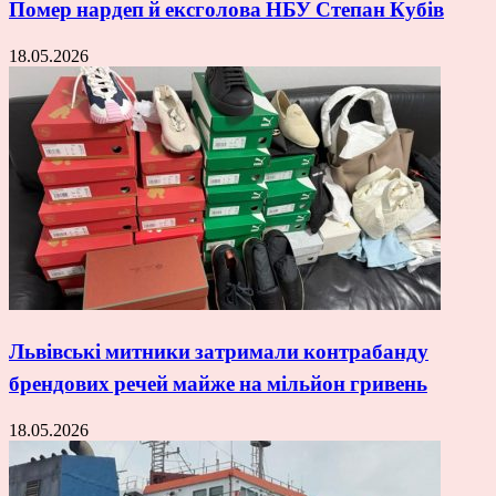
Помер нардеп й ексголова НБУ Степан Кубів
18.05.2026
Львівські митники затримали контрабанду
брендових речей майже на мільйон гривень
18.05.2026