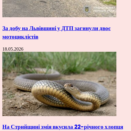
За добу на Львівщині у ДТП загинули двоє
мотоциклістів
18.05.2026
На Стрийщині змія вкусила 22-річного хлопця