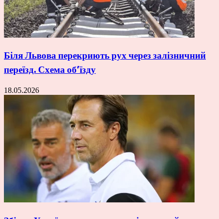
Біля Львова перекриють рух через залізничний
переїзд. Схема об’їзду
18.05.2026