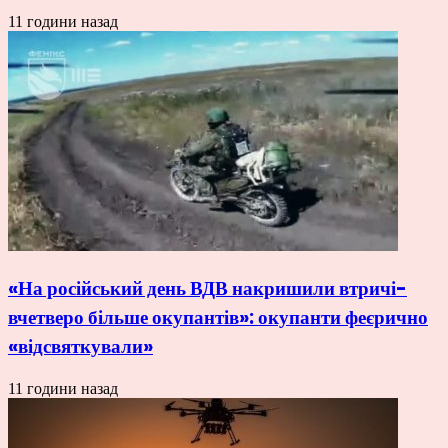
11 години назад
«На російський день ВДВ накришили втричі-
вчетверо більше окупантів»: окупанти феєрично
«відсвяткували»
11 години назад