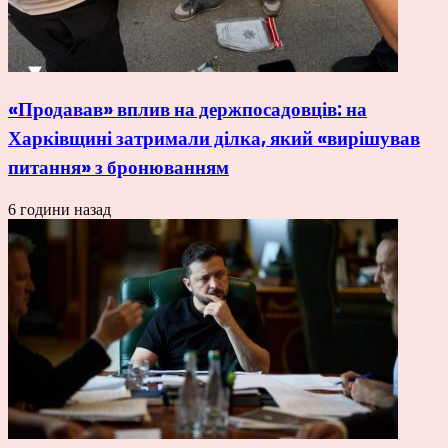
«Продавав» вплив на держпосадовців: на
Харківщині затримали ділка, який «вирішував
питання» з бронюванням
6 години назад