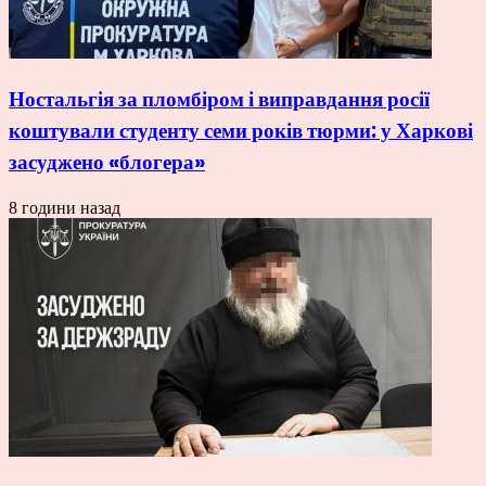
Ностальгія за пломбіром і виправдання росії
коштували студенту семи років тюрми: у Харкові
засуджено «блогера»
8 години назад