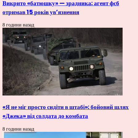
Викрито «батюшку» — зрадника: агент фсб
отримав 15 років ув’язнення
8 години назад
«Я не міг просто сидіти в штабі»: бойовий шлях
«Джека» від солдата до комбата
8 години назад