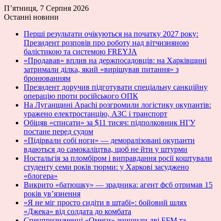
П’ятниця, 7 Серпня 2026
Останні новини
Перші результати очікуються на початку 2027 року:
Президент розповів про роботу над вітчизняною
балістикою та системою FREYJA
«Продавав» вплив на держпосадовців: на Харківщині
затримали ділка, який «вирішував питання» з
бронюванням
Президент доручив підготувати спеціальну санкційну
операцію проти російського ОПК
На Луганщині Apachi розгромили логістику окупантів:
уражено електростанцію, АЗС і транспорт
Обіцяв «списати» за $11 тисяч: підполковник НГУ
постане перед судом
«Підірвали собі ноги» — деморалізовані окупанти
вдаються до самокаліцтва, щоб не йти у штурми
Ностальгія за пломбіром і виправдання росії коштували
студенту семи років тюрми: у Харкові засуджено
«блогера»
Викрито «батюшку» — зрадника: агент фсб отримав 15
років ув’язнення
«Я не міг просто сидіти в штабі»: бойовий шлях
«Джека» від солдата до комбата
Спецпризначенці «Омеги» знищили дві ББМ та