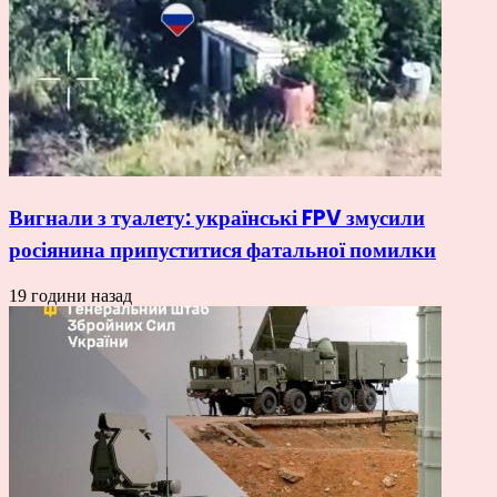
Вигнали з туалету: українські FPV змусили
росіянина припуститися фатальної помилки
19 години назад