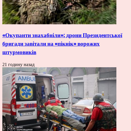
«Окупанти знахабніли»: дрони Президентської
бригади завітали на «пікнік» ворожих
штурмовиків
21 годину назад