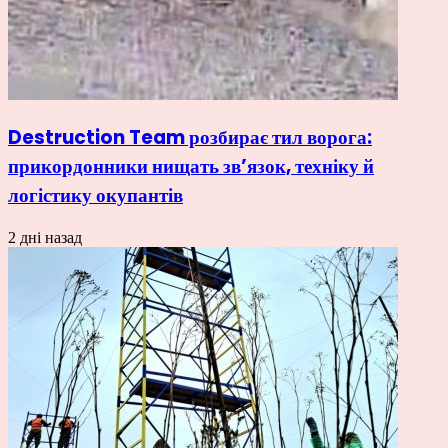
Destruction Team розбирає тил ворога:
прикордонники нищать зв’язок, техніку й
логістику окупантів
2 дні назад