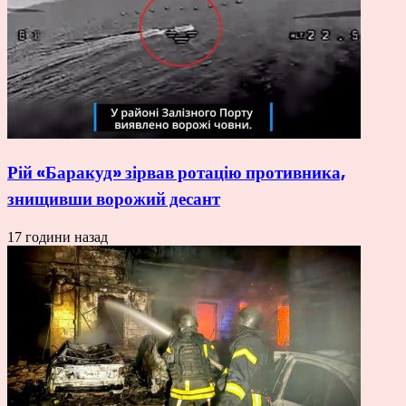
Рій «Баракуд» зірвав ротацію противника,
знищивши ворожий десант
17 години назад