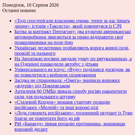
Понеділок, 10 Серпня 2026
Останні новини
«Тоді спостерігали власними очима, тепер за нас бачать
дрони»: історія «Таксиста», який повернувся із СЗЧ
Битва за контракт Пентагону: два культові американські
автовиробники змагаються за право відправити свої
позашляховики на поле бою
Українські десантники позбавляють ворога живої сили,
провізії та пального
На Запоріжжі росіяни завдали удару по рятувальниках, а
на Одещині пошкодили автобус з дітьми
Універсального не існує: «Вуду» поділився досвідом, як
не помилитися з вибором спорядження
Засідка не спрацювала: «Омега» знищила ворожих
«ждунів» під Покровськом
Артилерія 66 ОМБр зірвала спробу росіян накопичити
сили для подальшого штурму
«Сталевий Кордон» знищив стартову позицію
російських «Молній» та інші ворожі цілі
«Ледь говорить російською»: полонений окупант із Туви
благає не повертати його до рф
Рій «Баракуд» зірвав ротацію противника, знищивши
ворожий десант