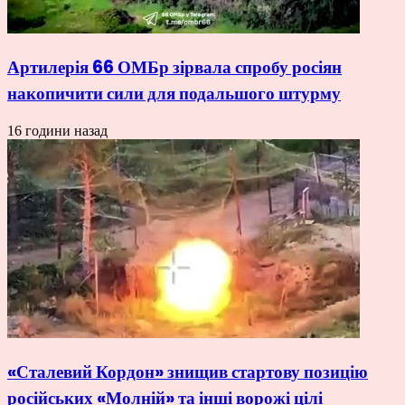
Артилерія 66 ОМБр зірвала спробу росіян
накопичити сили для подальшого штурму
16 години назад
«Сталевий Кордон» знищив стартову позицію
російських «Молній» та інші ворожі цілі