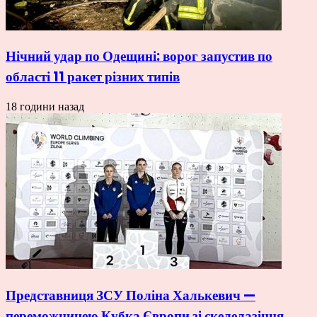
Нічний удар по Одещині: ворог запустив по
області 11 ракет різних типів
18 години назад
Представниця ЗСУ Поліна Халькевич —
переможницею Кубка Європи зі скелелазіння