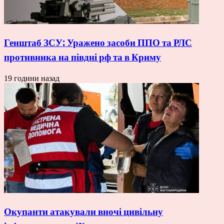
Генштаб ЗСУ: Уражено засоби ППО та РЛС
противника на півдні рф та в Криму
19 години назад
Окупанти атакували вночі цивільну