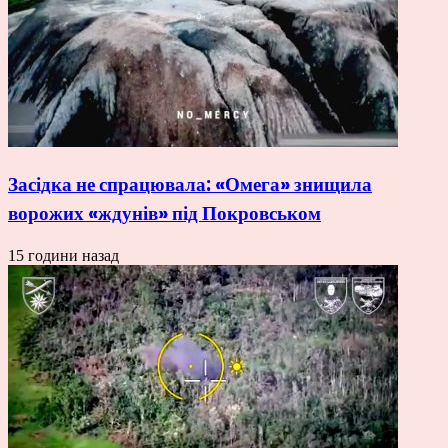
Засідка не спрацювала: «Омега» знищила
ворожих «ждунів» під Покровськом
15 години назад