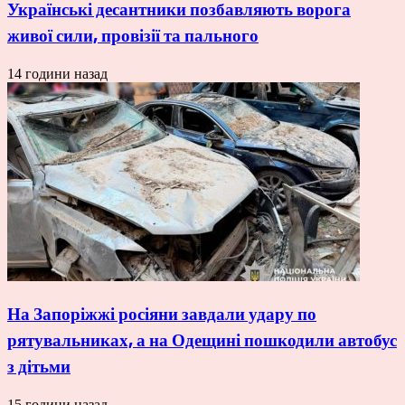
Українські десантники позбавляють ворога
живої сили, провізії та пального
14 години назад
На Запоріжжі росіяни завдали удару по
рятувальниках, а на Одещині пошкодили автобус
з дітьми
15 години назад