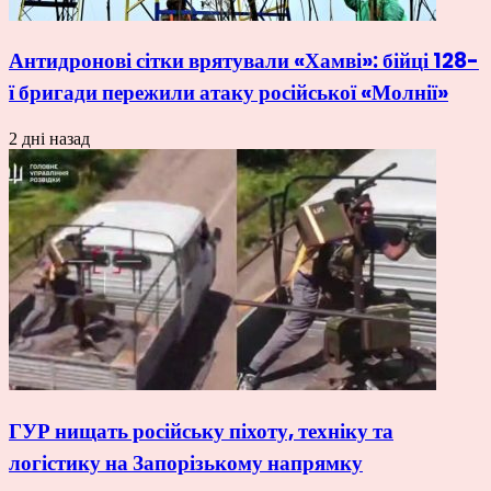
Антидронові сітки врятували «Хамві»: бійці 128-
ї бригади пережили атаку російської «Молнії»
2 дні назад
ГУР нищать російську піхоту, техніку та
логістику на Запорізькому напрямку