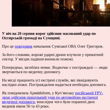
У ніч на 20 серпня ворог здійснив масований удар по
Охтирській громаді на Сумщині.
Про це
повідомив
начальник Сумської ОВА Олег Григоров.
За його словами, ворожі ударні дрони влучили у приватний
сектор. У місцях падіння виникли пожежі.
Попередньо, загиблих немає. Водночас є постраждалі — люди
звертаються по медичну допомогу.
На місці працюють усі екстрені служби, які ліквідовують
наслідки атаки. Постраждалим надається необхідна допомога.
Як повідомляла АрміяInform, у Куп’янську
російський FPV-
дрон здійснив прицільний удар по автомобілю екстреної
медичної допомоги
, внаслідок чого були поранені двоє
медиків віком 56 та 43 роки.