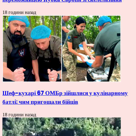
18 години назад
Шеф-кухарі 67 ОМБр зійшлися у кулінарному
батлі: чим пригощали бійців
18 години назад