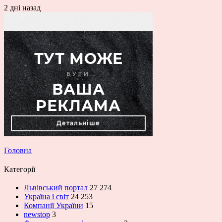
2 дні назад
Головна
Категорії
Львівський портал
27 274
Україна і світ
24 253
Компанії України
15
newstop
3