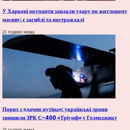
У Харкові окупанти завдали удару по житловому
масиву: є загиблі та постраждалі
21 годину назад
Поряд з «дачею путіна»: українські дрони
знищили ЗРК С-400 «Тріумф» у Геленджику
21 годину назад