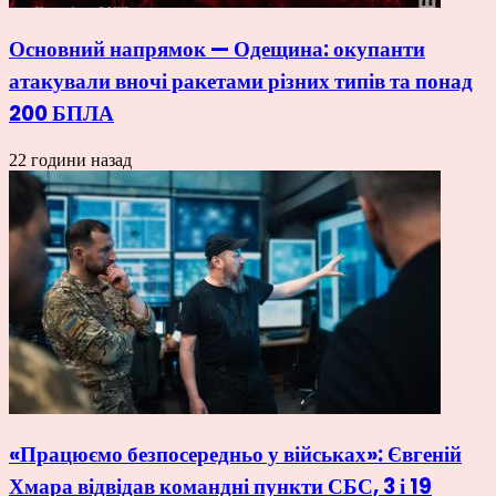
Основний напрямок — Одещина: окупанти
атакували вночі ракетами різних типів та понад
200 БПЛА
22 години назад
«Працюємо безпосередньо у військах»: Євгеній
Хмара відвідав командні пункти СБС, 3 і 19