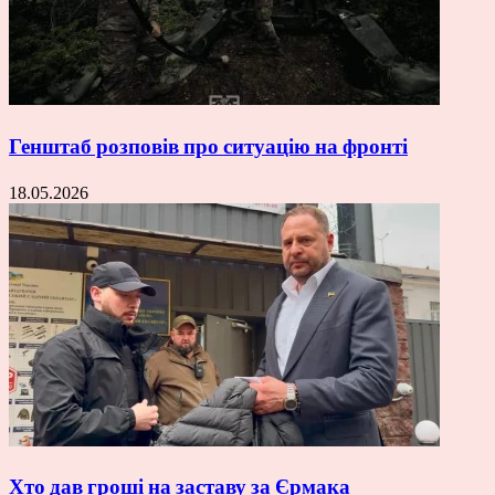
Генштаб розповів про ситуацію на фронті
18.05.2026
Хто дав гроші на заставу за Єрмака