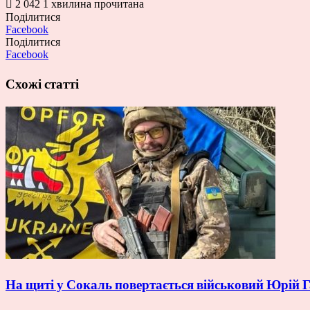
2 042
1 хвилина прочитана
Поділитися
Facebook
Поділитися
Facebook
Схожі статті
На щиті у Сокаль повертається військовий Юрій