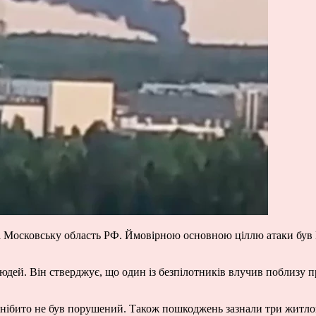
 та Московську область РФ. Ймовірною основною ціллю атаки бу
юдей. Він стверджує, що один із безпілотників влучив поблизу 
 нібито не був порушений. Також пошкоджень зазнали три житло