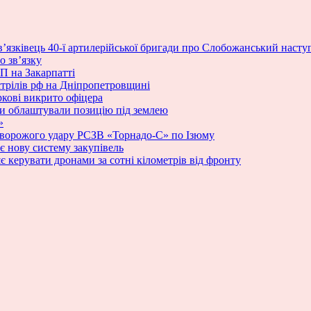
в’язківець 40-ї артилерійської бригади про Слобожанський наступ, 
о зв’язку
П на Закарпатті
стрілів рф на Дніпропетровщині
ркові викрито офіцера
ики облаштували позицію під землею
»
 ворожого удару РСЗВ «Торнадо-С» по Ізюму
 нову систему закупівель
яє керувати дронами за сотні кілометрів від фронту