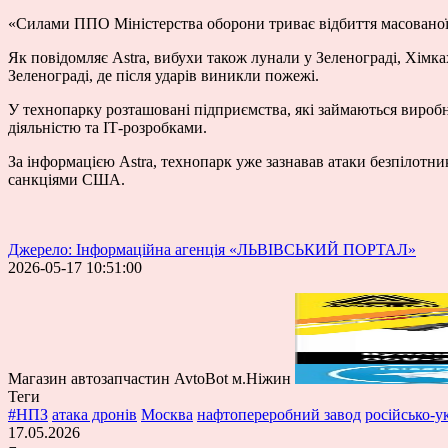
«Силами ППО Міністерства оборони триває відбиття масованої 
Як повідомляє Astra, вибухи також лунали у Зеленограді, Хімк
Зеленограді, де після ударів виникли пожежі.
У технопарку розташовані підприємства, які займаються вироб
діяльністю та ІТ-розробками.
За інформацією Astra, технопарк уже зазнавав атаки безпілотни
санкціями США.
Джерело: Інформаційна агенція «ЛЬВІВСЬКИЙ ПОРТАЛ»
2026-05-17 10:51:00
Магазин автозапчастин AvtoBot м.Ніжин
Теги
#НПЗ
атака дронів
Москва
нафтопереробний завод
російсько-у
17.05.2026