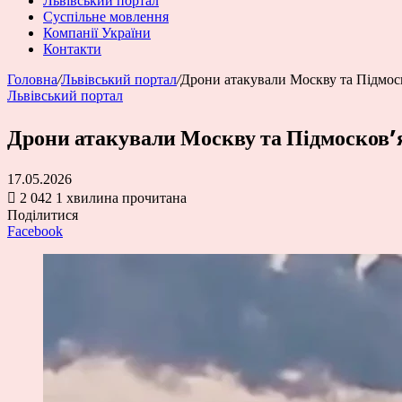
Львівський портал
Суспільне мовлення
Компанії України
Контакти
Головна
/
Львівський портал
/
Дрони атакували Москву та Підмоск
Львівський портал
Дрони атакували Москву та Підмосков’я
17.05.2026
2 042
1 хвилина прочитана
Поділитися
Facebook