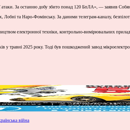
атаки. За останню добу збито понад 120 БпЛА», — заявив Собян
ах, Лобні та Наро-Фомінську. За даними телеграм-каналу, безпіл
ництвом електронної техніки, контрольно-вимірювальних приладі
ків у травні 2025 року. Тоді був пошкоджений завод мікроелектр
країнська війна