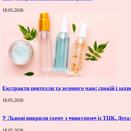
18.05.2026
Екстракти центелли та зеленого чаю: спокій і захи
18.05.2026
У Львові викрили схему з «викупом» із ТЦК. Дета
18.05.2026