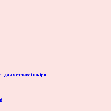
ст для чутливої шкіри
лі