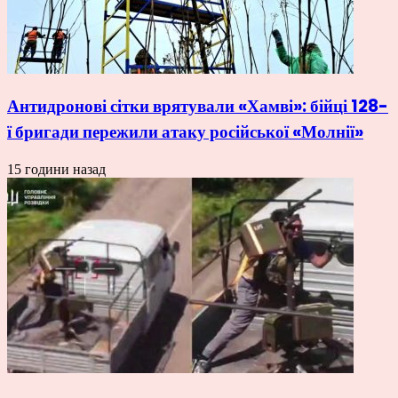
Антидронові сітки врятували «Хамві»: бійці 128-
ї бригади пережили атаку російської «Молнії»
15 години назад