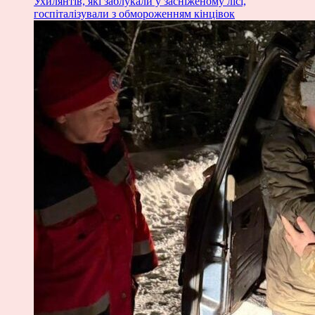
Ухилянтів, які заблукали у засніженому лісі,
госпіталізували з обмороженням кінцівок