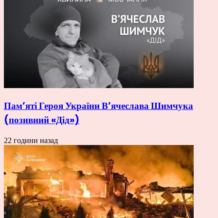
Пам’яті Героя України В’ячеслава Шимчука
(позивний «Дід»)
22 години назад