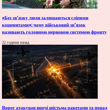
«Без зв’язку люди залишаються сліпими
кошенятами»: чому військовий зв’язок
називають головною нервовою системою фронту
22 години назад
Ворог атакував вночі шістьма ракетами та понад