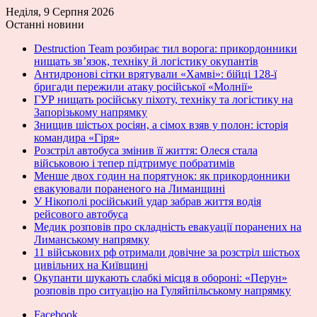
Неділя, 9 Серпня 2026
Останні новини
Destruction Team розбирає тил ворога: прикордонники
нищать зв’язок, техніку й логістику окупантів
Антидронові сітки врятували «Хамві»: бійці 128-ї
бригади пережили атаку російської «Молнії»
ГУР нищать російську піхоту, техніку та логістику на
Запорізькому напрямку
Знищив шістьох росіян, а сімох взяв у полон: історія
командира «Гіря»
Розстріл автобуса змінив її життя: Олеся стала
військовою і тепер підтримує побратимів
Менше двох годин на порятунок: як прикордонники
евакуювали пораненого на Лиманщині
У Нікополі російський удар забрав життя водія
рейсового автобуса
Медик розповів про складність евакуації поранених на
Лиманському напрямку
11 військових рф отримали довічне за розстріл шістьох
цивільних на Київщині
Окупанти шукають слабкі місця в обороні: «Перун»
розповів про ситуацію на Гуляйпільському напрямку
Facebook