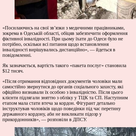
«Посилаючись на свої зв’язки з медичними працівниками,
зокрема в Одеській області, обіцяв забезпечити оформлення
фіктивної інвалідності. При цьому їхати до Одеси було не
потрібно, оскільки всі питання щодо встановлення
інвалідності вирішувались дистанційно», — йдеться в
повідомленні.
Як зазначається, вартість такого «пакета послуг» становила
$12 тисяч.
«Після отримання відповідних документів чоловіки мали
самостійно звернутися до органів соціального захисту, які
офіційно визнавали їх особою з інвалідністю. Після цього
клієнти підлягали зняттю з обліку у ТЦК та СП. Наступним
етапом мала стати втеча за кордон. Фігурант детально
інструктував чоловіків щодо поведінки під час перетину
державного кордону, аби не викликати підозр у
прикордонників», — розповіли в ДПСУ.