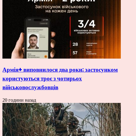
Армія+ виповнилося два роки: застосунком
користуються троє з чотирьох
військовослужбовців
20 години назад