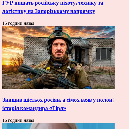
ГУР нищать російську піхоту, техніку та
логістику на Запорізькому напрямку
15 години назад
Знищив шістьох росіян, а сімох взяв у полон:
історія командира «Гіря»
16 години назад