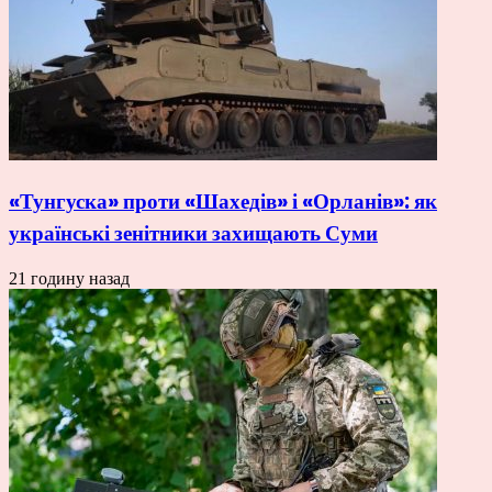
«Тунгуска» проти «Шахедів» і «Орланів»: як
українські зенітники захищають Суми
21 годину назад