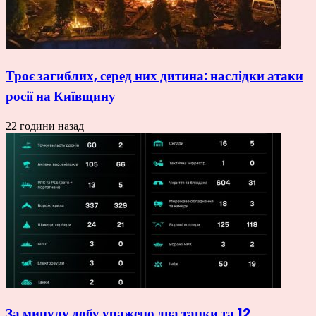
Троє загиблих, серед них дитина: наслідки атаки
росії на Київщину
22 години назад
За минулу добу уражено два танки та 12