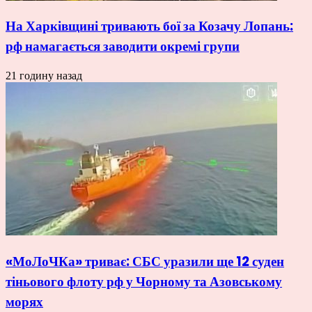
На Харківщині тривають бої за Козачу Лопань:
рф намагається заводити окремі групи
21 годину назад
«МоЛоЧКа» триває: СБС уразили ще 12 суден
тіньового флоту рф у Чорному та Азовському
морях