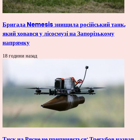
Бригада Nemesis знищила російський танк,
який ховався у лісосмузі на Запорізькому
напрямку
18 години назад
Тиск на Рясне не припиняється: Трегубов назвав