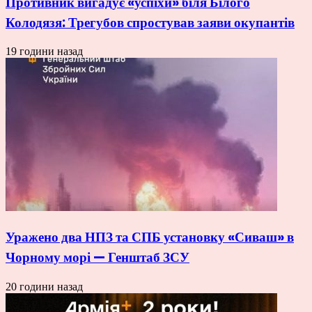
Противник вигадує «успіхи» біля Білого
Колодязя: Трегубов спростував заяви окупантів
19 години назад
Уражено два НПЗ та СПБ установку «Сиваш» в
Чорному морі — Генштаб ЗСУ
20 години назад