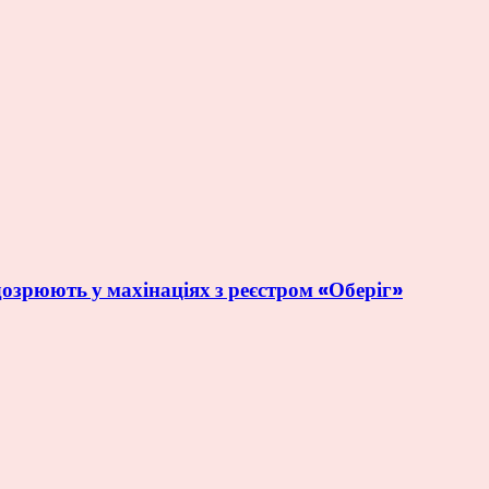
дозрюють у махінаціях з реєстром «Оберіг»