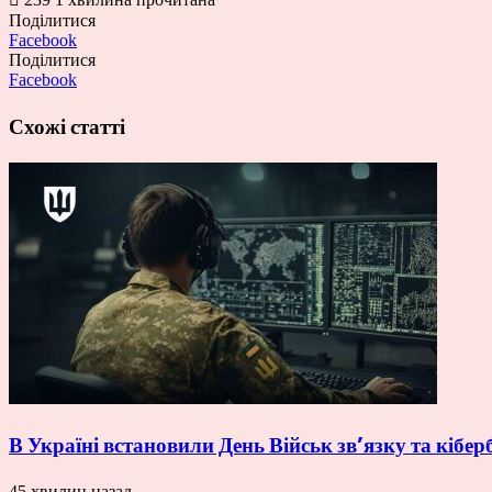
Поділитися
Facebook
Поділитися
Facebook
Схожі статті
В Україні встановили День Військ зв’язку та кібе
45 хвилин назад