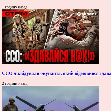
1 годину назад
ССО ліквідували окупанта, який відмовився здава
2 години назад