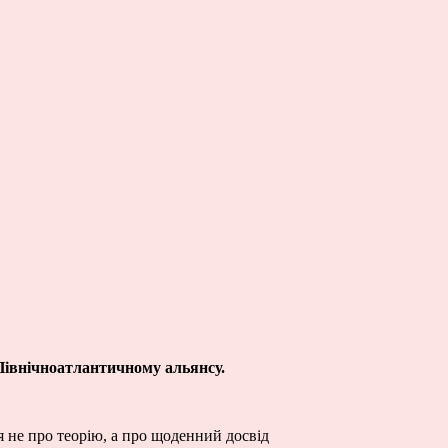
 Північноатлантичному альянсу.
я не про теорію, а про щоденний досвід