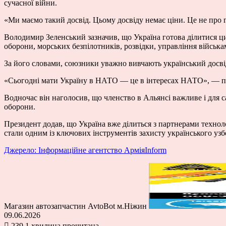
сучасної війни.
«Ми маємо такий досвід. Цьому досвіду немає ціни. Це не про 
Володимир Зеленський зазначив, що Україна готова ділитися 
оборони, морських безпілотників, розвідки, управління військам
За його словами, союзники уважно вивчають український досвід,
«Сьогодні мати Україну в НАТО — це в інтересах НАТО», — п
Водночас він наголосив, що членство в Альянсі важливе і для са
оборони.
Президент додав, що Україна вже ділиться з партнерами техноло
стали одним із ключових інструментів захисту українського узб
Джерело: Інформаційне агентство АрміяInform
Магазин автозапчастин AvtoBot м.Ніжин
09.06.2026
239
1 хвилина прочитана