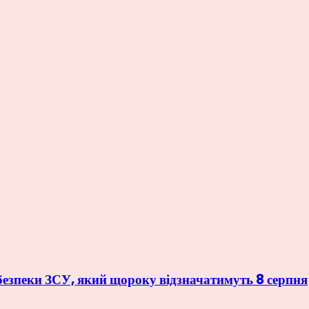
рбезпеки ЗСУ, який щороку відзначатимуть 8 серпня