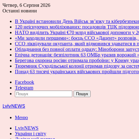
Четвер, 6 Серпня 2026
Останні новини
В Україні встановили День Військ зв’язку та кібербезпек
120 неіснуючих мобілізованих: посадовців ТЦК підозрюют
НАТО виділить Україні €70 млрд військової допомоги у 2
«Ми заходили першими»: боєць ССО «Дацент» розповів, 
ССО ліквідували окупанта, який відмовився здаватися в п
Обладнання без повної оплати одразу: Міноборони запу
Епічна детонація: безпілотник 63 ОМБр уразив ворожий 
Берегова охорона росіян отримала пробоїни: у Криму ураж
Тюремник Суходільської колонії отримав підозру за сист
Понад 63 тисячі українських військових пройшли підгот
Facebook
Telegram
Пошук
LvivNEWS
Меню
LvivNEWS
України і світу