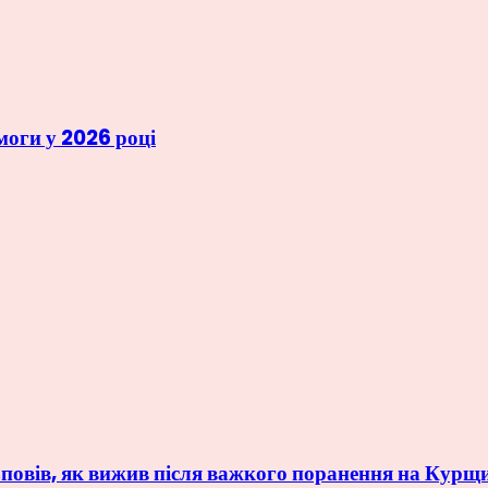
моги у 2026 році
овів, як вижив після важкого поранення на Курщ