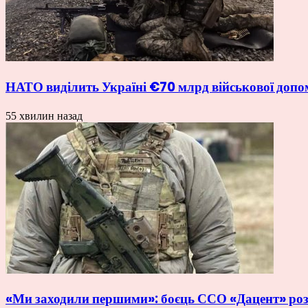
НАТО виділить Україні €70 млрд військової допо
55 хвилин назад
«Ми заходили першими»: боєць ССО «Дацент» розп