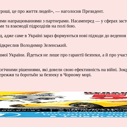
гроші, це про життя людей», — наголосив Президент.
цими напрацюваннями з партнерами. Насамперед — у сферах засто
и та взаємодії підрозділів на полі бою.
 адже саме в Україні зараз формуються нові підходи до ведення 
ідкреслив Володимир Зеленський.
мої України. Йдеться не лише про гарантії безпеки, а й про учас
гічними рішеннями, які довели свою ефективність на війні. Зокре
ережжя та боротьби за безпеку в Чорному морі.