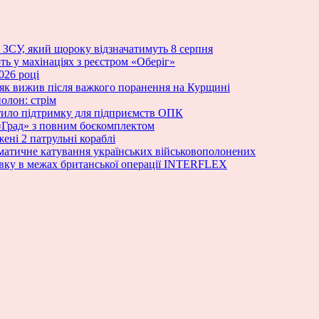
и ЗСУ, який щороку відзначатимуть 8 серпня
ь у махінаціях з реєстром «Оберіг»
026 році
як вижив після важкого поранення на Курщині
олон: стрім
стило підтримку для підприємств ОПК
«Град» з повним боєкомплектом
ені 2 патрульні кораблі
ематичне катування українських військовополонених
овку в межах британської операції INTERFLEX