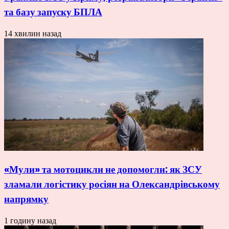
та базу запуску БПЛА
14 хвилин назад
«Мули» та мотоцикли не допомогли: як ЗСУ
зламали логістику росіян на Олександрівському
напрямку
1 годину назад