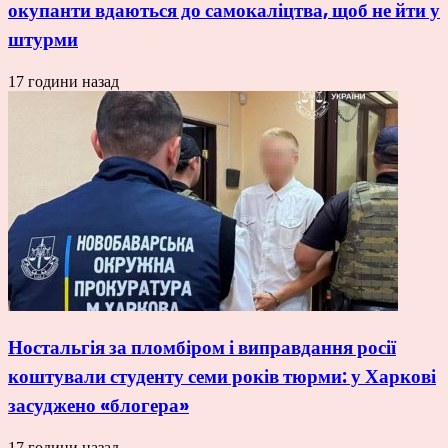
окупанти вдаються до самокаліцтва, щоб не йти у
штурми
17 години назад
Ностальгія за пломбіром і виправдання росії
коштували студенту семи років тюрми: у Харкові
засуджено «блогера»
17 години назад