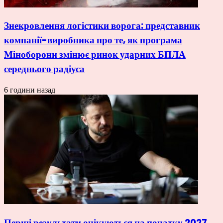
Знекровлення логістики ворога: представник
компанії-виробника про те, як програма
Міноборони змінює ринок ударних БПЛА
середнього радіуса
6 години назад
Перші результати очікуються на початку 2027