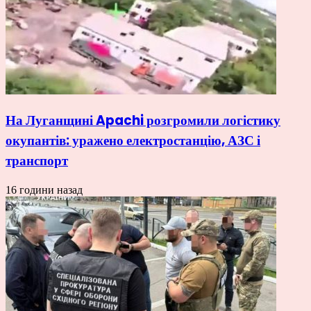
На Луганщині Apachi розгромили логістику
окупантів: уражено електростанцію, АЗС і
транспорт
16 години назад