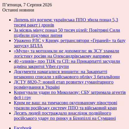
П’ятниця, 7 Серпня 2026
Останні новини
Липень під вогнем: українська ППО збила понад 5,3
тисячі ракет і дронів
За місяць мінус понад 50 тисяч цілей: Повітряні Сили
підбили підсумки липня
Уражено РЛС у Криму, ретранслятори «Гераней» та базу
запуску БПЛА
«Мули» та мотоцикли не допомогли: як ЗСУ зламали
логістику росіян на Олександрівському напрямку
40 «зливів» про ТЦК та СП: на Прикарпатті засудили
адміна закритої Viber-групи
Документи намагалися знищити: на Закарпатті
незаконно списали з військового обліку 3 батальйони
ДСТУ 8820-7: новий етап розвитку гуманітарного
розмінування в Україні
Коригували удари по Миколаєву: СБУ затримала агентів
фсб і гру
Крим не ваш: на тимчасово окупованому півострові
уразили російську систему ППО та військовий кран
Десять людей постраждало внаслідок подвійного
російського удару по ринку в Білопіллі на Сумщині
Facebook