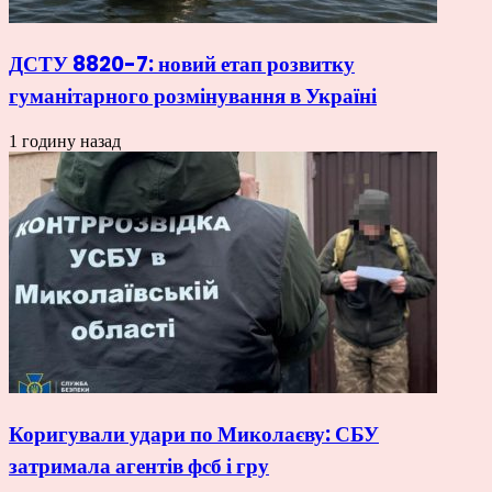
ДСТУ 8820-7: новий етап розвитку
гуманітарного розмінування в Україні
1 годину назад
Коригували удари по Миколаєву: СБУ
затримала агентів фсб і гру