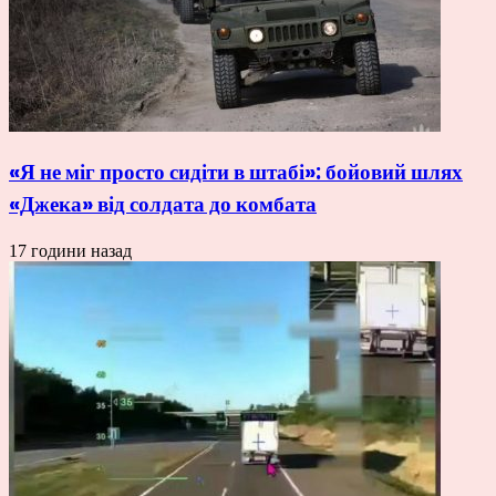
«Я не міг просто сидіти в штабі»: бойовий шлях
«Джека» від солдата до комбата
17 години назад