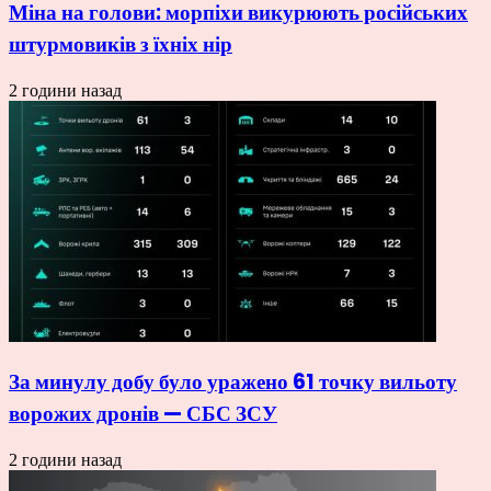
Міна на голови: морпіхи викурюють російських
штурмовиків з їхніх нір
2 години назад
За минулу добу було уражено 61 точку вильоту
ворожих дронів — СБС ЗСУ
2 години назад