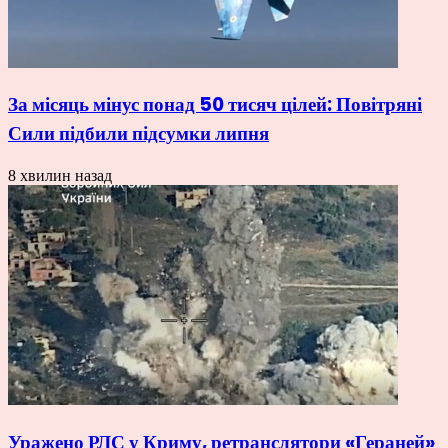
За місяць мінус понад 50 тисяч цілей: Повітряні
Сили підбили підсумки липня
8 хвилин назад
Уражено РЛС у Криму, ретранслятори «Гераней»