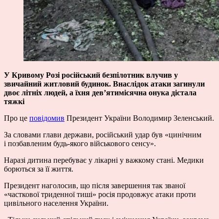
У Кривому Розі російський безпілотник влучив у
звичайний житловий будинок. Внаслідок атаки загинули
двоє літніх людей, а їхня дев’ятимісячна онука дістала
тяжкі
Про це
повідомив
Президент України Володимир Зеленський.
За словами глави держави, російський удар був «цинічним
і позбавленим будь-якого військового сенсу».
Наразі дитина перебуває у лікарні у важкому стані. Медики
борються за її життя.
Президент наголосив, що після завершення так званої
«часткової триденної тиші» росія продовжує атаки проти
цивільного населення України.