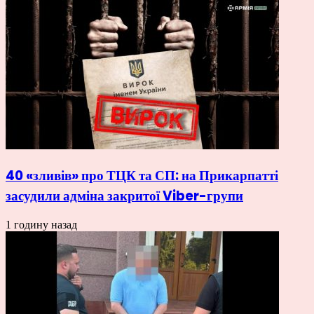
40 «зливів» про ТЦК та СП: на Прикарпатті
засудили адміна закритої Viber-групи
1 годину назад