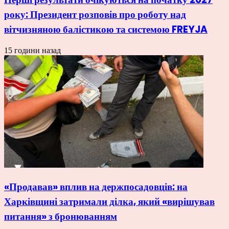
року: Президент розповів про роботу над
вітчизняною балістикою та системою FREYJA
15 години назад
«Продавав» вплив на держпосадовців: на
Харківщині затримали ділка, який «вирішував
питання» з бронюванням