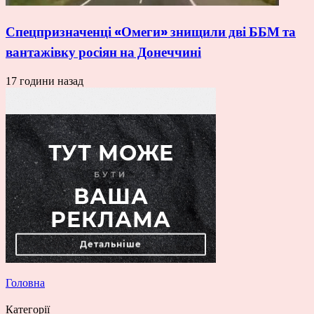
Спецпризначенці «Омеги» знищили дві ББМ та
вантажівку росіян на Донеччині
17 години назад
Головна
Категорії