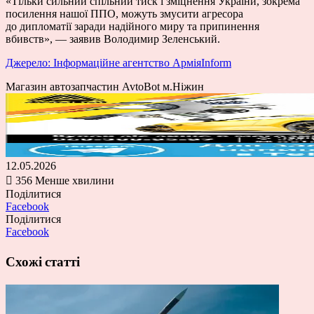
«Тільки сильний спільний тиск і зміцнення України, зокрема
посилення нашої ППО, можуть змусити агресора
до дипломатії заради надійного миру та припинення
вбивств», — заявив Володимир Зеленський.
Джерело: Інформаційне агентство АрміяInform
Магазин автозапчастин AvtoBot м.Ніжин
12.05.2026
356
Менше хвилини
Поділитися
Facebook
Поділитися
Facebook
Схожі статті