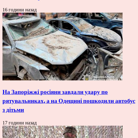
16 години назад
На Запоріжжі росіяни завдали удару по
рятувальниках, а на Одещині пошкодили автобус
з дітьми
17 години назад