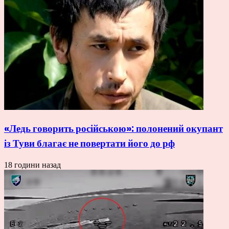
«Ледь говорить російською»: полонений окупант
із Туви благає не повертати його до рф
18 години назад