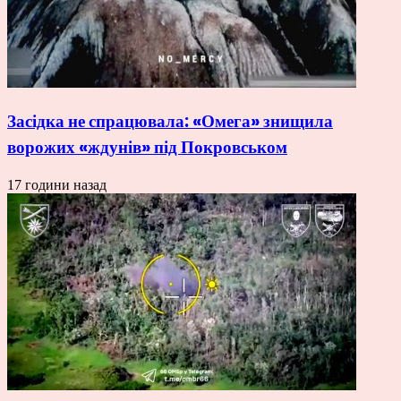
Засідка не спрацювала: «Омега» знищила
ворожих «ждунів» під Покровськом
17 години назад