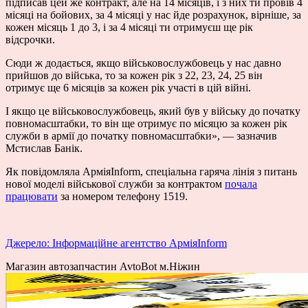
підписав цей же контракт, але на 14 місяців, і з них ти провів 4
місяці на бойових, за 4 місяці у нас йде розрахунок, вірніше, за
кожен місяць 1 до 3, і за 4 місяці ти отримуєш ще рік
відсрочки.
Сюди ж додається, якщо військовослужбовець у нас давно
прийшов до війська, то за кожен рік з 22, 23, 24, 25 він
отримує ще 6 місяців за кожен рік участі в цій війні.
І якщо це військовослужбовець, який був у війську до початку
повномасштабки, то він ще отримує по місяцю за кожен рік
служби в армії до початку повномасштабки», — зазначив
Мстислав Банік.
Як повідомляла АрміяInform, спеціальна гаряча лінія з питань
нової моделі військової служби за контрактом
почала
працювати
за номером телефону 1519.
Джерело: Інформаційне агентство АрміяInform
Магазин автозапчастин AvtoBot м.Ніжин