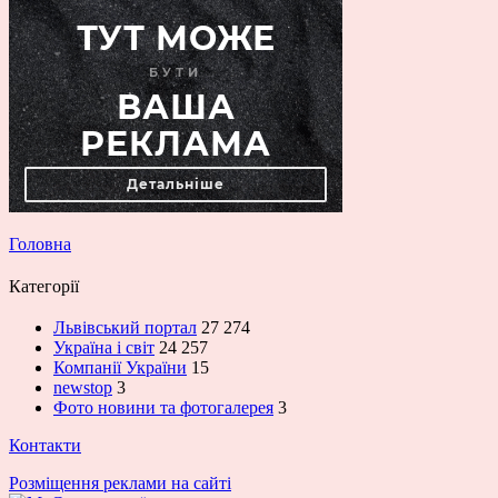
Головна
Категорії
Львівський портал
27 274
Україна і світ
24 257
Компанії України
15
newstop
3
Фото новини та фотогалерея
3
Контакти
Розміщення реклами на сайті