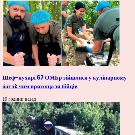
Шеф-кухарі 67 ОМБр зійшлися у кулінарному
батлі: чим пригощали бійців
19 години назад