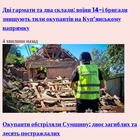
Дві гармати та два склади: воїни 14-ї бригади
знищують тили окупантів на Купʼянському
напрямку
4 хвилини назад
Окупанти обстріляли Сумщину: двоє загиблих та
десять постраждалих