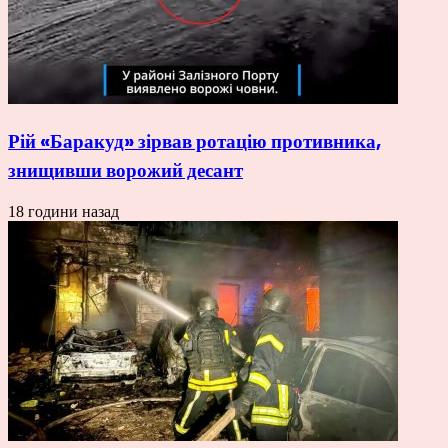
Рій «Баракуд» зірвав ротацію противника,
знищивши ворожий десант
18 години назад