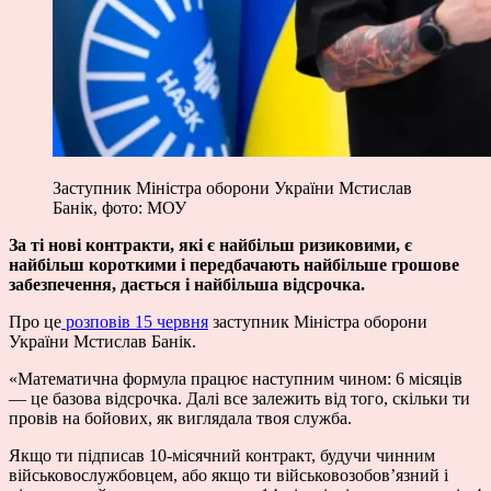
Заступник Міністра оборони України Мстислав
Банік, фото: МОУ
За ті нові контракти, які є найбільш ризиковими, є
найбільш короткими і передбачають найбільше грошове
забезпечення, дається і найбільша відсрочка.
Про це
розповів 15 червня
заступник Міністра оборони
України Мстислав Банік.
«Математична формула працює наступним чином: 6 місяців
— це базова відсрочка. Далі все залежить від того, скільки ти
провів на бойових, як виглядала твоя служба.
Якщо ти підписав 10-місячний контракт, будучи чинним
військовослужбовцем, або якщо ти військовозобов’язний і