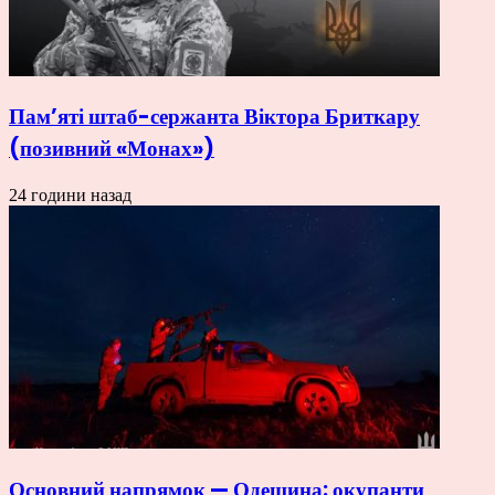
Пам’яті штаб-сержанта Віктора Бриткару
(позивний «Монах»)
24 години назад
Основний напрямок — Одещина: окупанти