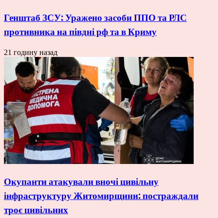
Генштаб ЗСУ: Уражено засоби ППО та РЛС
противника на півдні рф та в Криму
21 годину назад
Окупанти атакували вночі цивільну
інфраструктуру Житомирщини: постраждали
троє цивільних