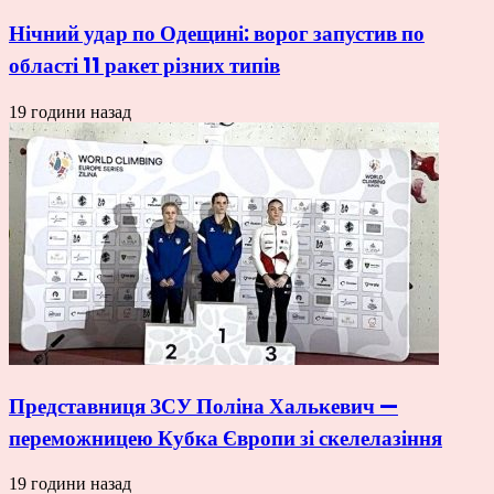
Нічний удар по Одещині: ворог запустив по
області 11 ракет різних типів
19 години назад
Представниця ЗСУ Поліна Халькевич —
переможницею Кубка Європи зі скелелазіння
19 години назад