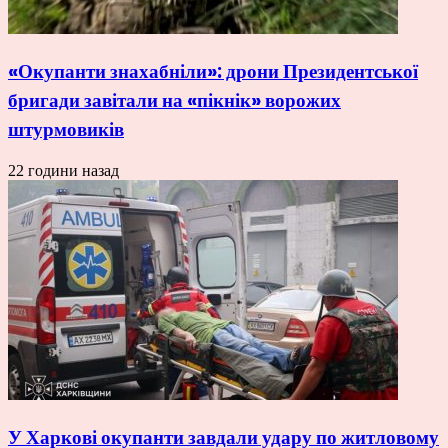
«Окупанти знахабніли»: дрони Президентської
бригади завітали на «пікнік» ворожих
штурмовиків
22 години назад
У Харкові окупанти завдали удару по житловому