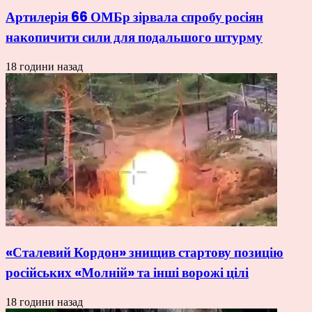
Артилерія 66 ОМБр зірвала спробу росіян
накопичити сили для подальшого штурму
18 години назад
«Сталевий Кордон» знищив стартову позицію
російських «Молній» та інші ворожі цілі
18 години назад