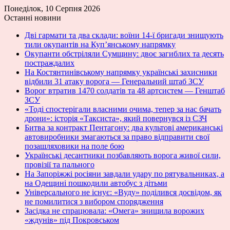
Понеділок, 10 Серпня 2026
Останні новини
Дві гармати та два склади: воїни 14-ї бригади знищують
тили окупантів на Купʼянському напрямку
Окупанти обстріляли Сумщину: двоє загиблих та десять
постраждалих
На Костянтинівському напрямку українські захисники
відбили 31 атаку ворога — Генеральний штаб ЗСУ
Ворог втратив 1470 солдатів та 48 артсистем — Генштаб
ЗСУ
«Тоді спостерігали власними очима, тепер за нас бачать
дрони»: історія «Таксиста», який повернувся із СЗЧ
Битва за контракт Пентагону: два культові американські
автовиробники змагаються за право відправити свої
позашляховики на поле бою
Українські десантники позбавляють ворога живої сили,
провізії та пального
На Запоріжжі росіяни завдали удару по рятувальниках, а
на Одещині пошкодили автобус з дітьми
Універсального не існує: «Вуду» поділився досвідом, як
не помилитися з вибором спорядження
Засідка не спрацювала: «Омега» знищила ворожих
«ждунів» під Покровськом