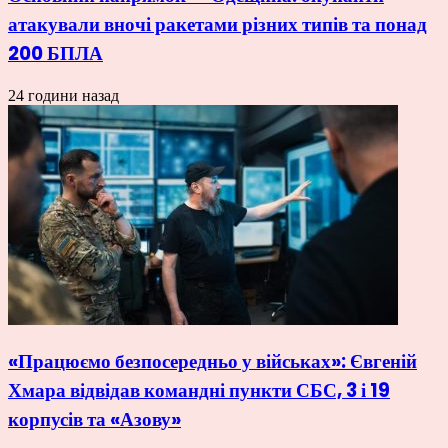
атакували вночі ракетами різних типів та понад
200 БПЛА
24 години назад
«Працюємо безпосередньо у військах»: Євгеній
Хмара відвідав командні пункти СБС, 3 і 19
корпусів та «Азову»