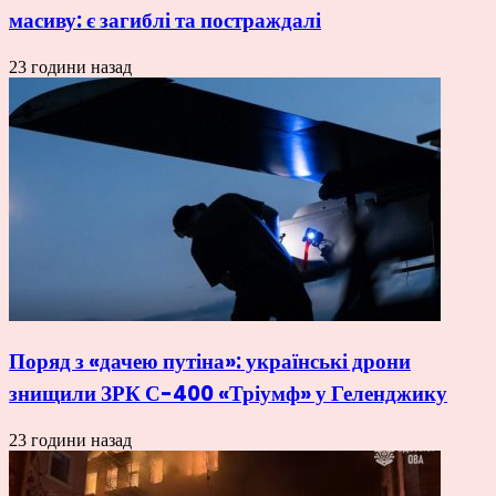
масиву: є загиблі та постраждалі
23 години назад
Поряд з «дачею путіна»: українські дрони
знищили ЗРК С-400 «Тріумф» у Геленджику
23 години назад