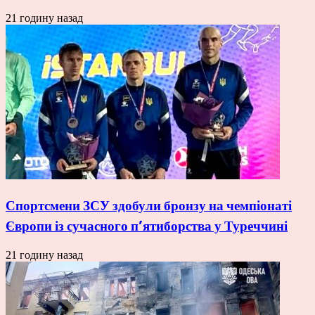
21 годину назад
Спортсмени ЗСУ здобули бронзу на чемпіонаті
Європи із сучасного п’ятиборства у Туреччині
21 годину назад