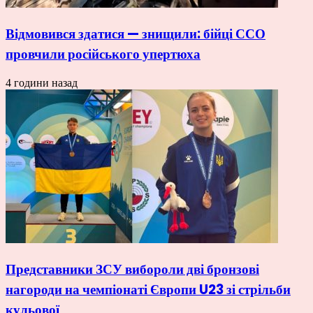
Відмовився здатися — знищили: бійці ССО
провчили російського упертюха
4 години назад
Представники ЗСУ вибороли дві бронзові
нагороди на чемпіонаті Європи U23 зі стрільби
кульової