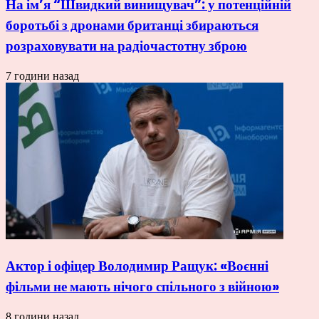
На ім’я “Швидкий винищувач”: у потенційній
боротьбі з дронами британці збираються
розраховувати на радіочастотну зброю
7 години назад
Актор і офіцер Володимир Ращук: «Воєнні
фільми не мають нічого спільного з війною»
8 години назад