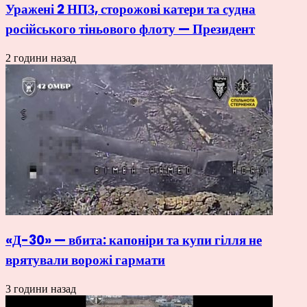
Уражені 2 НПЗ, сторожові катери та судна
російського тіньового флоту — Президент
2 години назад
«Д-30» — вбита: капоніри та купи гілля не
врятували ворожі гармати
3 години назад