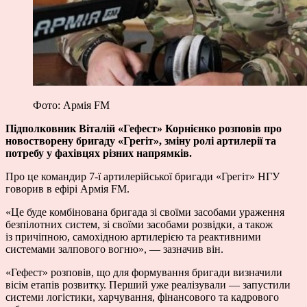
Фото: Армія FM
Підполковник Віталій «Гефест» Корнієнко розповів про
новостворену бригаду «Грегіт», зміну ролі артилерії та
потребу у фахівцях різних напрямків.
Про це командир 7-ї артилерійської бригади «Грегіт» НГУ
говорив в ефірі Армія FM.
«Це буде комбінована бригада зі своїми засобами ураження
безпілотних систем, зі своїми засобами розвідки, а також
із причіпною, самохідною артилерією та реактивними
системами залпового вогню», — зазначив він.
«Гефест» розповів, що для формування бригади визначили
вісім етапів розвитку. Перший уже реалізували — запустили
системи логістики, харчування, фінансового та кадрового