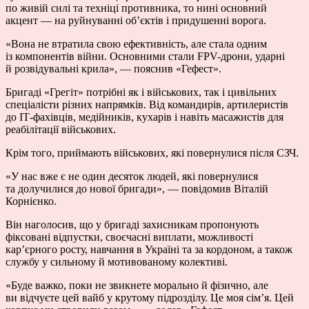
по живій силі та техніці противника, то нині основний
акцент — на руйнуванні об’єктів і придушенні ворога.
«Вона не втратила свою ефективність, але стала одним
із компонентів війни. Основними стали FPV-дрони, ударні
й розвідувальні крила», — пояснив «Гефест».
Бригаді «Грегіт» потрібні як і військових, так і цивільних
спеціалісти різних напрямків. Від командирів, артилеристів
до ІТ-фахівців, медійників, кухарів і навіть масажистів для
реабілітації військових.
Крім того, приймають військових, які повернулися після СЗЧ.
«У нас вже є не один десяток людей, які повернулися
та долучилися до нової бригади», — повідомив Віталій
Корнієнко.
Він наголосив, що у бригаді захисникам пропонують
фіксовані відпустки, своєчасні виплати, можливості
кар’єрного росту, навчання в Україні та за кордоном, а також
службу у сильному й мотивованому колективі.
«Буде важко, поки не звикнете морально й фізично, але
ви відчуєте цей вайб у крутому підрозділу. Це моя сім’я. Цей