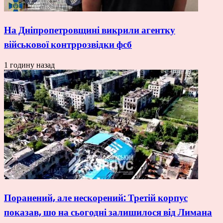
На Дніпропетровщині викрили агентку
військової контррозвідки фсб
1 годину назад
Поранений, але нескорений: Третій корпус
показав, шо на сьогодні залишилося від Лимана