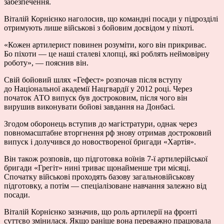
забезпечення.
Віталій Корнієнко наголосив, що командні посади у підрозділі
отримують лише військові з бойовим досвідом у піхоті.
«Кожен артилерист повинен розуміти, кого він прикриває.
Бо піхоти — це наші сталеві хлопці, які роблять неймовірну
роботу», — пояснив він.
Свій бойовий шлях «Гефест» розпочав після вступу
до Національної академії Нацгвардії у 2012 році. Через
початок АТО випуск був достроковим, після чого він
вирушив виконувати бойові завдання на Донбасі.
Згодом оборонець вступив до магістратури, однак через
повномасштабне вторгнення рф знову отримав достроковий
випуск і долучився до новоствореної бригади «Хартія».
Він також розповів, що підготовка воїнів 7-ї артилерійської
бригади «Грегіт» нині триває щонайменше три місяці.
Спочатку військові проходять базову загальновійськову
підготовку, а потім — спеціалізоване навчання залежно від
посади.
Віталій Корнієнко зазначив, що роль артилерії на фронті
суттєво змінилася. Якщо раніше вона переважно працювала