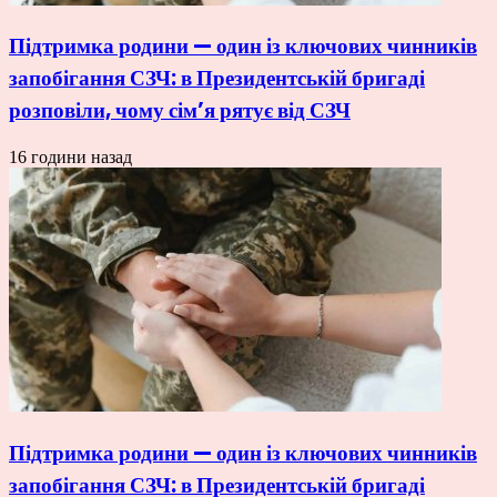
Підтримка родини — один із ключових чинників
запобігання СЗЧ: в Президентській бригаді
розповіли, чому сім’я рятує від СЗЧ
16 години назад
Підтримка родини — один із ключових чинників
запобігання СЗЧ: в Президентській бригаді