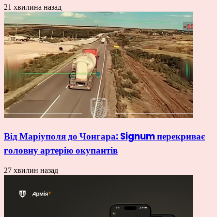
21 хвилина назад
Від Маріуполя до Чонгара: Signum перекриває
головну артерію окупантів
27 хвилин назад