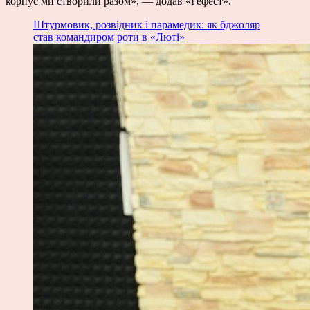
корпус ми створили разом», — додав «Гефест».
Штурмовик, розвідник і парамедик: як бджоляр
став командиром роти в «Люті»