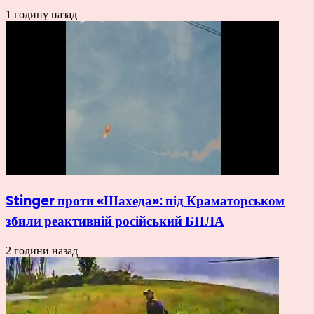
1 годину назад
Stinger проти «Шахеда»: під Краматорськом
збили реактивній російський БПЛА
2 години назад