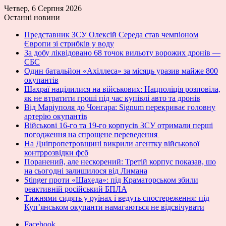
Четвер, 6 Серпня 2026
Останні новини
Представник ЗСУ Олексій Середа став чемпіоном
Європи зі стрибків у воду
За добу ліквідовано 68 точок вильоту ворожих дронів —
СБС
Один батальйон «Ахіллеса» за місяць уразив майже 800
окупантів
Шахраї націлилися на військових: Нацполіція розповіла,
як не втратити гроші під час купівлі авто та дронів
Від Маріуполя до Чонгара: Signum перекриває головну
артерію окупантів
Військові 16-го та 19-го корпусів ЗСУ отримали перші
погодження на спрощене переведення
На Дніпропетровщині викрили агентку військової
контррозвідки фсб
Поранений, але нескорений: Третій корпус показав, шо
на сьогодні залишилося від Лимана
Stinger проти «Шахеда»: під Краматорськом збили
реактивній російський БПЛА
Тижнями сидять у руїнах і ведуть спостереження: під
Куп’янськом окупанти намагаються не відсвічувати
Facebook