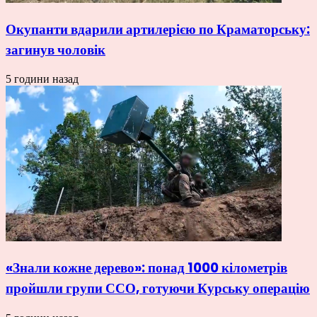
Окупанти вдарили артилерією по Краматорську:
загинув чоловік
5 години назад
«Знали кожне дерево»: понад 1000 кілометрів
пройшли групи ССО, готуючи Курську операцію