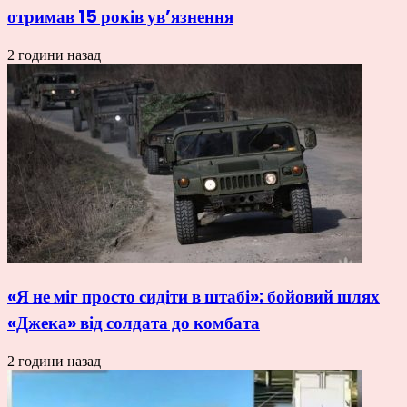
отримав 15 років ув’язнення
2 години назад
«Я не міг просто сидіти в штабі»: бойовий шлях
«Джека» від солдата до комбата
2 години назад