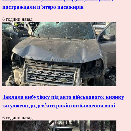
постраждали п’ятеро пасажирів
6 години назад
Заклала вибухівку під авто військового: киянку
засуджено до дев’яти років позбавлення волі
6 години назад