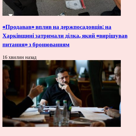
«Продавав» вплив на держпосадовців: на
Харківщині затримали ділка, який «вирішував
питання» з бронюванням
16 хвилин назад