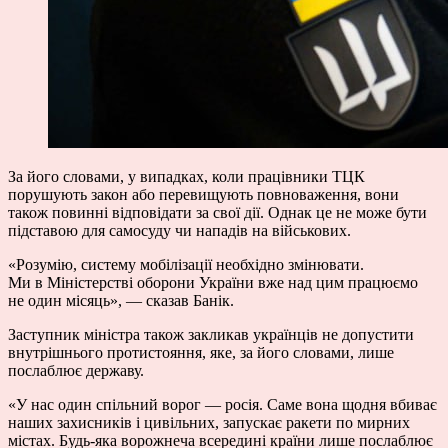
За його словами, у випадках, коли працівники ТЦК
порушують закон або перевищують повноваження, вони
також повинні відповідати за свої дії. Однак це не може бути
підставою для самосуду чи нападів на військових.
«Розумію, систему мобілізації необхідно змінювати.
Ми в Міністерстві оборони України вже над цим працюємо
не один місяць», — сказав Банік.
Заступник міністра також закликав українців не допустити
внутрішнього протистояння, яке, за його словами, лише
послаблює державу.
«У нас один спільний ворог — росія. Саме вона щодня вбиває
наших захисників і цивільних, запускає ракети по мирних
містах. Будь-яка ворожнеча всередині країни лише послаблює