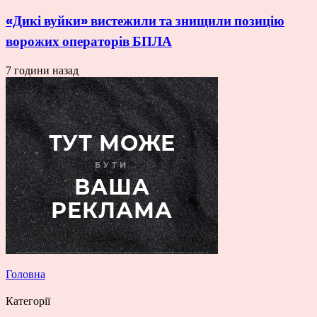
«Дикі вуйки» вистежили та знищили позицію
ворожих операторів БПЛА
7 години назад
Головна
Категорії