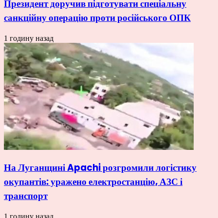
Президент доручив підготувати спеціальну
санкційну операцію проти російського ОПК
1 годину назад
На Луганщині Apachi розгромили логістику
окупантів: уражено електростанцію, АЗС і
транспорт
1 годину назад