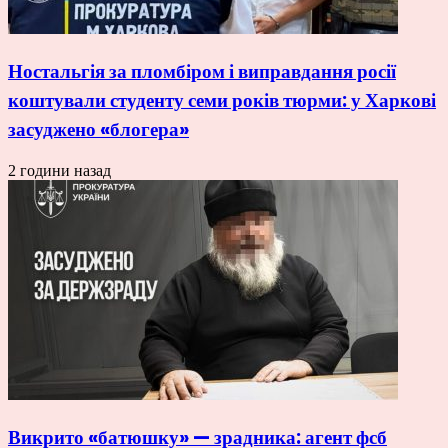
Ностальгія за пломбіром і виправдання росії
коштували студенту семи років тюрми: у Харкові
засуджено «блогера»
2 години назад
Викрито «батюшку» — зрадника: агент фсб