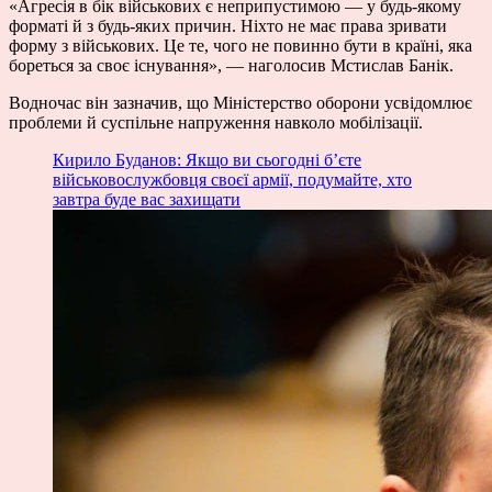
«Агресія в бік військових є неприпустимою — у будь-якому
форматі й з будь-яких причин. Ніхто не має права зривати
форму з військових. Це те, чого не повинно бути в країні, яка
бореться за своє існування», — наголосив Мстислав Банік.
Водночас він зазначив, що Міністерство оборони усвідомлює
проблеми й суспільне напруження навколо мобілізації.
Кирило Буданов: Якщо ви сьогодні б’єте
військовослужбовця своєї армії, подумайте, хто
завтра буде вас захищати