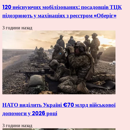
120 неіснуючих мобілізованих: посадовців ТЦК
підозрюють у махінаціях з реєстром «Оберіг»
3 години назад
НАТО виділить Україні €70 млрд військової
допомоги у 2026 році
3 години назад