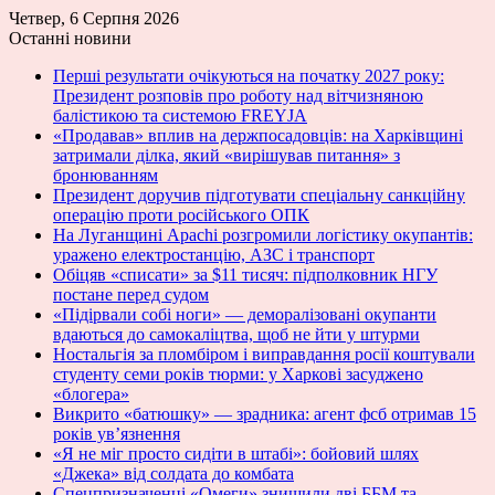
Четвер, 6 Серпня 2026
Останні новини
Перші результати очікуються на початку 2027 року:
Президент розповів про роботу над вітчизняною
балістикою та системою FREYJA
«Продавав» вплив на держпосадовців: на Харківщині
затримали ділка, який «вирішував питання» з
бронюванням
Президент доручив підготувати спеціальну санкційну
операцію проти російського ОПК
На Луганщині Apachi розгромили логістику окупантів:
уражено електростанцію, АЗС і транспорт
Обіцяв «списати» за $11 тисяч: підполковник НГУ
постане перед судом
«Підірвали собі ноги» — деморалізовані окупанти
вдаються до самокаліцтва, щоб не йти у штурми
Ностальгія за пломбіром і виправдання росії коштували
студенту семи років тюрми: у Харкові засуджено
«блогера»
Викрито «батюшку» — зрадника: агент фсб отримав 15
років ув’язнення
«Я не міг просто сидіти в штабі»: бойовий шлях
«Джека» від солдата до комбата
Спецпризначенці «Омеги» знищили дві ББМ та