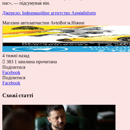
нас», — підсумував він.
Джерело: Інформаційне агентство АрміяInform
Магазин автозапчастин AvtoBot м.Ніжин
4 тижні назад
383
1 хвилина прочитана
Поділитися
Facebook
Поділитися
Facebook
Схожі статті