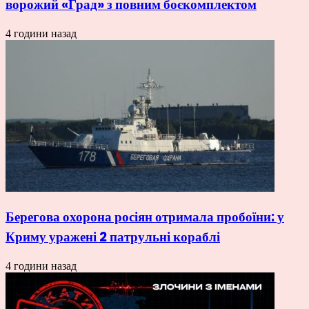
ворожий «Град» з повним боєкомплектом
4 години назад
Берегова охорона росіян отримала пробоїни: у
Криму уражені 2 патрульні кораблі
4 години назад