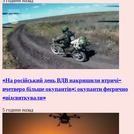
5 години назад
«На російський день ВДВ накришили втричі-
вчетверо більше окупантів»: окупанти феєрично
«відсвяткували»
5 години назад