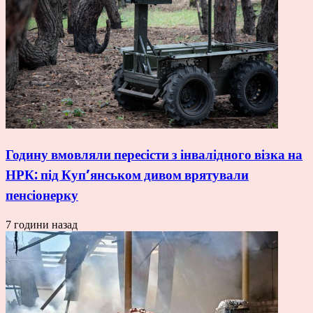
Годину вмовляли пересісти з інвалідного візка на
НРК: під Куп’янськом дивом врятували
пенсіонерку
7 години назад