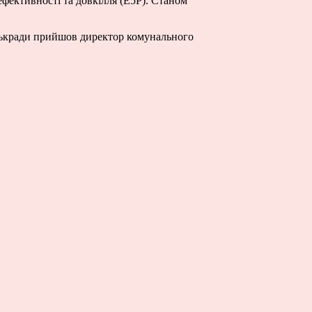
фективності та довкілля (Е5Р). Станом
міськради прийшов директор комунального