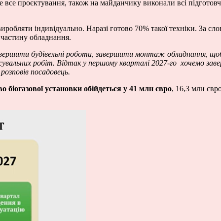
все проєктування, також на майданчику виконали всі підготовчі
 виробляти індивідуально. Наразі готово 70% такої техніки. За сл
 частину обладнання.
завершити будівельні роботи, завершити монтаж обладнання, щоб
увальних робіт. Відтак у першому кварталі 2027-го хочемо зав
 розповів посадовець.
о біогазової установки обійдеться у 41 млн євро
, 16,3 млн євр