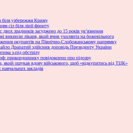
a біля узбережжя Криму
м сіл біля лінії фронту
: двох зрадників засуджено до 15 років ув’язнення
ові викрили лікаря, який вчив ухилянта на божевільного
ураження окупантів на Північно-Слобожанському напрямку
хайло Драпатий здійснив доповідь Президенту України
тима з-під обстрілу
 рф: прикордоннику повідомлено про підозру
та, який ошукав вдову військового, щоб «відкупитись від ТЦК»
 навчальних закладів