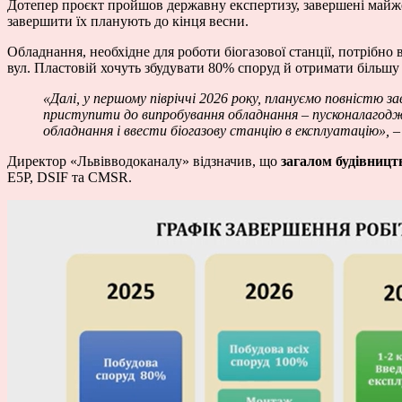
Дотепер проєкт пройшов державну експертизу, завершені майже 
завершити їх планують до кінця весни.
Обладнання, необхідне для роботи біогазової станції, потрібно
вул. Пластовій хочуть збудувати 80% споруд й отримати більшу
«Далі, у першому півріччі 2026 року, плануємо повністю 
приступити до випробування обладнання – пусконалагодж
обладнання і ввести біогазову станцію в експлуатацію», –
Директор «Львівводоканалу» відзначив, що
загалом будівництв
E5P, DSIF та CMSR.