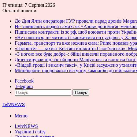
П’ятниця, 7 Серпня 2026
Останні новини
До Дня Ялти оператори ГУР провели парад дронів Magur
Не залишають людей самих: як «Азов» допомагає мешканця
Підписали контракти із зс рф, щоб воювати проти України
«Не голитися, не митися і скаржитися на сусідів»: у Харк
Гармата, транспорт та вже нежива сила: Prime показав 
«Пріорітет — захист Костянтинівки та Слов’янська»: Ми
«З ногою все буде добре»: бійці вивезли пораненого побра
Дезертирував під час оборони Маріуполя та воює на боці
«Віддай гроші і виклич таксі»: у Києві засуджено ухилян
Міноборони продовжило вступну кампанію до військових
Facebook
Telegram
Пошук
LvivNEWS
Меню
LvivNEWS
України і світу