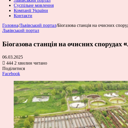
Львівський портал
Суспільне мовлення
Компанії України
Контакти
Головна
/
Львівський портал
/
Біогазова станція на очисних спор
Львівський портал
Біогазова станція на очисних спорудах 
06.03.2025
444
2 хвилин читано
Поділитися
Facebook