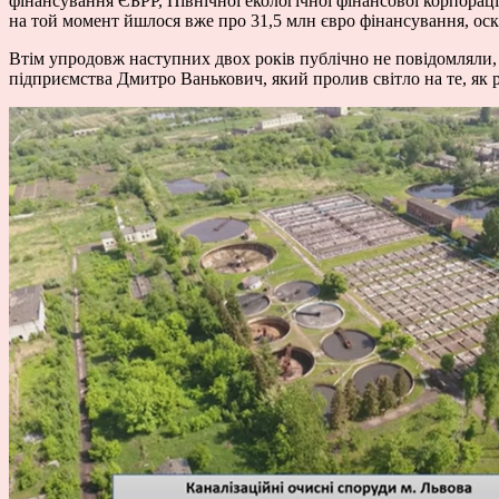
фінансування ЄБРР, Північної екологічної фінансової корпорац
на той момент йшлося вже про 31,5 млн євро фінансування, оск
Втім упродовж наступних двох років публічно не повідомляли, 
підприємства Дмитро Ванькович, який пролив світло на те, як 