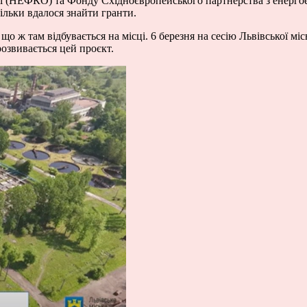
ії (НЕФКО) та Фонду Східноєвропейського партнерства з енергое
ільки вдалося знайти гранти.
що ж там відбувається на місці. 6 березня на сесію Львівської 
розвивається цей проєкт.