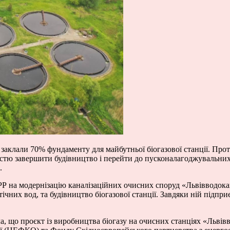
заклали 70% фундаменту для майбутньої біогазової станції. Протя
стю завершити будівництво і перейти до пусконалагоджувальних 
.
РР на модернізацію каналізаційних очисних споруд «Львівводока
тічних вод, та будівництво біогазової станції. Завдяки ній підп
, що проєкт із виробництва біогазу на очисних станціях «Львівв