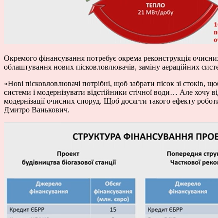
Окремого фінансування потребує окрема реконструкція очисних 
облаштування нових пісковловлювачів, заміну аераційних сист
«Нові пісковловлювачі потрібні, щоб забрати пісок зі стоків, щ
системи і модернізувати відстійники стічної води… Але хочу ві
модернізації очисних споруд. Щоб досягти такого ефекту робот
Дмитро Ванькович.