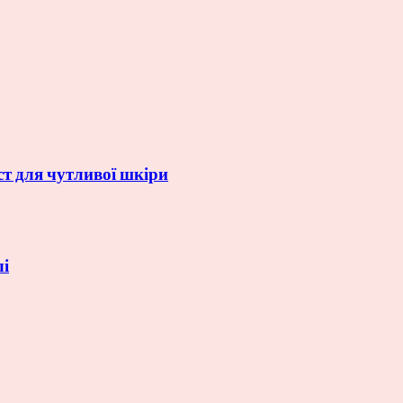
ст для чутливої шкіри
лі