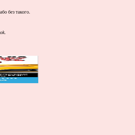
або без такого.
ok
.