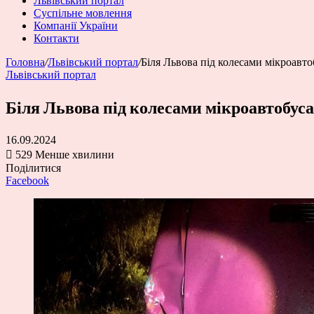
Львівський портал
Суспільне мовлення
Компанії України
Контакти
Головна
/
Львівський портал
/
Біля Львова під колесами мікроавто
Львівський портал
Біля Львова під колесами мікроавтобуса
16.09.2024
529
Менше хвилини
Поділитися
Facebook