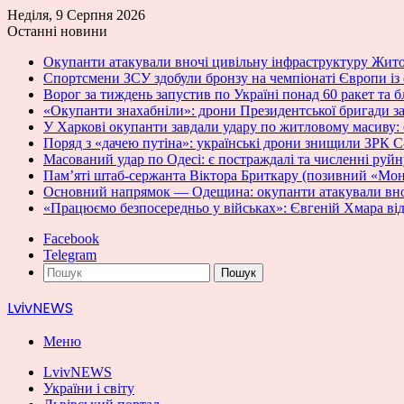
Неділя, 9 Серпня 2026
Останні новини
Окупанти атакували вночі цивільну інфраструктуру Жит
Спортсмени ЗСУ здобули бронзу на чемпіонаті Європи із 
Ворог за тиждень запустив по Україні понад 60 ракет т
«Окупанти знахабніли»: дрони Президентської бригади з
У Харкові окупанти завдали удару по житловому масиву: є
Поряд з «дачею путіна»: українські дрони знищили ЗРК 
Масований удар по Одесі: є постраждалі та численні руй
Пам’яті штаб-сержанта Віктора Бриткару (позивний «Мон
Основний напрямок — Одещина: окупанти атакували вноч
«Працюємо безпосередньо у військах»: Євгеній Хмара відв
Facebook
Telegram
Пошук
LvivNEWS
Меню
LvivNEWS
України і світу