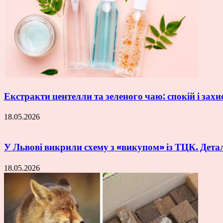
Екстракти центелли та зеленого чаю: спокій і захи
18.05.2026
У Львові викрили схему з «викупом» із ТЦК. Дета
18.05.2026