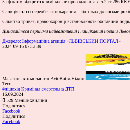
За фактом відкрито кримінальне провадження за ч.2 ст.286 КК
Санкція статті передбачає покарання – від трьох до восьми рокі
Слідство триває, правоохоронці встановлюють обставини події
Дізнавайтеся першими
найважливіші і найцікавіші новини Льво
Джерело: Інформаційна агенція «ЛЬВІВСЬКИЙ ПОРТАЛ»
2024-09-16 07:13:39
Магазин автозапчастин AvtoBot м.Ніжин
Теги
#пішохід
Кримінал
смертельна ДТП
16.09.2024
529
Менше хвилини
Поділитися
Facebook
Поділитися
Facebook