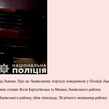
від Львова. Про це Львівському порталу повідомили у Поліції Ль
5 між селами Воля Бартатівська та Мшана Львівського району.
 Львівського району, збив пішохода, 58-річного мешканця району.