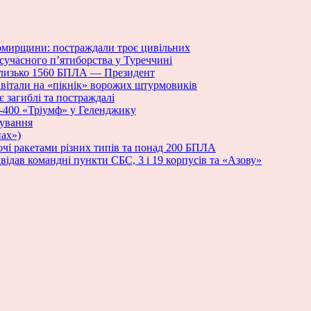
омирщини: постраждали троє цивільних
сучасного п’ятиборства у Туреччині
а близько 1560 БПЛА — Президент
авітали на «пікнік» ворожих штурмовиків
 загиблі та постраждалі
С-400 «Тріумф» у Геленджику
нування
ах»)
і ракетами різних типів та понад 200 БПЛА
ідав командні пункти СБС, 3 і 19 корпусів та «Азову»