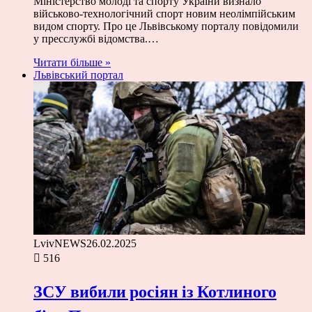
Міністерство молоді та спорту України визнало
військово-технологічний спорт новим неолімпійським
видом спорту. Про це Львівському порталу повідомили
у пресслужбі відомства.…
Читати більше »
Львівський портал
LvivNEWS
26.02.2025
516
ЗСУ вибили росіян із Котлиного