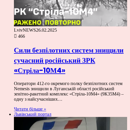
LvivNEWS
26.02.2025
466
Сили безпілотних систем знищили
сучасний російський ЗРК
«Стріла-10М4»
Оператори 412-го окремого полку безпілотних систем
Nemesis знищили в Луганській області російський
зенітно-ракетний комплекс «Стріла-10М4» (9К35М4) –
одну з найсучасніших…
Читати більше »
Львівський портал