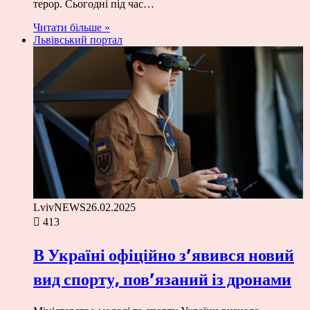
терор. Сьогодні під час…
Читати більше »
Львівський портал
LvivNEWS
26.02.2025
413
В Україні офіційно з’явився новий
вид спорту, пов’язаний із дронами