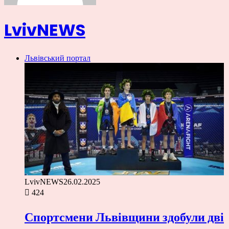
LvivNEWS
Львівський портал
LvivNEWS
26.02.2025
424
Спортсмени Львівщини здобули дві