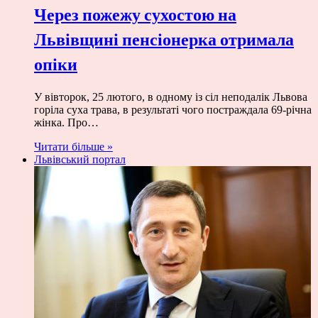
Через пожежу сухостою на
Львівщині пенсіонерка отримала
опіки
У вівторок, 25 лютого, в одному із сіл неподалік Львова
горіла суха трава, в результаті чого постраждала 69-річна
жінка. Про…
Читати більше »
Львівський портал