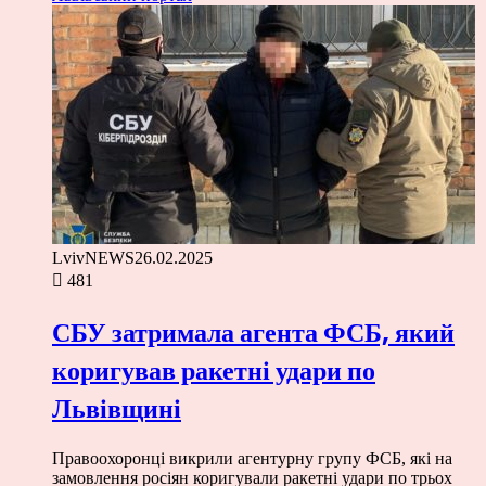
LvivNEWS
26.02.2025
481
СБУ затримала агента ФСБ, який
коригував ракетні удари по
Львівщині
Правоохоронці викрили агентурну групу ФСБ, які на
замовлення росіян коригували ракетні удари по трьох