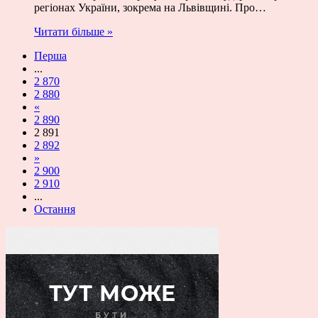
регіонах України, зокрема на Львівщині. Про…
Читати більше »
Перша
...
2 870
2 880
«
2 890
2 891
2 892
»
2 900
2 910
...
Остання