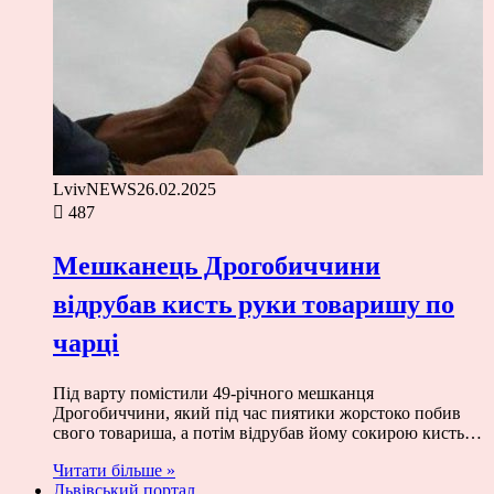
LvivNEWS
26.02.2025
487
Мешканець Дрогобиччини
відрубав кисть руки товаришу по
чарці
Під варту помістили 49-річного мешканця
Дрогобиччини, який під час пиятики жорстоко побив
свого товариша, а потім відрубав йому сокирою кисть…
Читати більше »
Львівський портал