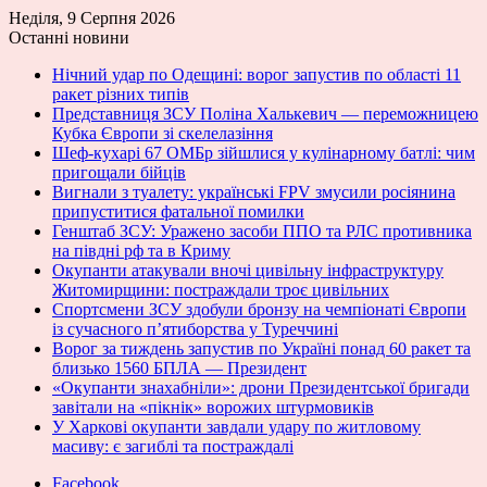
Неділя, 9 Серпня 2026
Останні новини
Нічний удар по Одещині: ворог запустив по області 11
ракет різних типів
Представниця ЗСУ Поліна Халькевич — переможницею
Кубка Європи зі скелелазіння
Шеф-кухарі 67 ОМБр зійшлися у кулінарному батлі: чим
пригощали бійців
Вигнали з туалету: українські FPV змусили росіянина
припуститися фатальної помилки
Генштаб ЗСУ: Уражено засоби ППО та РЛС противника
на півдні рф та в Криму
Окупанти атакували вночі цивільну інфраструктуру
Житомирщини: постраждали троє цивільних
Спортсмени ЗСУ здобули бронзу на чемпіонаті Європи
із сучасного п’ятиборства у Туреччині
Ворог за тиждень запустив по Україні понад 60 ракет та
близько 1560 БПЛА — Президент
«Окупанти знахабніли»: дрони Президентської бригади
завітали на «пікнік» ворожих штурмовиків
У Харкові окупанти завдали удару по житловому
масиву: є загиблі та постраждалі
Facebook