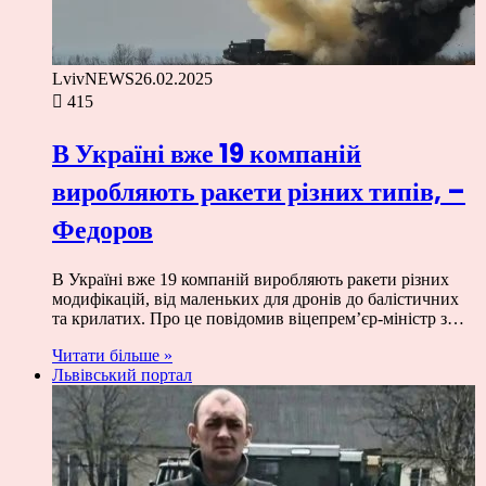
LvivNEWS
26.02.2025
415
В Україні вже 19 компаній
виробляють ракети різних типів, –
Федоров
В Україні вже 19 компаній виробляють ракети різних
модифікацій, від маленьких для дронів до балістичних
та крилатих. Про це повідомив віцепрем’єр-міністр з…
Читати більше »
Львівський портал