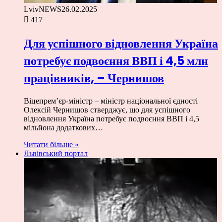
LvivNEWS
26.02.2025
417
Для успішного відновлення Україна
потребує подвоєння ВВП і 4,5 млн
працівників, – Чернишов
Віцепрем’єр-міністр – міністр національної єдності
Олексій Чернишов стверджує, що для успішного
відновлення Україна потребує подвоєння ВВП і 4,5
мільйона додаткових…
Читати більше »
Львівський портал