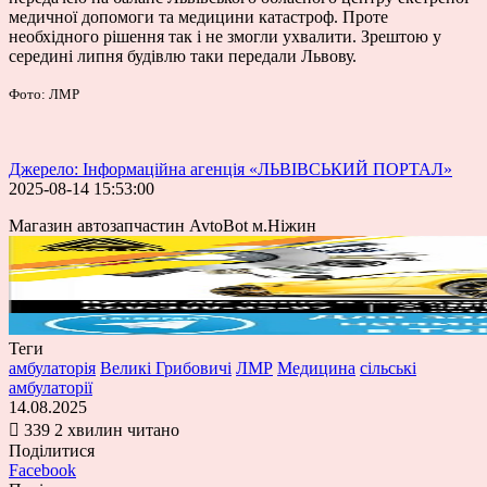
медичної допомоги та медицини катастроф. Проте
необхідного рішення так і не змогли ухвалити. Зрештою у
середині липня будівлю таки передали Львову.
Фото: ЛМР
Джерело: Інформаційна агенція «ЛЬВІВСЬКИЙ ПОРТАЛ»
2025-08-14 15:53:00
Магазин автозапчастин AvtoBot м.Ніжин
Теги
амбулаторія
Великі Грибовичі
ЛМР
Медицина
сільські
амбулаторії
14.08.2025
339
2 хвилин читано
Поділитися
Facebook