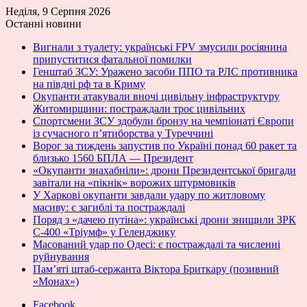
Неділя, 9 Серпня 2026
Останні новини
Вигнали з туалету: українські FPV змусили росіянина
припуститися фатальної помилки
Генштаб ЗСУ: Уражено засоби ППО та РЛС противника
на півдні рф та в Криму
Окупанти атакували вночі цивільну інфраструктуру
Житомирщини: постраждали троє цивільних
Спортсмени ЗСУ здобули бронзу на чемпіонаті Європи
із сучасного п’ятиборства у Туреччині
Ворог за тиждень запустив по Україні понад 60 ракет та
близько 1560 БПЛА — Президент
«Окупанти знахабніли»: дрони Президентської бригади
завітали на «пікнік» ворожих штурмовиків
У Харкові окупанти завдали удару по житловому
масиву: є загиблі та постраждалі
Поряд з «дачею путіна»: українські дрони знищили ЗРК
С-400 «Тріумф» у Геленджику
Масований удар по Одесі: є постраждалі та численні
руйнування
Пам’яті штаб-сержанта Віктора Бриткару (позивний
«Монах»)
Facebook