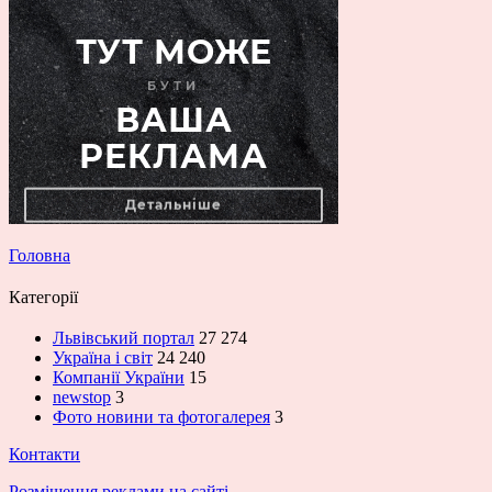
Головна
Категорії
Львівський портал
27 274
Україна і світ
24 240
Компанії України
15
newstop
3
Фото новини та фотогалерея
3
Контакти
Розміщення реклами на сайті