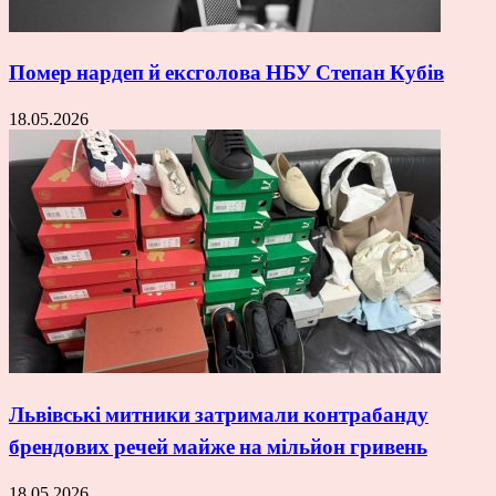
Помер нардеп й ексголова НБУ Степан Кубів
18.05.2026
Львівські митники затримали контрабанду
брендових речей майже на мільйон гривень
18.05.2026