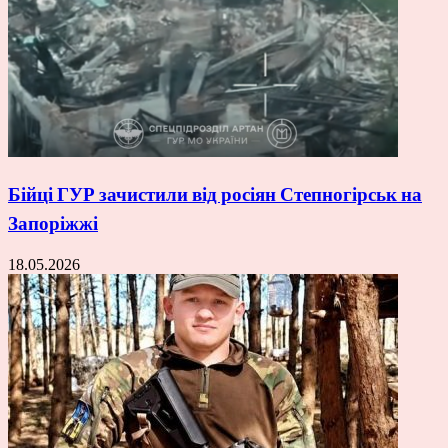
Бійці ГУР зачистили від росіян Степногірськ на
Запоріжжі
18.05.2026