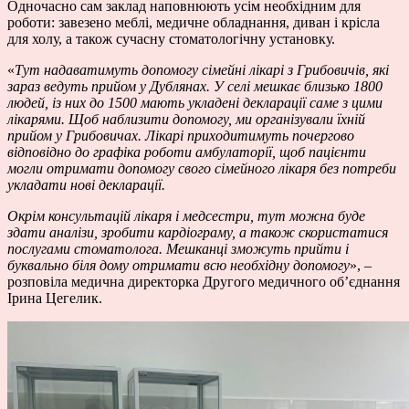
Одночасно сам заклад наповнюють усім необхідним для
роботи: завезено меблі, медичне обладнання, диван і крісла
для холу, а також сучасну стоматологічну установку.
«
Тут надаватимуть допомогу сімейні лікарі з Грибовичів, які
зараз ведуть прийом у Дублянах. У селі мешкає близько 1800
людей, із них до 1500 мають укладені декларації саме з цими
лікарями. Щоб наблизити допомогу, ми організували їхній
прийом у Грибовичах. Лікарі приходитимуть почергово
відповідно до графіка роботи амбулаторії, щоб пацієнти
могли отримати допомогу свого сімейного лікаря без потреби
укладати нові декларації.
Окрім консультацій лікаря і медсестри, тут можна буде
здати аналізи, зробити кардіограму, а також скористатися
послугами стоматолога. Мешканці зможуть прийти і
буквально біля дому отримати всю необхідну допомогу
», –
розповіла медична директорка Другого медичного об’єднання
Ірина Цегелик.