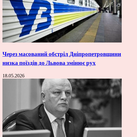
Через масований обстріл Дніпропетровщини
низка поїздів до Львова змінює рух
18.05.2026