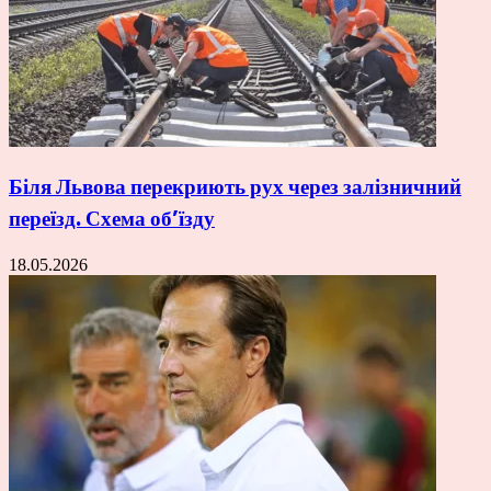
Біля Львова перекриють рух через залізничний
переїзд. Схема об’їзду
18.05.2026