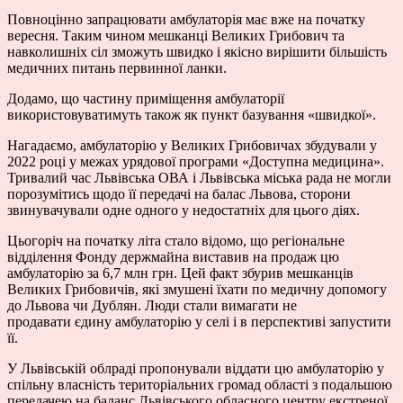
Повноцінно запрацювати амбулаторія має вже на початку
вересня. Таким чином мешканці Великих Грибович та
навколишніх сіл зможуть швидко і якісно вирішити більшість
медичних питань первинної ланки.
Додамо, що частину приміщення амбулаторії
використовуватимуть також як пункт базування «швидкої».
Нагадаємо, амбулаторію у Великих Грибовичах збудували у
2022 році у межах урядової програми «Доступна медицина».
Тривалий час Львівська ОВА і Львівська міська рада не могли
порозумітись щодо її передачі на балас Львова, сторони
звинувачували одне одного у недостатніх для цього діях.
Цьогоріч на початку літа стало відомо, що регіональне
відділення Фонду держмайна виставив на продаж цю
амбулаторію за 6,7 млн грн. Цей факт збурив мешканців
Великих Грибовичів, які змушені їхати по медичну допомогу
до Львова чи Дублян. Люди стали вимагати не
продавати єдину амбулаторію у селі і в перспективі запустити
її.
У Львівській облраді пропонували віддати цю амбулаторію у
спільну власність територіальних громад області з подальшою
передачею на баланс Львівського обласного центру екстреної