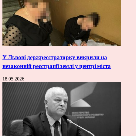
У Львові держреєстраторку викрили на
незаконній реєстрації землі у центрі міста
18.05.2026