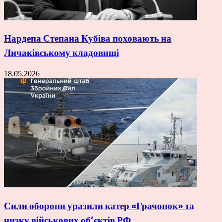
Нардепа Степана Кубіва поховають на
Личаківському кладовищі
18.05.2026
Сили оборони уразили катер «Грачонок» та
низку військових об’єктів РФ