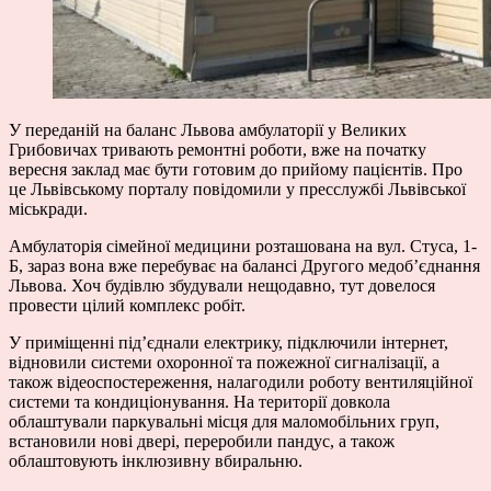
У переданій на баланс Львова амбулаторії у Великих
Грибовичах тривають ремонтні роботи, вже на початку
вересня заклад має бути готовим до прийому пацієнтів. Про
це Львівському порталу повідомили у пресслужбі Львівської
міськради.
Амбулаторія сімейної медицини розташована на вул. Стуса, 1-
Б, зараз вона вже перебуває на балансі Другого медоб’єднання
Львова. Хоч будівлю збудували нещодавно, тут довелося
провести цілий комплекс робіт.
У приміщенні під’єднали електрику, підключили інтернет,
відновили системи охоронної та пожежної сигналізації, а
також відеоспостереження, налагодили роботу вентиляційної
системи та кондиціонування. На території довкола
облаштували паркувальні місця для маломобільних груп,
встановили нові двері, переробили пандус, а також
облаштовують інклюзивну вбиральню.