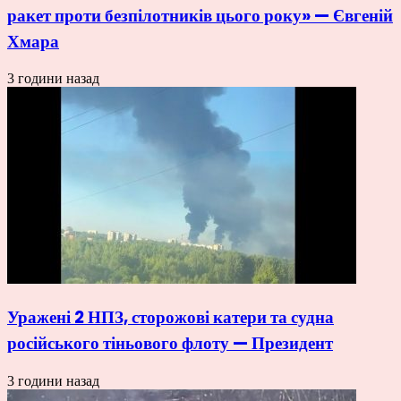
ракет проти безпілотників цього року» — Євгеній
Хмара
3 години назад
Уражені 2 НПЗ, сторожові катери та судна
російського тіньового флоту — Президент
3 години назад