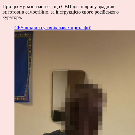
При цьому зазначається, що СВП для підриву зрадник
виготовив самостійно, за інструкцією свого російського
куратора.
СБУ викрила у своїх лавах крота фсб