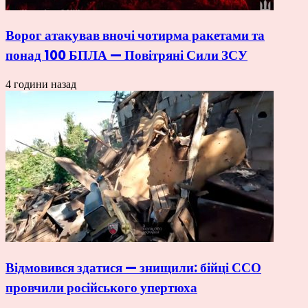
Ворог атакував вночі чотирма ракетами та
понад 100 БПЛА — Повітряні Сили ЗСУ
4 години назад
Відмовився здатися — знищили: бійці ССО
провчили російського упертюха