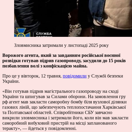
Зловмисника затримали у листопаді 2025 року
Ворожого агента, який за завданням російської воєнної
розвідки готував підрив газопроводу, засудили до 15 років
позбавлення волі з конфіскацією майна.
Про це у вівторок, 12 травня,
повідомили
у Службі безпеки
України.
«Він готував підрив магістрального газопроводу на сході
України та шпигував за Силами оборони. На замовлення гру
рф агент мав закласти саморобну бомбу біля вузлової ділянки
газових ліній, що забезпечують теплопостачання Харківської
та Полтавської областей. Співробітники СБУ завчасно
викрили зловмисника і затримали його, коли він мав закласти
саморобний вибуховий пристрій на місці запланованого
теракту», — йдеться у повідомленні.