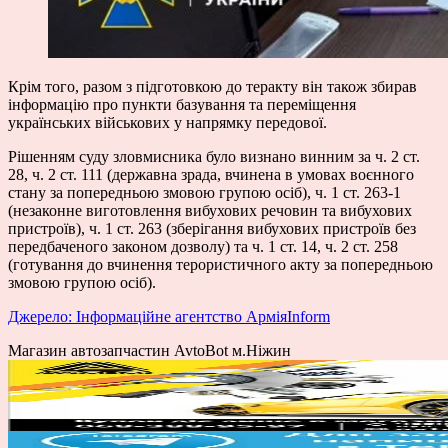
Крім того, разом з підготовкою до теракту він також збирав
інформацію про пункти базування та переміщення
українських військових у напрямку передової.
Рішенням суду зловмисника було визнано винним за ч. 2 ст.
28, ч. 2 ст. 111 (державна зрада, вчинена в умовах воєнного
стану за попередньою змовою групою осіб), ч. 1 ст. 263-1
(незаконне виготовлення вибухових речовин та вибухових
пристроїв), ч. 1 ст. 263 (зберігання вибухових пристроїв без
передбаченого законом дозволу) та ч. 1 ст. 14, ч. 2 ст. 258
(готування до вчинення терористичного акту за попередньою
змовою групою осіб).
Джерело: Інформаційне агентство АрміяInform
Магазин автозапчастин AvtoBot м.Ніжин