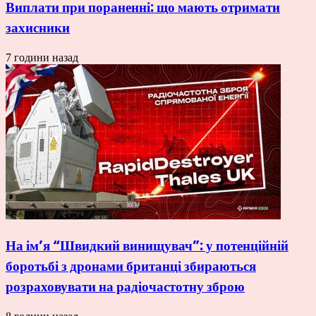
Виплати при пораненні: що мають отримати
захисники
7 години назад
На ім’я “Швидкий винищувач”: у потенційній
боротьбі з дронами британці збираються
розраховувати на радіочастотну зброю