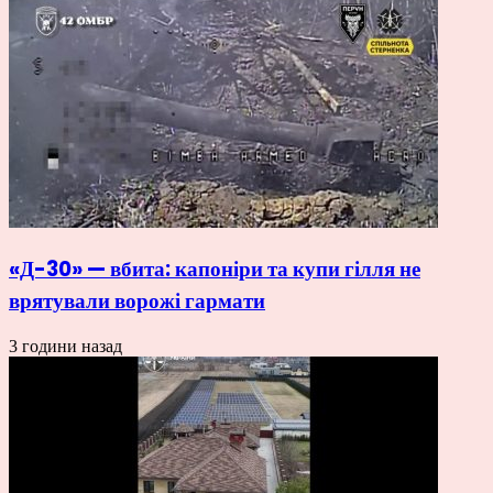
«Д-30» — вбита: капоніри та купи гілля не
врятували ворожі гармати
3 години назад