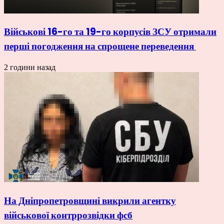
Військові 16-го та 19-го корпусів ЗСУ отримали
перші погодження на спрощене переведення
2 години назад
На Дніпропетровщині викрили агентку
військової контррозвідки фсб