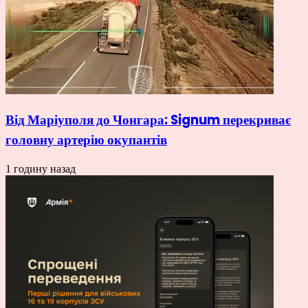
Від Маріуполя до Чонгара: Signum перекриває
головну артерію окупантів
1 годину назад