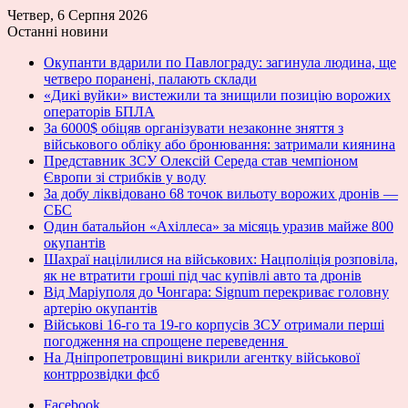
Четвер, 6 Серпня 2026
Останні новини
Окупанти вдарили по Павлограду: загинула людина, ще
четверо поранені, палають склади
«Дикі вуйки» вистежили та знищили позицію ворожих
операторів БПЛА
За 6000$ обіцяв організувати незаконне зняття з
військового обліку або бронювання: затримали киянина
Представник ЗСУ Олексій Середа став чемпіоном
Європи зі стрибків у воду
За добу ліквідовано 68 точок вильоту ворожих дронів —
СБС
Один батальйон «Ахіллеса» за місяць уразив майже 800
окупантів
Шахраї націлилися на військових: Нацполіція розповіла,
як не втратити гроші під час купівлі авто та дронів
Від Маріуполя до Чонгара: Signum перекриває головну
артерію окупантів
Військові 16-го та 19-го корпусів ЗСУ отримали перші
погодження на спрощене переведення
На Дніпропетровщині викрили агентку військової
контррозвідки фсб
Facebook