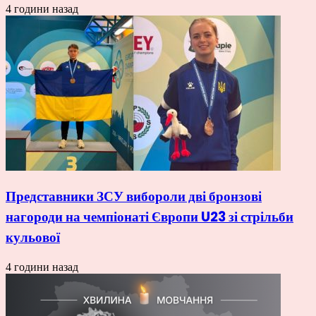
4 години назад
Представники ЗСУ вибороли дві бронзові
нагороди на чемпіонаті Європи U23 зі стрільби
кульової
4 години назад