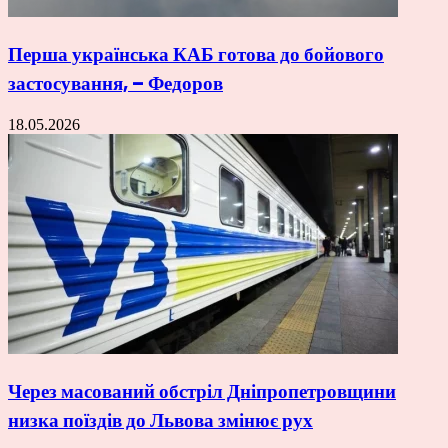
Перша українська КАБ готова до бойового
застосування, – Федоров
18.05.2026
Через масований обстріл Дніпропетровщини
низка поїздів до Львова змінює рух