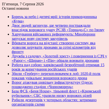
П’ятниця, 7 Серпня 2026
Останні новини
Борець за небо і дитячі мрії: історія прикордонника
«Кума»
Двоє людей загинули, ще четверо постраждали
внаслідок ворожого удару РСЗВ «Торнадо-С» по Ізюму
Харчування військових реформують: Міноборони
запускає нову систему закупівель
Вбивати ворога на відстані: створено систему, яка
дозволяє керувати дронами за сотні кілометрів від
фронту
Дружба з садочку, «Золотий хрест» і повернення із СЗЧ у
«Рарог»: «Ширан» і «Пін» обрали воювати дронами
Робота над собою: харківський безробітний отримав 15
років за коригування російських ударів
Збили «Герберу» перехоплювачем в лоб: 1020-й полк
показав унікальне знищення ворожого дрона
Ворог атакував цивільну інфраструктуру Одеси:
пошкоджено стадіон «Чорноморець»
База ФСБ «Беня House», тіньовий флот і «Кримський
рубильник»: СБС уразили низку ворожих цілей
Робили дезертирів у чотирьох областях: затримано
організаторів схеми