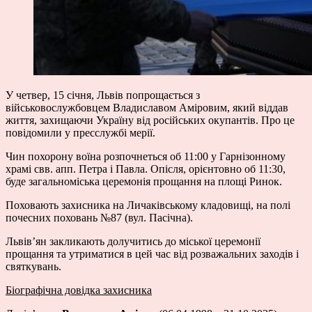
У четвер, 15 січня, Львів попрощається з
військовослужбовцем Владиславом Аміровим, який віддав
життя, захищаючи Україну від російських окупантів. Про це
повідомили у пресслужбі мерії.
Чин похорону воїна розпочнеться об 11:00 у Гарнізонному
храмі свв. апп. Петра і Павла. Опісля, орієнтовно об 11:30,
буде загальноміська церемонія прощання на площі Ринок.
Поховають захисника на Личаківському кладовищі, на полі
почесних поховань №87 (вул. Пасічна).
Львів’ян закликають долучитись до міської церемонії
прощання та утриматися в цей час від розважальних заходів і
святкувань.
Біографічна довідка захисника