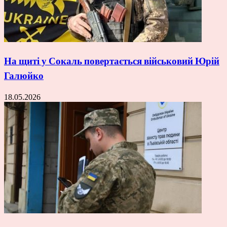
На щиті у Сокаль повертається військовий Юрій
Галюйко
18.05.2026