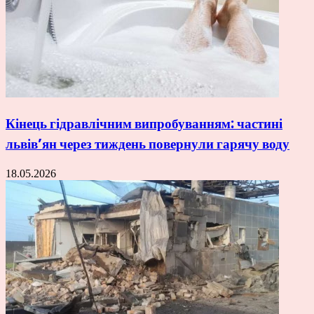
Кінець гідравлічним випробуванням: частині
львів’ян через тиждень повернули гарячу воду
18.05.2026