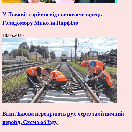
У Львові сторіччя відзначив очевидець
Голодомору Микола Парфіло
18.05.2026
Біля Львова перекриють рух через залізничний
переїзд. Схема об’їзду