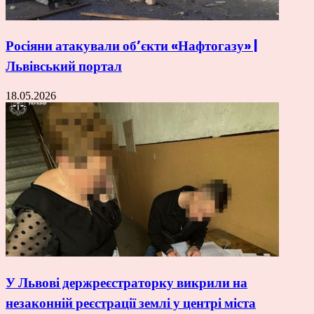
Росіяни атакували об’єкти «Нафтогазу» |
Львівський портал
18.05.2026
У Львові держреєстраторку викрили на
незаконній реєстрації землі у центрі міста