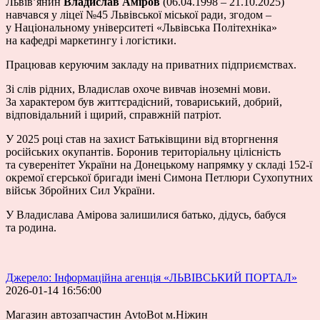
Львів’янин
Владислав Аміров
(06.04.1998 – 21.10.2025)
навчався у ліцеї №45 Львівської міської ради, згодом –
у Національному університеті «Львівська Політехніка»
на кафедрі маркетингу і логістики.
Працював керуючим закладу на приватних підприємствах.
Зі слів рідних, Владислав охоче вивчав іноземні мови.
За характером був життєрадісний, товариський, добрий,
відповідальний і щирий, справжній патріот.
У 2025 році став на захист Батьківщини від вторгнення
російських окупантів. Боронив територіальну цілісність
та суверенітет України на Донецькому напрямку у складі 152-ї
окремої єгерської бригади імені Симона Петлюри Сухопутних
військ Збройних Сил України.
У Владислава Амірова залишилися батько, дідусь, бабуся
та родина.
Джерело: Інформаційна агенція «ЛЬВІВСЬКИЙ ПОРТАЛ»
2026-01-14 16:56:00
Магазин автозапчастин AvtoBot м.Ніжин