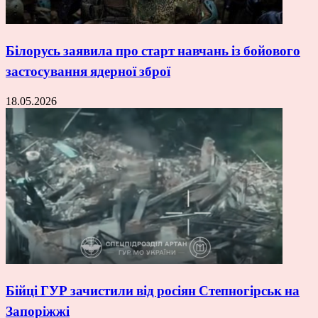
Білорусь заявила про старт навчань із бойового
застосування ядерної зброї
18.05.2026
Бійці ГУР зачистили від росіян Степногірськ на
Запоріжжі